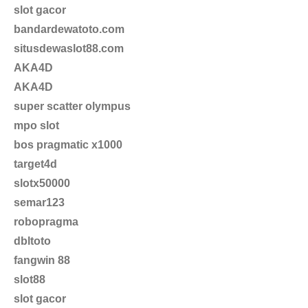
slot gacor
bandardewatoto.com
situsdewaslot88.com
AKA4D
AKA4D
super scatter olympus
mpo slot
bos pragmatic x1000
target4d
slotx50000
semar123
robopragma
dbltoto
fangwin 88
slot88
slot gacor