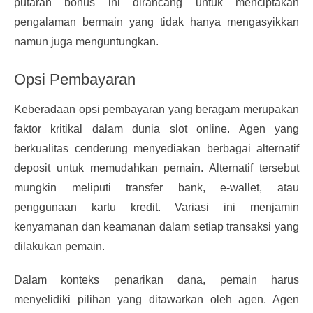
putaran bonus ini dirancang untuk menciptakan
pengalaman bermain yang tidak hanya mengasyikkan
namun juga menguntungkan.
Opsi Pembayaran
Keberadaan opsi pembayaran yang beragam merupakan
faktor kritikal dalam dunia slot online. Agen yang
berkualitas cenderung menyediakan berbagai alternatif
deposit untuk memudahkan pemain. Alternatif tersebut
mungkin meliputi transfer bank, e-wallet, atau
penggunaan kartu kredit. Variasi ini menjamin
kenyamanan dan keamanan dalam setiap transaksi yang
dilakukan pemain.
Dalam konteks penarikan dana, pemain harus
menyelidiki pilihan yang ditawarkan oleh agen. Agen