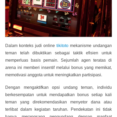
Dalam konteks judi online
tikitoto
mekanisme undangan
teman telah dibuktikan sebagai taktik efisien untuk
memperluas basis pemain. Sejumlah agen teratas di
arena ini memberi insentif melalui bonus yang memikat,
memotivasi anggota untuk meningkatkan partisipasi.
Dengan mengaktifkan opsi undang teman, individu
berkesempatan untuk mendapatkan bonus setiap kali
teman yang direkomendasikan menyetor dana atau
terlibat dalam kegiatan taruhan. Pendekatan ini tidak
hanya merangsang pengundang dengan manfaat