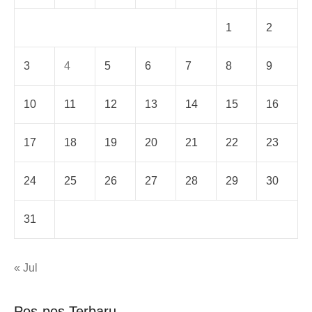
1
2
3
4
5
6
7
8
9
10
11
12
13
14
15
16
17
18
19
20
21
22
23
24
25
26
27
28
29
30
31
« Jul
Pos-pos Terbaru