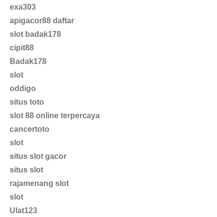
exa303
apigacor88 daftar
slot badak178
cipit88
Badak178
slot
oddigo
situs toto
slot 88 online terpercaya
cancertoto
slot
situs slot gacor
situs slot
rajamenang slot
slot
Ulat123