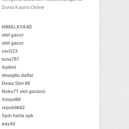
Dunia Kasino Online
HIMALAYA4D
slot gacor
slot gacor
ceri123
tuna787
Apibet
dewajitu daftar
Dewa Slot 88
Neko77 slot garansi
Amavi68
republik62
Spin harta apk
pay4d