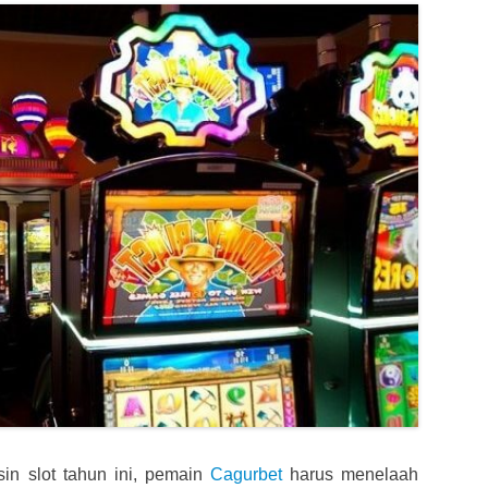
n slot tahun ini, pemain
Cagurbet
harus menelaah