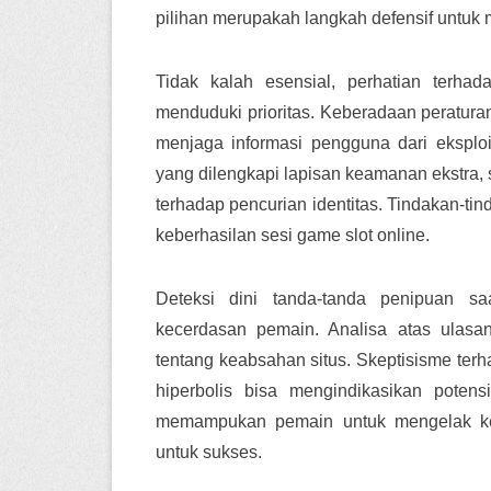
pilihan merupakah langkah defensif untuk m
Tidak kalah esensial, perhatian terhad
menduduki prioritas. Keberadaan peraturan
menjaga informasi pengguna dari eksploi
yang dilengkapi lapisan keamanan ekstra, s
terhadap pencurian identitas. Tindakan-ti
keberhasilan sesi game slot online.
Deteksi dini tanda-tanda penipuan s
kecerdasan pemain. Analisa atas ulas
tentang keabsahan situs. Skeptisisme ter
hiperbolis bisa mengindikasikan pote
memampukan pemain untuk mengelak ke
untuk sukses.