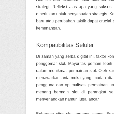
strategi. Refleksi atas apa yang suks
diperlukan untuk penyesuaian strategis. 
baru atau perubahan taktik dapat crucial 
kemenangan.
Kompatibilitas Seluler
Di zaman yang serba digital ini, faktor ko
penggemar slot. Mayoritas pemain lebi
dalam menikmati permainan slot. Oleh karen
menawarkan antarmuka yang mudah diak
pengguna dan optimalisasi permainan unt
menang bermain slot di perangkat se
menyenangkan namun juga lancar.
Beberapa situs slot ternama, seperti Be