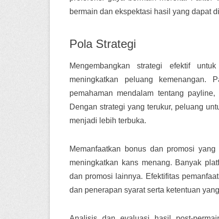
bermain dan ekspektasi hasil yang dapat d
Pola Strategi
Mengembangkan strategi efektif untuk
meningkatkan peluang kemenangan. Pa
pemahaman mendalam tentang payline, s
Dengan strategi yang terukur, peluang un
menjadi lebih terbuka.
Memanfaatkan bonus dan promosi yang di
meningkatkan kans menang. Banyak platf
dan promosi lainnya. Efektifitas pemanfa
dan penerapan syarat serta ketentuan yang
Analisis dan evaluasi hasil post-perma