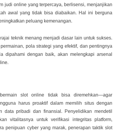
 judi online yang terpercaya, berlisensi, menjanjikan
ah awal yang tidak bisa diabaikan. Hal ini berguna
 meningkatkan peluang kemenangan.
ajai teknik menang menjadi dasar lain untuk sukses.
permainan, pola strategi yang efektif, dan pentingnya
, bila dipahami dengan baik, akan melengkapi arsenal
ine.
bermain slot online tidak bisa diremehkan—agar
ngguna harus proaktif dalam memilih situs dengan
data pribadi dan finansial. Penyelidikan mendetil
n vitalitasnya untuk verifikasi integritas platform,
 penipuan cyber yang marak, penerapan taktik slot