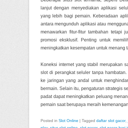
lanjut dengan menyediakan aplikasi selu
yang lebih bagi pemain. Keberadaan apli
antara mengunduh aplikasi atau menggunaka
menawarkan fitur-fitur tambahan tetap
promosi eksklusif. Penting untuk memil
meningkatkan kesempatan untuk menang ta
Koneksi internet yang stabil merupakan 
slot di perangkat seluler tanpa hambata
ke jaringan yang andal untuk menghindar
bermain. Selain itu, pengaturan strategis s
padat dapat meningkatkan peluang menang
pemain saat berupaya meraih kemenangan d
Posted in
Slot Online
|
Tagged
daftar slot gacor
,
play
,
situs slot online
,
slot gacor
,
slot gacor hari i