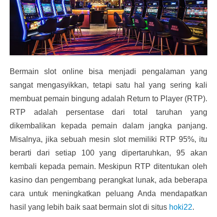
Bermain slot online bisa menjadi pengalaman yang
sangat mengasyikkan, tetapi satu hal yang sering kali
membuat pemain bingung adalah Return to Player (RTP).
RTP adalah persentase dari total taruhan yang
dikembalikan kepada pemain dalam jangka panjang.
Misalnya, jika sebuah mesin slot memiliki RTP 95%, itu
berarti dari setiap 100 yang dipertaruhkan, 95 akan
kembali kepada pemain. Meskipun RTP ditentukan oleh
kasino dan pengembang perangkat lunak, ada beberapa
cara untuk meningkatkan peluang Anda mendapatkan
hasil yang lebih baik saat bermain slot di situs
hoki22
.