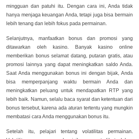
mingguan dan patuhi itu. Dengan cara ini, Anda tidak
hanya menjaga keuangan Anda, tetapi juga bisa bermain
lebih tenang dan lebih fokus pada permainan.
Selanjutnya, manfaatkan bonus dan promosi yang
ditawarkan oleh kasino. Banyak kasino online
memberikan bonus selamat datang, putaran gratis, atau
promosi lainnya yang dapat meningkatkan saldo Anda.
Saat Anda menggunakan bonus ini dengan bijak, Anda
bisa memperpanjang waktu bermain Anda dan
meningkatkan peluang untuk mendapatkan RTP yang
lebih baik. Namun, selalu baca syarat dan ketentuan dari
bonus tersebut, karena ada aturan tertentu yang mungkin
membatasi cara Anda menggunakan bonus itu.
Setelah itu, pelajari tentang volatilitas permainan.