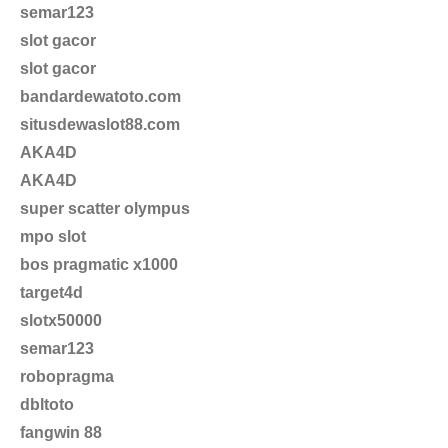
semar123
slot gacor
slot gacor
bandardewatoto.com
situsdewaslot88.com
AKA4D
AKA4D
super scatter olympus
mpo slot
bos pragmatic x1000
target4d
slotx50000
semar123
robopragma
dbltoto
fangwin 88