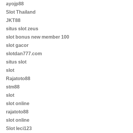
ayojp88
Slot Thailand
JKT88
situs slot zeus
slot bonus new member 100
slot gacor
slotdan777.com
situs slot
slot
Rajatoto88
stm88
slot
slot online
rajatoto88
slot online
Slot leci123