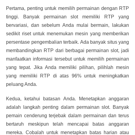
Pertama, penting untuk memilih permainan dengan RTP
tinggi. Banyak permainan slot memiliki RTP yang
bervariasi, dan sebelum Anda mulai bermain, lakukan
sedikit riset untuk menemukan mesin yang memberikan
persentase pengembalian terbaik. Ada banyak situs yang
membandingkan RTP dari berbagai permainan slot, jadi
manfaatkan informasi tersebut untuk memilih permainan
yang tepat. Jika Anda memiliki pilihan, pilihlah mesin
yang memiliki RTP di atas 96% untuk meningkatkan
peluang Anda.
Kedua, ketahui batasan Anda. Menetapkan anggaran
adalah langkah penting dalam permainan slot. Banyak
pemain cenderung terjebak dalam permainan dan terus
bertaruh meskipun telah mencapai batas anggaran
mereka. Cobalah untuk menetapkan batas harian atau