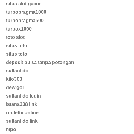
situs slot gacor
turbopragma1000
turbopragma500
turbox1000
toto slot
situs toto
situs toto
deposit pulsa tanpa potongan
sultanlido
kilo303
dewigol
sultanlido login
istana338 link
roulette online
sultanlido link
mpo