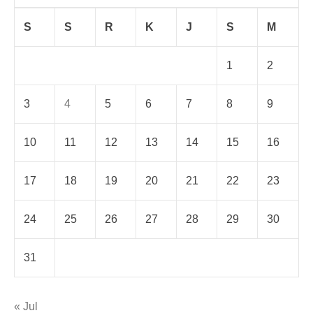
S
S
R
K
J
S
M
1
2
3
4
5
6
7
8
9
10
11
12
13
14
15
16
17
18
19
20
21
22
23
24
25
26
27
28
29
30
31
« Jul