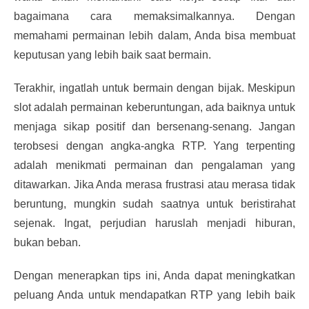
bagaimana cara memaksimalkannya. Dengan
memahami permainan lebih dalam, Anda bisa membuat
keputusan yang lebih baik saat bermain.
Terakhir, ingatlah untuk bermain dengan bijak. Meskipun
slot adalah permainan keberuntungan, ada baiknya untuk
menjaga sikap positif dan bersenang-senang. Jangan
terobsesi dengan angka-angka RTP. Yang terpenting
adalah menikmati permainan dan pengalaman yang
ditawarkan. Jika Anda merasa frustrasi atau merasa tidak
beruntung, mungkin sudah saatnya untuk beristirahat
sejenak. Ingat, perjudian haruslah menjadi hiburan,
bukan beban.
Dengan menerapkan tips ini, Anda dapat meningkatkan
peluang Anda untuk mendapatkan RTP yang lebih baik