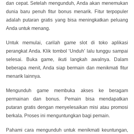
dan cepat. Setelah mengunduh, Anda akan menemukan
dunia baru penuh fitur bonus menarik. Fitur terpopuler
adalah putaran gratis yang bisa meningkatkan peluang
Anda untuk menang.
Untuk memulai, carilah game slot di toko aplikasi
perangkat Anda. Klik tombol ‘Unduh’ lalu tunggu sampai
selesai. Buka game, ikuti langkah awalnya. Dalam
beberapa menit, Anda siap bermain dan menikmati fitur
menarik lainnya.
Mengunduh game membuka akses ke beragam
permainan dan bonus. Pemain bisa mendapatkan
putaran gratis dengan menyelesaikan misi atau promosi
berkala. Proses ini menguntungkan bagi pemain.
Pahami cara mengunduh untuk menikmati keuntungan,