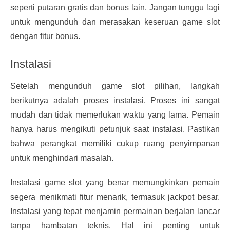
seperti putaran gratis dan bonus lain. Jangan tunggu lagi
untuk mengunduh dan merasakan keseruan game slot
dengan fitur bonus.
Instalasi
Setelah mengunduh game slot pilihan, langkah
berikutnya adalah proses instalasi. Proses ini sangat
mudah dan tidak memerlukan waktu yang lama. Pemain
hanya harus mengikuti petunjuk saat instalasi. Pastikan
bahwa perangkat memiliki cukup ruang penyimpanan
untuk menghindari masalah.
Instalasi game slot yang benar memungkinkan pemain
segera menikmati fitur menarik, termasuk jackpot besar.
Instalasi yang tepat menjamin permainan berjalan lancar
tanpa hambatan teknis. Hal ini penting untuk