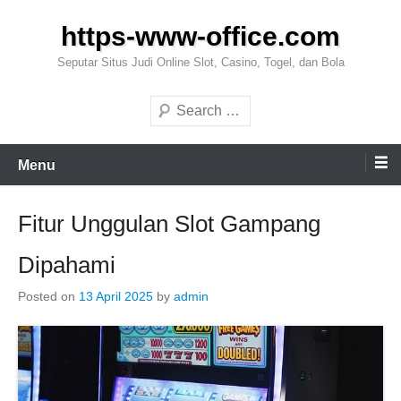
Skip
https-www-office.com
to
content
Seputar Situs Judi Online Slot, Casino, Togel, dan Bola
Search
Menu
Fitur Unggulan Slot Gampang
Dipahami
Posted on
13 April 2025
by
admin