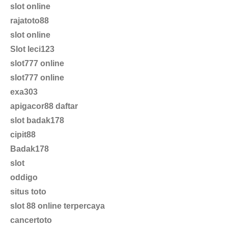
slot online
rajatoto88
slot online
Slot leci123
slot777 online
slot777 online
exa303
apigacor88 daftar
slot badak178
cipit88
Badak178
slot
oddigo
situs toto
slot 88 online terpercaya
cancertoto