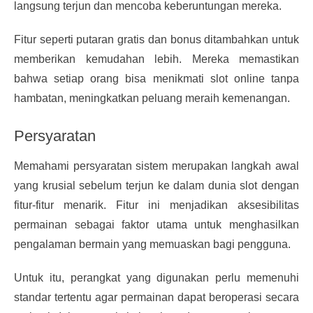
langsung terjun dan mencoba keberuntungan mereka.
Fitur seperti putaran gratis dan bonus ditambahkan untuk
memberikan kemudahan lebih. Mereka memastikan
bahwa setiap orang bisa menikmati slot online tanpa
hambatan, meningkatkan peluang meraih kemenangan.
Persyaratan
Memahami persyaratan sistem merupakan langkah awal
yang krusial sebelum terjun ke dalam dunia slot dengan
fitur-fitur menarik. Fitur ini menjadikan aksesibilitas
permainan sebagai faktor utama untuk menghasilkan
pengalaman bermain yang memuaskan bagi pengguna.
Untuk itu, perangkat yang digunakan perlu memenuhi
standar tertentu agar permainan dapat beroperasi secara