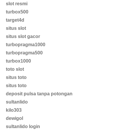
slot resmi
turbox500
target4d
situs slot
situs slot gacor
turbopragma1000
turbopragma500
turbox1000
toto slot
situs toto
situs toto
deposit pulsa tanpa potongan
sultanlido
kilo303
dewigol
sultanlido login