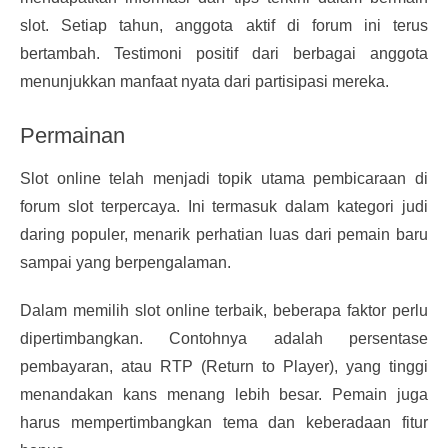
slot. Setiap tahun, anggota aktif di forum ini terus
bertambah. Testimoni positif dari berbagai anggota
menunjukkan manfaat nyata dari partisipasi mereka.
Permainan
Slot online telah menjadi topik utama pembicaraan di
forum slot terpercaya. Ini termasuk dalam kategori judi
daring populer, menarik perhatian luas dari pemain baru
sampai yang berpengalaman.
Dalam memilih slot online terbaik, beberapa faktor perlu
dipertimbangkan. Contohnya adalah persentase
pembayaran, atau RTP (Return to Player), yang tinggi
menandakan kans menang lebih besar. Pemain juga
harus mempertimbangkan tema dan keberadaan fitur