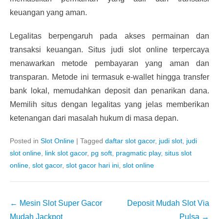
keuangan yang aman.
Legalitas berpengaruh pada akses permainan dan
transaksi keuangan. Situs judi slot online terpercaya
menawarkan metode pembayaran yang aman dan
transparan. Metode ini termasuk e-wallet hingga transfer
bank lokal, memudahkan deposit dan penarikan dana.
Memilih situs dengan legalitas yang jelas memberikan
ketenangan dari masalah hukum di masa depan.
Posted in
Slot Online
|
Tagged
daftar slot gacor
,
judi slot
,
judi
slot online
,
link slot gacor
,
pg soft
,
pragmatic play
,
situs slot
online
,
slot gacor
,
slot gacor hari ini
,
slot online
Post
←
Mesin Slot Super Gacor
Deposit Mudah Slot Via
navigation
Mudah Jackpot
Pulsa
→