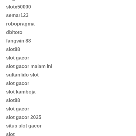
slotx50000
semar123
robopragma
dbltoto
fangwin 88
slot88
slot gacor
slot gacor malam ini
sultanlido slot
slot gacor
slot kamboja
slot88
slot gacor
slot gacor 2025
situs slot gacor
slot