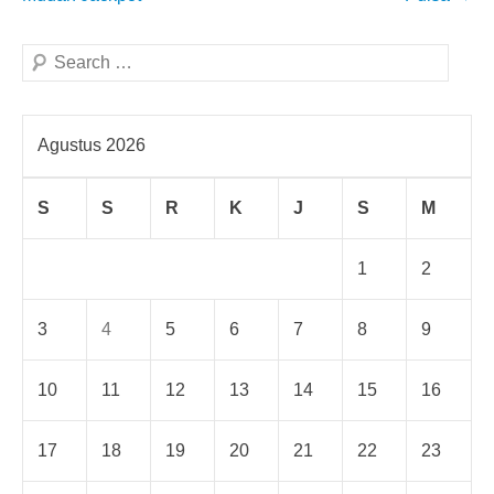
Search
Agustus 2026
S
S
R
K
J
S
M
1
2
3
4
5
6
7
8
9
10
11
12
13
14
15
16
17
18
19
20
21
22
23