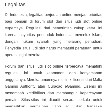
Legalitas
Di Indonesia, legalitas perjudian online menjadi prioritas
bagi pemain di forum slot dan situs judi slot online
terpercaya. Regulasi dari pemerintah cukup ketat. Ini
karena mayoritas penduduk Indonesia memeluk Islam,
dengan hukum syariah yang melarang perjudian.
Penyedia situs judi slot harus mematuhi peraturan untuk
operasi legal mereka.
Forum dan situs judi slot online terpercaya mematuhi
regulasi. Ini untuk keamanan dan kenyamanan
anggotanya. Mereka umumnya memiliki lisensi dari Malta
Gaming Authority atau Curacao eGaming. Lisensi ini
menambah kredibilitas dan membangun kepercayaan
pemain. Situs-situs ini diaudit secara berkala untuk
memastikan permainan yang adil dan transaksi