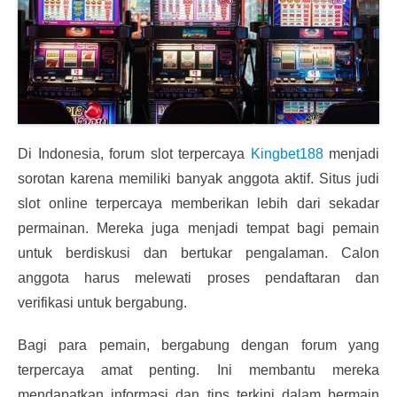
Di Indonesia, forum slot terpercaya
Kingbet188
menjadi
sorotan karena memiliki banyak anggota aktif. Situs judi
slot online terpercaya memberikan lebih dari sekadar
permainan. Mereka juga menjadi tempat bagi pemain
untuk berdiskusi dan bertukar pengalaman. Calon
anggota harus melewati proses pendaftaran dan
verifikasi untuk bergabung.
Bagi para pemain, bergabung dengan forum yang
terpercaya amat penting. Ini membantu mereka
mendapatkan informasi dan tips terkini dalam bermain