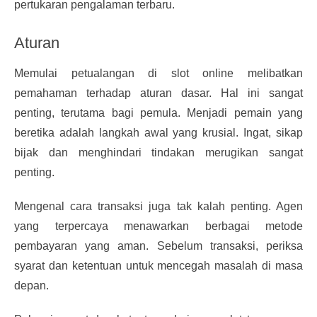
pertukaran pengalaman terbaru.
Aturan
Memulai petualangan di slot online melibatkan
pemahaman terhadap aturan dasar. Hal ini sangat
penting, terutama bagi pemula. Menjadi pemain yang
beretika adalah langkah awal yang krusial. Ingat, sikap
bijak dan menghindari tindakan merugikan sangat
penting.
Mengenal cara transaksi juga tak kalah penting. Agen
yang terpercaya menawarkan berbagai metode
pembayaran yang aman. Sebelum transaksi, periksa
syarat dan ketentuan untuk mencegah masalah di masa
depan.