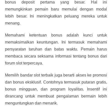
bonus deposit pertama yang besar. Hal ini
memungkinkan pemain baru memulai dengan modal
lebih besar. Ini meningkatkan peluang mereka untuk
menang.
Memahami ketentuan bonus adalah kunci untuk
memaksimalkan keuntungan. Ini termasuk memahami
persyaratan taruhan dan batas waktu. Pemain harus
membaca secara seksama informasi tentang bonus dari
forum slot terpercaya.
Memilih bandar slot terbaik juga berarti akses ke promosi
dan bonus eksklusif. Contohnya termasuk putaran gratis,
bonus mingguan, dan program loyalitas. Insentif ini
dirancang untuk membuat pengalaman bermain lebih
menguntungkan dan menarik.