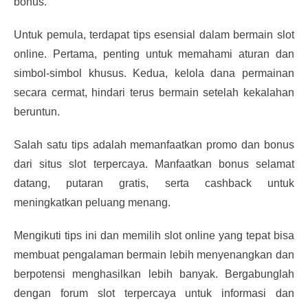
bonus.
Untuk pemula, terdapat tips esensial dalam bermain slot
online. Pertama, penting untuk memahami aturan dan
simbol-simbol khusus. Kedua, kelola dana permainan
secara cermat, hindari terus bermain setelah kekalahan
beruntun.
Salah satu tips adalah memanfaatkan promo dan bonus
dari situs slot terpercaya. Manfaatkan bonus selamat
datang, putaran gratis, serta cashback untuk
meningkatkan peluang menang.
Mengikuti tips ini dan memilih slot online yang tepat bisa
membuat pengalaman bermain lebih menyenangkan dan
berpotensi menghasilkan lebih banyak. Bergabunglah
dengan forum slot terpercaya untuk informasi dan