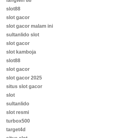
fangwin 88
slot88
slot gacor
slot gacor malam ini
sultanlido slot
slot gacor
slot kamboja
slot88
slot gacor
slot gacor 2025
situs slot gacor
slot
sultanlido
slot resmi
turbox500
target4d