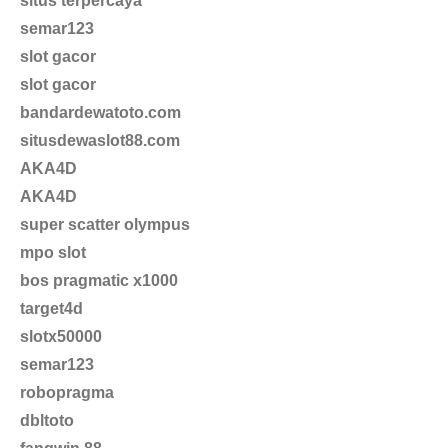
situs terpercaya
semar123
slot gacor
slot gacor
bandardewatoto.com
situsdewaslot88.com
AKA4D
AKA4D
super scatter olympus
mpo slot
bos pragmatic x1000
target4d
slotx50000
semar123
robopragma
dbltoto