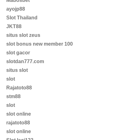
Mabosbet
ayojp88
Slot Thailand
JKT88
situs slot zeus
slot bonus new member 100
slot gacor
slotdan777.com
situs slot
slot
Rajatoto88
stm88
slot
slot online
rajatoto88
slot online