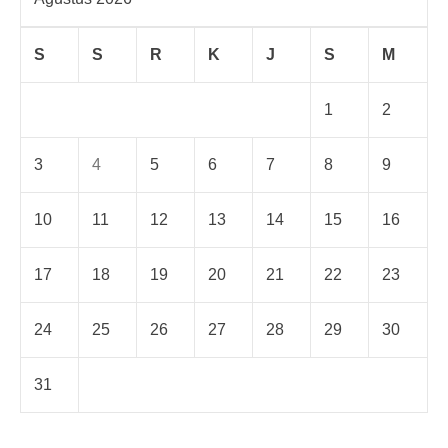
S
S
R
K
J
S
M
1
2
3
4
5
6
7
8
9
10
11
12
13
14
15
16
17
18
19
20
21
22
23
24
25
26
27
28
29
30
31