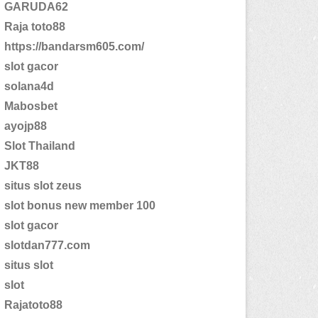
GARUDA62
Raja toto88
https://bandarsm605.com/
slot gacor
solana4d
Mabosbet
ayojp88
Slot Thailand
JKT88
situs slot zeus
slot bonus new member 100
slot gacor
slotdan777.com
situs slot
slot
Rajatoto88