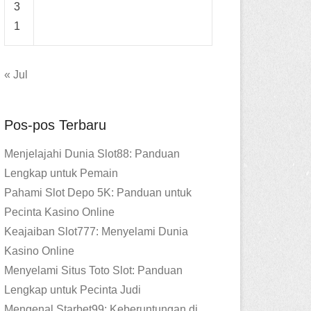
3
1
« Jul
Pos-pos Terbaru
Menjelajahi Dunia Slot88: Panduan
Lengkap untuk Pemain
Pahami Slot Depo 5K: Panduan untuk
Pecinta Kasino Online
Keajaiban Slot777: Menyelami Dunia
Kasino Online
Menyelami Situs Toto Slot: Panduan
Lengkap untuk Pecinta Judi
Mengenal Starbet99: Keberuntungan di