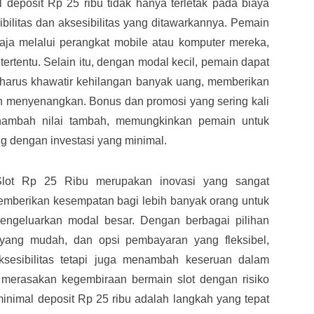
 deposit Rp 25 ribu tidak hanya terletak pada biaya
ibilitas dan aksesibilitas yang ditawarkannya. Pemain
ja melalui perangkat mobile atau komputer mereka,
tertentu. Selain itu, dengan modal kecil, pemain dapat
harus khawatir kehilangan banyak uang, memberikan
n menyenangkan. Bonus dan promosi yang sering kali
enambah nilai tambah, memungkinkan pemain untuk
 dengan investasi yang minimal.
 Slot Rp 25 Ribu merupakan inovasi yang sangat
memberikan kesempatan bagi lebih banyak orang untuk
engeluarkan modal besar. Dengan berbagai pilihan
yang mudah, dan opsi pembayaran yang fleksibel,
ksesibilitas tetapi juga menambah keseruan dalam
n merasakan kegembiraan bermain slot dengan risiko
minimal deposit Rp 25 ribu adalah langkah yang tepat