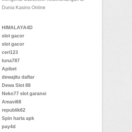
Dunia Kasino Online
HIMALAYA4D
slot gacor
slot gacor
ceri123
tuna787
Apibet
dewajitu daftar
Dewa Slot 88
Neko77 slot garansi
Amavi68
republik62
Spin harta apk
pay4d