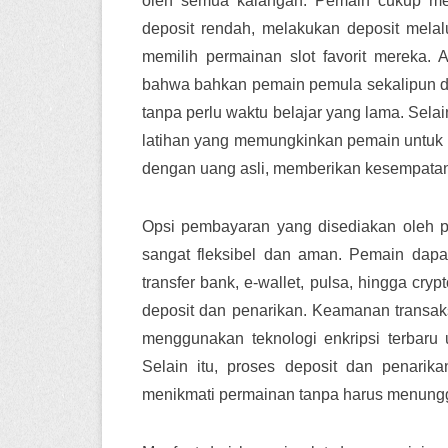
oleh semua kalangan. Pemain cukup mend
deposit rendah, melakukan deposit mela
memilih permainan slot favorit mereka. 
bahwa bahkan pemain pemula sekalipun 
tanpa perlu waktu belajar yang lama. Sela
latihan yang memungkinkan pemain untuk 
dengan uang asli, memberikan kesempatan u
Opsi pembayaran yang disediakan oleh pl
sangat fleksibel dan aman. Pemain dapa
transfer bank, e-wallet, pulsa, hingga c
deposit dan penarikan. Keamanan transaks
menggunakan teknologi enkripsi terbaru 
Selain itu, proses deposit dan penari
menikmati permainan tanpa harus menung