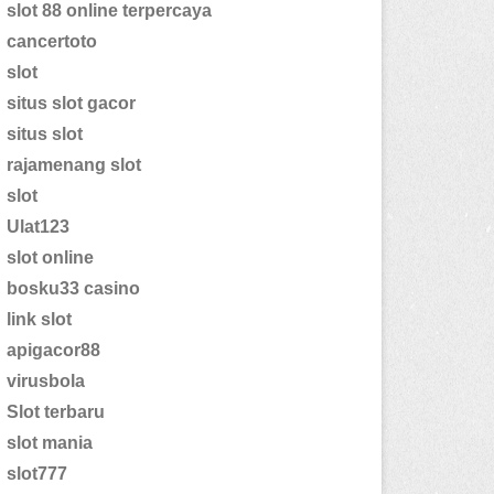
slot 88 online terpercaya
cancertoto
slot
situs slot gacor
situs slot
rajamenang slot
slot
Ulat123
slot online
bosku33 casino
link slot
apigacor88
virusbola
Slot terbaru
slot mania
slot777