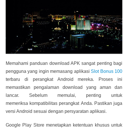
Memahami panduan download APK sangat penting bagi
pengguna yang ingin memasang aplikasi
Slot Bonus 100
terbaru di perangkat Android mereka. Proses ini
memastikan pengalaman download yang aman dan
lancar. Sebelum memulai, penting untuk
memeriksa kompatibilitas perangkat Anda. Pastikan juga
versi Android sesuai dengan persyaratan aplikasi.
Google Play Store menetapkan ketentuan khusus untuk