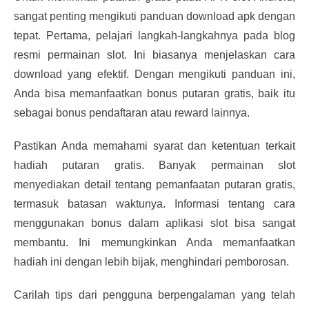
sangat penting mengikuti panduan download apk dengan
tepat. Pertama, pelajari langkah-langkahnya pada blog
resmi permainan slot. Ini biasanya menjelaskan cara
download yang efektif. Dengan mengikuti panduan ini,
Anda bisa memanfaatkan bonus putaran gratis, baik itu
sebagai bonus pendaftaran atau reward lainnya.
Pastikan Anda memahami syarat dan ketentuan terkait
hadiah putaran gratis. Banyak permainan slot
menyediakan detail tentang pemanfaatan putaran gratis,
termasuk batasan waktunya. Informasi tentang cara
menggunakan bonus dalam aplikasi slot bisa sangat
membantu. Ini memungkinkan Anda memanfaatkan
hadiah ini dengan lebih bijak, menghindari pemborosan.
Carilah tips dari pengguna berpengalaman yang telah