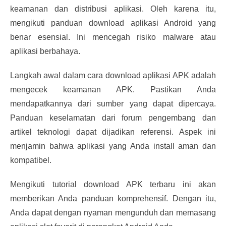
keamanan dan distribusi aplikasi. Oleh karena itu,
mengikuti panduan download aplikasi Android yang
benar esensial. Ini mencegah risiko malware atau
aplikasi berbahaya.
Langkah awal dalam cara download aplikasi APK adalah
mengecek keamanan APK. Pastikan Anda
mendapatkannya dari sumber yang dapat dipercaya.
Panduan keselamatan dari forum pengembang dan
artikel teknologi dapat dijadikan referensi. Aspek ini
menjamin bahwa aplikasi yang Anda install aman dan
kompatibel.
Mengikuti tutorial download APK terbaru ini akan
memberikan Anda panduan komprehensif. Dengan itu,
Anda dapat dengan nyaman mengunduh dan memasang