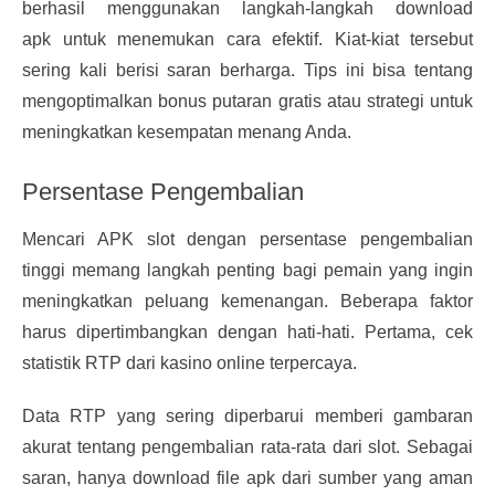
berhasil menggunakan langkah-langkah download
apk untuk menemukan cara efektif. Kiat-kiat tersebut
sering kali berisi saran berharga. Tips ini bisa tentang
mengoptimalkan bonus putaran gratis atau strategi untuk
meningkatkan kesempatan menang Anda.
Persentase Pengembalian
Mencari APK slot dengan persentase pengembalian
tinggi memang langkah penting bagi pemain yang ingin
meningkatkan peluang kemenangan. Beberapa faktor
harus dipertimbangkan dengan hati-hati. Pertama, cek
statistik RTP dari kasino online terpercaya.
Data RTP yang sering diperbarui memberi gambaran
akurat tentang pengembalian rata-rata dari slot. Sebagai
saran, hanya download file apk dari sumber yang aman