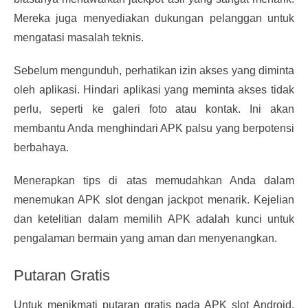
Mereka juga menyediakan dukungan pelanggan untuk
mengatasi masalah teknis.
Sebelum mengunduh, perhatikan izin akses yang diminta
oleh aplikasi. Hindari aplikasi yang meminta akses tidak
perlu, seperti ke galeri foto atau kontak. Ini akan
membantu Anda menghindari APK palsu yang berpotensi
berbahaya.
Menerapkan tips di atas memudahkan Anda dalam
menemukan APK slot dengan jackpot menarik. Kejelian
dan ketelitian dalam memilih APK adalah kunci untuk
pengalaman bermain yang aman dan menyenangkan.
Putaran Gratis
Untuk menikmati putaran gratis pada APK slot Android,