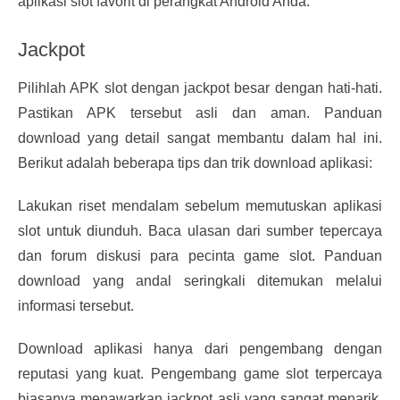
aplikasi slot favorit di perangkat Android Anda.
Jackpot
Pilihlah APK slot dengan jackpot besar dengan hati-hati.
Pastikan APK tersebut asli dan aman. Panduan
download yang detail sangat membantu dalam hal ini.
Berikut adalah beberapa tips dan trik download aplikasi:
Lakukan riset mendalam sebelum memutuskan aplikasi
slot untuk diunduh. Baca ulasan dari sumber tepercaya
dan forum diskusi para pecinta game slot. Panduan
download yang andal seringkali ditemukan melalui
informasi tersebut.
Download aplikasi hanya dari pengembang dengan
reputasi yang kuat. Pengembang game slot terpercaya
biasanya menawarkan jackpot asli yang sangat menarik.