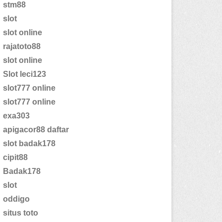
stm88
slot
slot online
rajatoto88
slot online
Slot leci123
slot777 online
slot777 online
exa303
apigacor88 daftar
slot badak178
cipit88
Badak178
slot
oddigo
situs toto