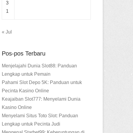
3
1
« Jul
Pos-pos Terbaru
Menjelajahi Dunia Slot88: Panduan
Lengkap untuk Pemain
Pahami Slot Depo 5K: Panduan untuk
Pecinta Kasino Online
Keajaiban Slot777: Menyelami Dunia
Kasino Online
Menyelami Situs Toto Slot: Panduan
Lengkap untuk Pecinta Judi
Mengenal Starbet99: Keberuntungan di