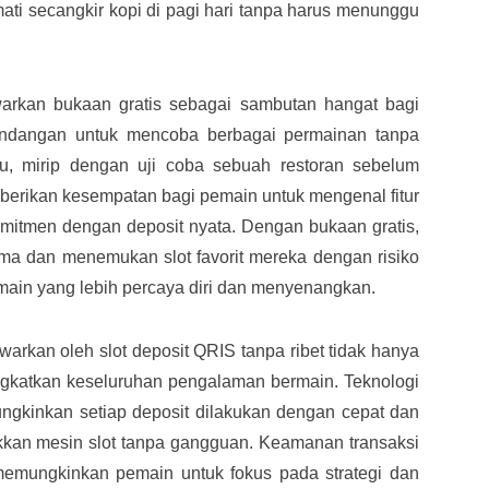
mati secangkir kopi di pagi hari tanpa harus menunggu
warkan bukaan gratis sebagai sambutan hangat bagi
 undangan untuk mencoba berbagai permainan tanpa
u, mirip dengan uji coba sebuah restoran sebelum
berikan kesempatan bagi pemain untuk mengenal fitur
itmen dengan deposit nyata. Dengan bukaan gratis,
ma dan menemukan slot favorit mereka dengan risiko
ain yang lebih percaya diri dan menyenangkan.
rkan oleh slot deposit QRIS tanpa ribet tidak hanya
gkatkan keseluruhan pengalaman bermain. Teknologi
ngkinkan setiap deposit dilakukan dengan cepat dan
rakkan mesin slot tanpa gangguan. Keamanan transaksi
memungkinkan pemain untuk fokus pada strategi dan