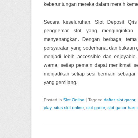
keberuntungan mereka dalam meraih keme
Secara keseluruhan, Slot Deposit Qri
penggemar slot yang menginginkan
menyenangkan. Dengan berbagai tema 
persyaratan yang sederhana, dan bukaan 
menjadi lebih accessible dan enjoyabl
warna, setiap pemain dapat menikmati s
menjadikan setiap sesi bermain sebagai
yang gemilang.
Posted in
Slot Online
|
Tagged
daftar slot gacor
,
play
,
situs slot online
,
slot gacor
,
slot gacor hari i