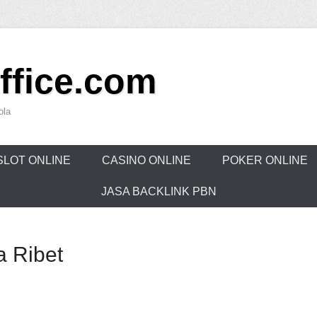
ffice.com
ola
SLOT ONLINE
CASINO ONLINE
POKER ONLINE
JASA BACKLINK PBN
a Ribet