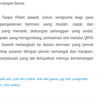
nangan besar.
s Tanpa Ribet adalah solusi sempurna bagi para
 pengalaman bermain yang mudah, cepat, dan
yang menarik, dukungan pelanggan yang andal,
gratis yang mengundang, permainan slot melalui QRIS
e. Seperti melangkah ke taman bermain yang penuh
etiap putaran dengan penuh semangat dan harapan,
 perjalanan yang tak terlupakan menuju kemenangan
judi slot
,
judi slot online
,
link slot gacor
,
pg soft
,
pragmatic
ni
,
slot online