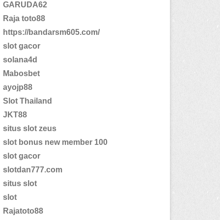
GARUDA62
Raja toto88
https://bandarsm605.com/
slot gacor
solana4d
Mabosbet
ayojp88
Slot Thailand
JKT88
situs slot zeus
slot bonus new member 100
slot gacor
slotdan777.com
situs slot
slot
Rajatoto88