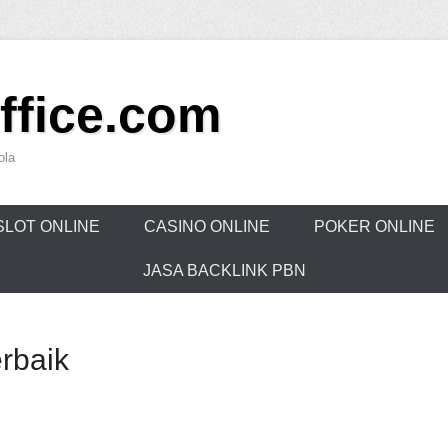
ffice.com
ola
SLOT ONLINE
CASINO ONLINE
POKER ONLINE
JASA BACKLINK PBN
rbaik