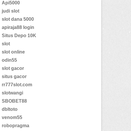
Api5000
judi slot
slot dana 5000
apiraja88 login
Situs Depo 10K
slot
slot online
odin55
slot gacor
situs gacor
rr777slot.com
slotwangi
SBOBET88
dbltoto
venom55
robopragma