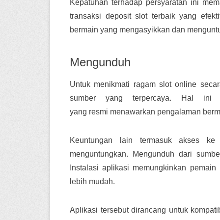
Kepatuhan terhadap persyaratan ini mem
transaksi deposit slot terbaik yang efe
bermain yang mengasyikkan dan mengunt
Mengunduh
Untuk menikmati ragam slot online seca
sumber yang terpercaya. Hal ini m
yang resmi menawarkan pengalaman bermain 
Keuntungan lain termasuk akses k
menguntungkan. Mengunduh dari sumbe
Instalasi aplikasi memungkinkan pemain 
lebih mudah.
Aplikasi tersebut dirancang untuk kompat