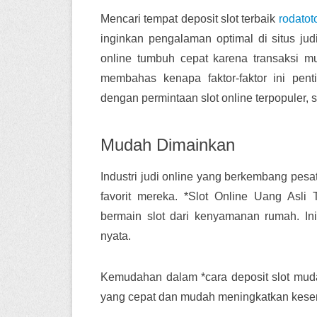
Mencari tempat deposit slot terbaik
rodatot
inginkan pengalaman optimal di situs judi
online tumbuh cepat karena transaksi m
membahas kenapa faktor-faktor ini pen
dengan permintaan slot online terpopuler
Mudah Dimainkan
Industri judi online yang berkembang pe
favorit mereka. *Slot Online Uang Asl
bermain slot dari kenyamanan rumah. I
nyata.
Kemudahan dalam *cara deposit slot mudah
yang cepat dan mudah meningkatkan kesen