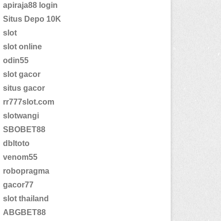
apiraja88 login
Situs Depo 10K
slot
slot online
odin55
slot gacor
situs gacor
rr777slot.com
slotwangi
SBOBET88
dbltoto
venom55
robopragma
gacor77
slot thailand
ABGBET88