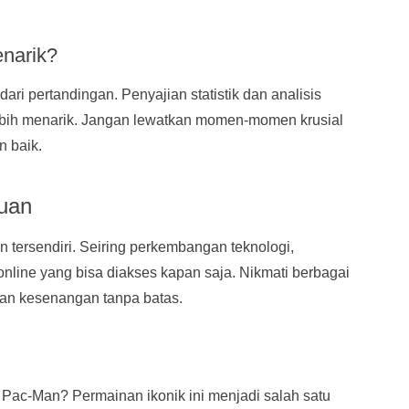
narik?
ri pertandingan. Penyajian statistik dan analisis
bih menarik. Jangan lewatkan momen-momen krusial
n baik.
ruan
tersendiri. Seiring perkembangan teknologi,
online yang bisa diakses kapan saja. Nikmati berbagai
an kesenangan tanpa batas.
 Pac-Man? Permainan ikonik ini menjadi salah satu