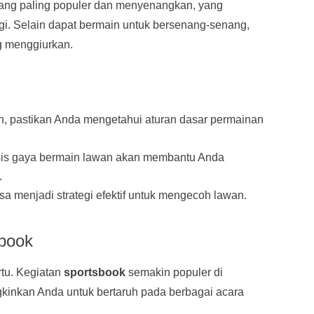
yang paling populer dan menyenangkan, yang
ogi. Selain dapat bermain untuk bersenang-senang,
 menggiurkan.
un, pastikan Anda mengetahui aturan dasar permainan
sis gaya bermain lawan akan membantu Anda
.
bisa menjadi strategi efektif untuk mengecoh lawan.
book
rtu. Kegiatan
sportsbook
semakin populer di
kinkan Anda untuk bertaruh pada berbagai acara