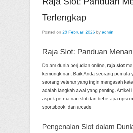
Raja Slot: Panduan M
Terlengkap
Posted on
28 Februari 2026
by
admin
Raja Slot: Panduan Menan
Dalam dunia perjudian online,
raja slot
men
kemungkinan. Baik Anda seorang pemula y
seorang veteran yang ingin mengasah kete
adalah langkah awal yang penting. Artike
aspek permainan slot dan beberapa opsi mena
sportsbook, dan arcade.
Pengenalan Slot dalam Duni