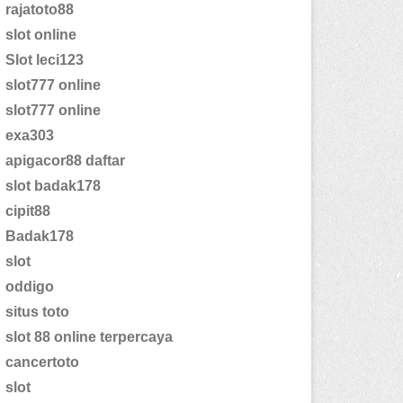
rajatoto88
slot online
Slot leci123
slot777 online
slot777 online
exa303
apigacor88 daftar
slot badak178
cipit88
Badak178
slot
oddigo
situs toto
slot 88 online terpercaya
cancertoto
slot