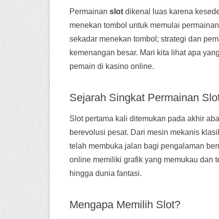
Permainan
slot
dikenal luas karena kesed
menekan tombol untuk memulai permainan.
sekadar menekan tombol; strategi dan p
kemenangan besar. Mari kita lihat apa yan
pemain di kasino online.
Sejarah Singkat Permainan Slo
Slot pertama kali ditemukan pada akhir abad
berevolusi pesat. Dari mesin mekanis klasi
telah membuka jalan bagi pengalaman bermai
online memiliki grafik yang memukau dan t
hingga dunia fantasi.
Mengapa Memilih Slot?