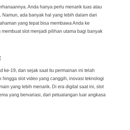
erhanaannya. Anda hanya perlu menarik tuas atau
 Namun, ada banyak hal yang lebih dalam dari
emahaman yang tepat bisa membawa Anda ke
g membuat slot menjadi pilihan utama bagi banyak
t
 ke-19, dan sejak saat itu permainan ini telah
k hingga slot video yang canggih, inovasi teknologi
n yang lebih menarik. Di era digital saat ini, slot
ema yang bervariasi, dari petualangan luar angkasa