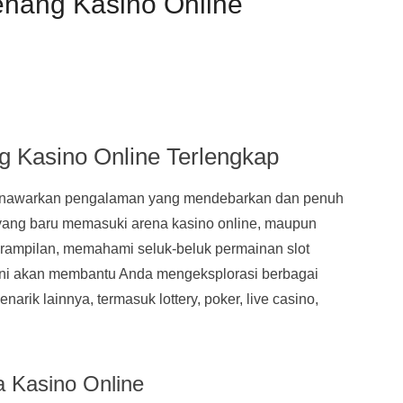
enang Kasino Online
g Kasino Online Terlengkap
awarkan pengalaman yang mendebarkan dan penuh
ang baru memasuki arena kasino online, maupun
rampilan, memahami seluk-beluk permainan slot
l ini akan membantu Anda mengeksplorasi berbagai
rik lainnya, termasuk lottery, poker, live casino,
a Kasino Online