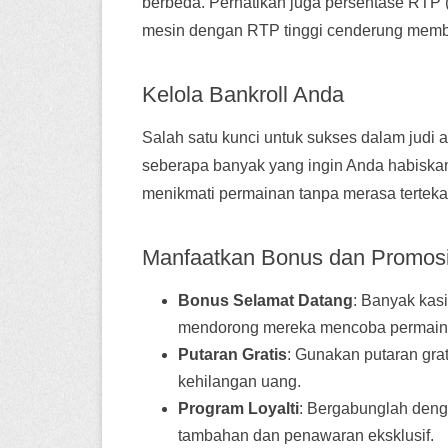
berbeda. Perhatikan juga persentase RTP (
mesin dengan RTP tinggi cenderung member
Kelola Bankroll Anda
Salah satu kunci untuk sukses dalam judi
seberapa banyak yang ingin Anda habiskan 
menikmati permainan tanpa merasa tertekan
Manfaatkan Bonus dan Promos
Bonus Selamat Datang
: Banyak kas
mendorong mereka mencoba permain
Putaran Gratis
: Gunakan putaran gra
kehilangan uang.
Program Loyalti
: Bergabunglah deng
tambahan dan penawaran eksklusif.