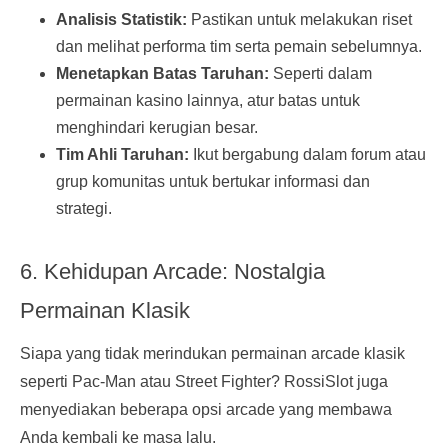
Analisis Statistik:
Pastikan untuk melakukan riset
dan melihat performa tim serta pemain sebelumnya.
Menetapkan Batas Taruhan:
Seperti dalam
permainan kasino lainnya, atur batas untuk
menghindari kerugian besar.
Tim Ahli Taruhan:
Ikut bergabung dalam forum atau
grup komunitas untuk bertukar informasi dan
strategi.
6. Kehidupan Arcade: Nostalgia
Permainan Klasik
Siapa yang tidak merindukan permainan arcade klasik
seperti Pac-Man atau Street Fighter? RossiSlot juga
menyediakan beberapa opsi arcade yang membawa
Anda kembali ke masa lalu.