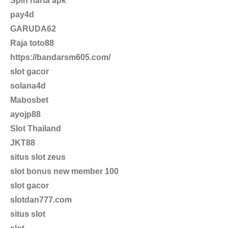
Spin harta apk
pay4d
GARUDA62
Raja toto88
https://bandarsm605.com/
slot gacor
solana4d
Mabosbet
ayojp88
Slot Thailand
JKT88
situs slot zeus
slot bonus new member 100
slot gacor
slotdan777.com
situs slot