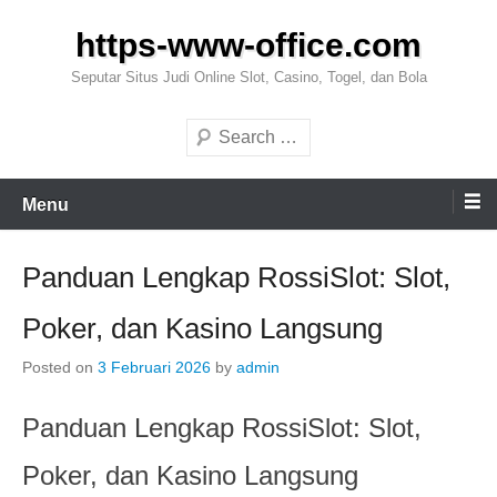
Skip
https-www-office.com
to
content
Seputar Situs Judi Online Slot, Casino, Togel, dan Bola
Search
Menu
Panduan Lengkap RossiSlot: Slot,
Poker, dan Kasino Langsung
Posted on
3 Februari 2026
by
admin
Panduan Lengkap RossiSlot: Slot,
Poker, dan Kasino Langsung