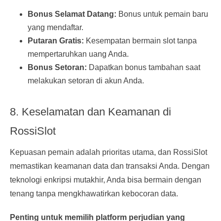
Bonus Selamat Datang:
Bonus untuk pemain baru
yang mendaftar.
Putaran Gratis:
Kesempatan bermain slot tanpa
mempertaruhkan uang Anda.
Bonus Setoran:
Dapatkan bonus tambahan saat
melakukan setoran di akun Anda.
8. Keselamatan dan Keamanan di
RossiSlot
Kepuasan pemain adalah prioritas utama, dan RossiSlot
memastikan keamanan data dan transaksi Anda. Dengan
teknologi enkripsi mutakhir, Anda bisa bermain dengan
tenang tanpa mengkhawatirkan kebocoran data.
Penting untuk memilih platform perjudian yang