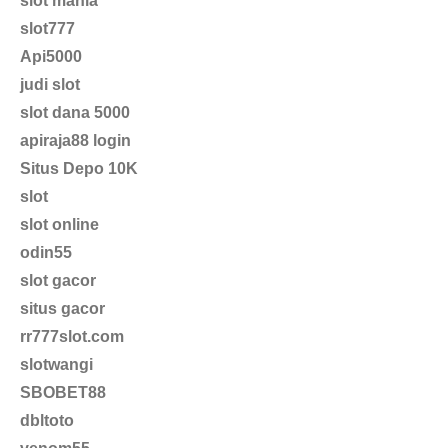
slot mania
slot777
Api5000
judi slot
slot dana 5000
apiraja88 login
Situs Depo 10K
slot
slot online
odin55
slot gacor
situs gacor
rr777slot.com
slotwangi
SBOBET88
dbltoto