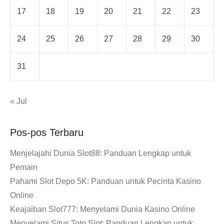
17
18
19
20
21
22
23
24
25
26
27
28
29
30
31
« Jul
Pos-pos Terbaru
Menjelajahi Dunia Slot88: Panduan Lengkap untuk
Pemain
Pahami Slot Depo 5K: Panduan untuk Pecinta Kasino
Online
Keajaiban Slot777: Menyelami Dunia Kasino Online
Menyelami Situs Toto Slot: Panduan Lengkap untuk