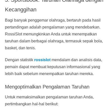
Kecanggihan
Bagi banyak penggemar olahraga, bertaruh pada hasil
pertandingan adalah pengalaman yang mendebarkan.
RossiSlot memungkinkan Anda untuk menempatkan
taruhan dalam berbagai olahraga, termasuk sepak bola,
basket, dan tenis.
Dengan statistik
rossislot
mendalam dan analisis data,
pemain dapat membuat keputusan informasional yang
lebih baik sebelum menempatkan taruhan mereka.
Mengoptimalkan Pengalaman Taruhan
Untuk memaksimalkan pengalaman taruhan Anda,
pertimbangkan hal-hal berikut: