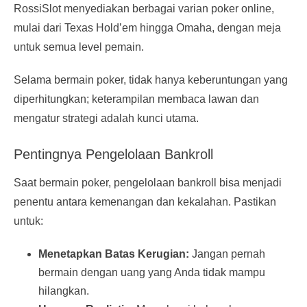
RossiSlot menyediakan berbagai varian poker online,
mulai dari Texas Hold’em hingga Omaha, dengan meja
untuk semua level pemain.
Selama bermain poker, tidak hanya keberuntungan yang
diperhitungkan; keterampilan membaca lawan dan
mengatur strategi adalah kunci utama.
Pentingnya Pengelolaan Bankroll
Saat bermain poker, pengelolaan bankroll bisa menjadi
penentu antara kemenangan dan kekalahan. Pastikan
untuk:
Menetapkan Batas Kerugian:
Jangan pernah
bermain dengan uang yang Anda tidak mampu
hilangkan.