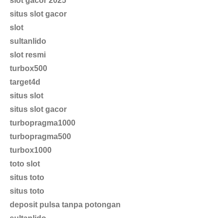
slot gacor 2025
situs slot gacor
slot
sultanlido
slot resmi
turbox500
target4d
situs slot
situs slot gacor
turbopragma1000
turbopragma500
turbox1000
toto slot
situs toto
situs toto
deposit pulsa tanpa potongan