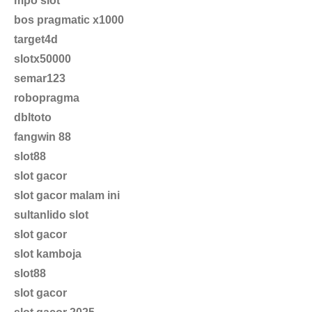
mpo slot
bos pragmatic x1000
target4d
slotx50000
semar123
robopragma
dbltoto
fangwin 88
slot88
slot gacor
slot gacor malam ini
sultanlido slot
slot gacor
slot kamboja
slot88
slot gacor