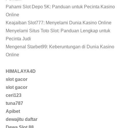
Pahami Slot Depo 5K: Panduan untuk Pecinta Kasino
Online
Keajaiban Slot777: Menyelami Dunia Kasino Online
Menyelami Situs Toto Slot: Panduan Lengkap untuk
Pecinta Judi
Mengenal Starbet99: Keberuntungan di Dunia Kasino
Online
HIMALAYA4D
slot gacor
slot gacor
ceri123
tuna787
Apibet
dewajitu daftar
Dewa Slot 88