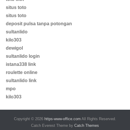
situs toto
situs toto
deposit pulsa tanpa potongan
sultanlido
kilo303
dewigol
sultanlido login
istana338 link
roulette online
sultanlido link
mpo
kilo303
Copyright © 2026
https-www-office.com
All Rights Reserved.
Catch Everest Theme by
Catch Themes