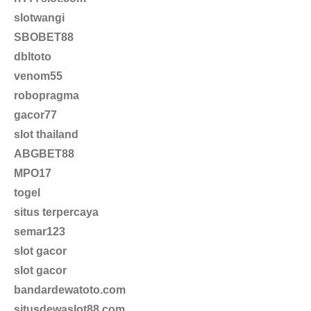
slotwangi
SBOBET88
dbltoto
venom55
robopragma
gacor77
slot thailand
ABGBET88
MPO17
togel
situs terpercaya
semar123
slot gacor
slot gacor
bandardewatoto.com
situsdewaslot88.com