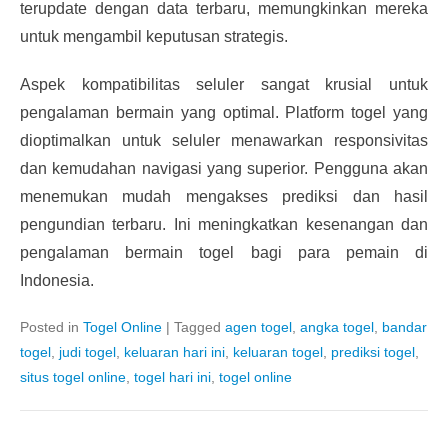
terupdate dengan data terbaru, memungkinkan mereka
untuk mengambil keputusan strategis.
Aspek kompatibilitas seluler sangat krusial untuk
pengalaman bermain yang optimal. Platform togel yang
dioptimalkan untuk seluler menawarkan responsivitas
dan kemudahan navigasi yang superior. Pengguna akan
menemukan mudah mengakses prediksi dan hasil
pengundian terbaru. Ini meningkatkan kesenangan dan
pengalaman bermain togel bagi para pemain di
Indonesia.
Posted in
Togel Online
|
Tagged
agen togel
,
angka togel
,
bandar
togel
,
judi togel
,
keluaran hari ini
,
keluaran togel
,
prediksi togel
,
situs togel online
,
togel hari ini
,
togel online