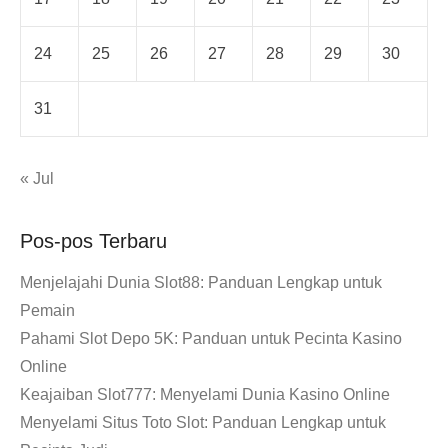
24
25
26
27
28
29
30
31
« Jul
Pos-pos Terbaru
Menjelajahi Dunia Slot88: Panduan Lengkap untuk
Pemain
Pahami Slot Depo 5K: Panduan untuk Pecinta Kasino
Online
Keajaiban Slot777: Menyelami Dunia Kasino Online
Menyelami Situs Toto Slot: Panduan Lengkap untuk