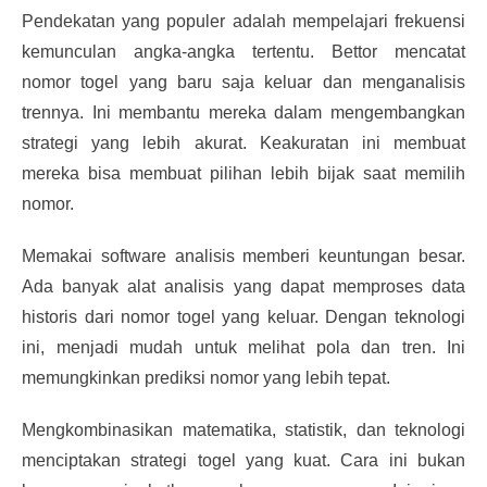
Pendekatan yang populer adalah mempelajari frekuensi
kemunculan angka-angka tertentu. Bettor mencatat
nomor togel yang baru saja keluar dan menganalisis
trennya. Ini membantu mereka dalam mengembangkan
strategi yang lebih akurat. Keakuratan ini membuat
mereka bisa membuat pilihan lebih bijak saat memilih
nomor.
Memakai software analisis memberi keuntungan besar.
Ada banyak alat analisis yang dapat memproses data
historis dari nomor togel yang keluar. Dengan teknologi
ini, menjadi mudah untuk melihat pola dan tren. Ini
memungkinkan prediksi nomor yang lebih tepat.
Mengkombinasikan matematika, statistik, dan teknologi
menciptakan strategi togel yang kuat. Cara ini bukan