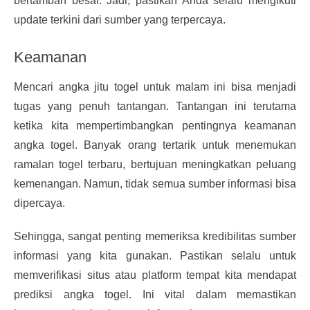
bertambah besar. Jadi, pastikan Anda selalu mengikuti
update terkini dari sumber yang terpercaya.
Keamanan
Mencari angka jitu togel untuk malam ini bisa menjadi
tugas yang penuh tantangan. Tantangan ini terutama
ketika kita mempertimbangkan pentingnya keamanan
angka togel. Banyak orang tertarik untuk menemukan
ramalan togel terbaru, bertujuan meningkatkan peluang
kemenangan. Namun, tidak semua sumber informasi bisa
dipercaya.
Sehingga, sangat penting memeriksa kredibilitas sumber
informasi yang kita gunakan. Pastikan selalu untuk
memverifikasi situs atau platform tempat kita mendapat
prediksi angka togel. Ini vital dalam memastikan