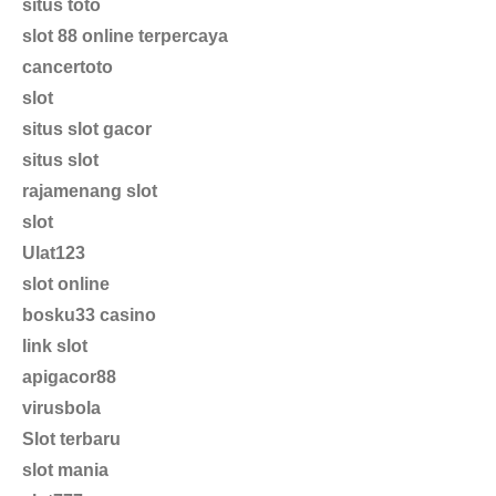
situs toto
slot 88 online terpercaya
cancertoto
slot
situs slot gacor
situs slot
rajamenang slot
slot
Ulat123
slot online
bosku33 casino
link slot
apigacor88
virusbola
Slot terbaru
slot mania