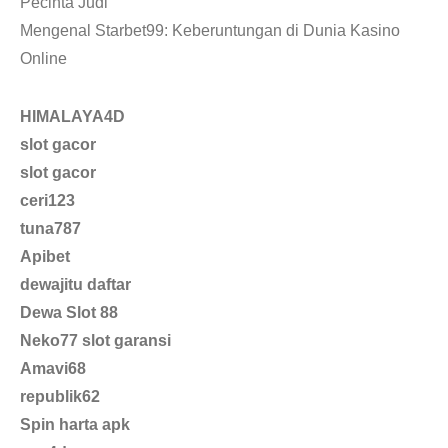
Pecinta Judi
Mengenal Starbet99: Keberuntungan di Dunia Kasino
Online
HIMALAYA4D
slot gacor
slot gacor
ceri123
tuna787
Apibet
dewajitu daftar
Dewa Slot 88
Neko77 slot garansi
Amavi68
republik62
Spin harta apk