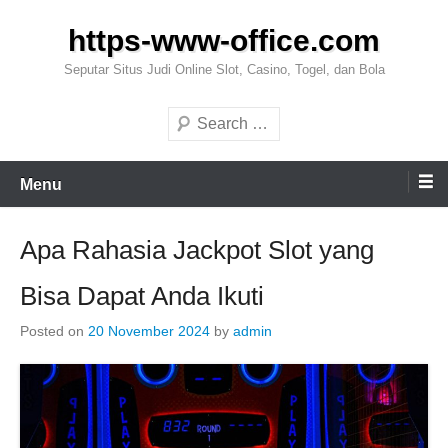
Skip
https-www-office.com
to
content
Seputar Situs Judi Online Slot, Casino, Togel, dan Bola
Search
Menu
Apa Rahasia Jackpot Slot yang
Bisa Dapat Anda Ikuti
Posted on
20 November 2024
by
admin