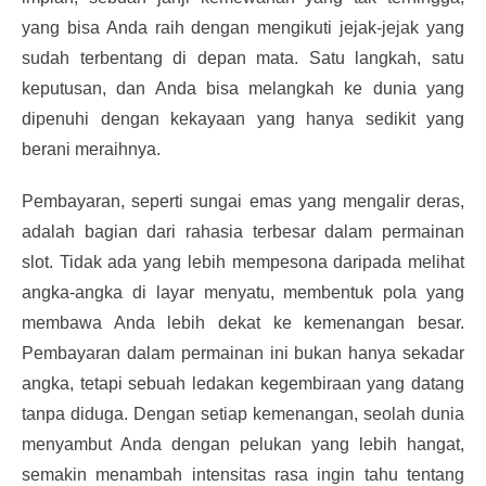
yang bisa Anda raih dengan mengikuti jejak-jejak yang
sudah terbentang di depan mata. Satu langkah, satu
keputusan, dan Anda bisa melangkah ke dunia yang
dipenuhi dengan kekayaan yang hanya sedikit yang
berani meraihnya.
Pembayaran, seperti sungai emas yang mengalir deras,
adalah bagian dari rahasia terbesar dalam permainan
slot. Tidak ada yang lebih mempesona daripada melihat
angka-angka di layar menyatu, membentuk pola yang
membawa Anda lebih dekat ke kemenangan besar.
Pembayaran dalam permainan ini bukan hanya sekadar
angka, tetapi sebuah ledakan kegembiraan yang datang
tanpa diduga. Dengan setiap kemenangan, seolah dunia
menyambut Anda dengan pelukan yang lebih hangat,
semakin menambah intensitas rasa ingin tahu tentang