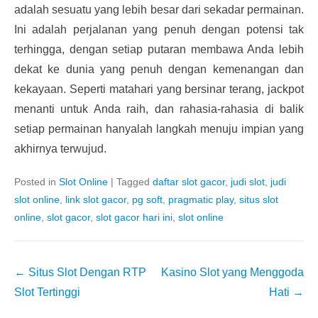
adalah sesuatu yang lebih besar dari sekadar permainan.
Ini adalah perjalanan yang penuh dengan potensi tak
terhingga, dengan setiap putaran membawa Anda lebih
dekat ke dunia yang penuh dengan kemenangan dan
kekayaan. Seperti matahari yang bersinar terang, jackpot
menanti untuk Anda raih, dan rahasia-rahasia di balik
setiap permainan hanyalah langkah menuju impian yang
akhirnya terwujud.
Posted in
Slot Online
|
Tagged
daftar slot gacor
,
judi slot
,
judi
slot online
,
link slot gacor
,
pg soft
,
pragmatic play
,
situs slot
online
,
slot gacor
,
slot gacor hari ini
,
slot online
Post
←
Situs Slot Dengan RTP
Kasino Slot yang Menggoda
navigation
Slot Tertinggi
Hati
→