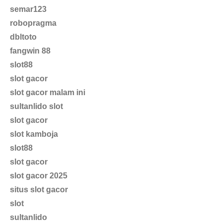
semar123
robopragma
dbltoto
fangwin 88
slot88
slot gacor
slot gacor malam ini
sultanlido slot
slot gacor
slot kamboja
slot88
slot gacor
slot gacor 2025
situs slot gacor
slot
sultanlido