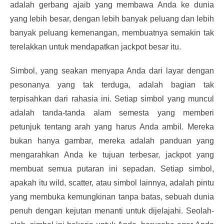
adalah gerbang ajaib yang membawa Anda ke dunia
yang lebih besar, dengan lebih banyak peluang dan lebih
banyak peluang kemenangan, membuatnya semakin tak
terelakkan untuk mendapatkan jackpot besar itu.
Simbol, yang seakan menyapa Anda dari layar dengan
pesonanya yang tak terduga, adalah bagian tak
terpisahkan dari rahasia ini. Setiap simbol yang muncul
adalah tanda-tanda alam semesta yang memberi
petunjuk tentang arah yang harus Anda ambil. Mereka
bukan hanya gambar, mereka adalah panduan yang
mengarahkan Anda ke tujuan terbesar, jackpot yang
membuat semua putaran ini sepadan. Setiap simbol,
apakah itu wild, scatter, atau simbol lainnya, adalah pintu
yang membuka kemungkinan tanpa batas, sebuah dunia
penuh dengan kejutan menanti untuk dijelajahi. Seolah-