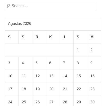
Search
Agustus 2026
S
S
R
K
J
S
M
1
2
3
4
5
6
7
8
9
10
11
12
13
14
15
16
17
18
19
20
21
22
23
24
25
26
27
28
29
30