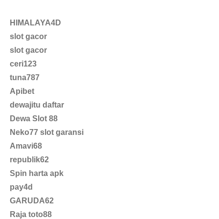
HIMALAYA4D
slot gacor
slot gacor
ceri123
tuna787
Apibet
dewajitu daftar
Dewa Slot 88
Neko77 slot garansi
Amavi68
republik62
Spin harta apk
pay4d
GARUDA62
Raja toto88