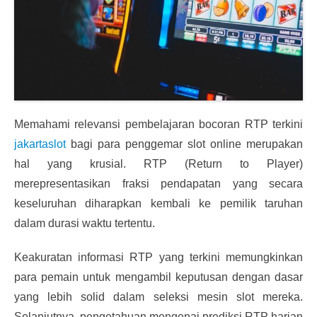
Memahami relevansi pembelajaran bocoran RTP terkini
jakartaslot
bagi para penggemar slot online merupakan
hal yang krusial. RTP (Return to Player)
merepresentasikan fraksi pendapatan yang secara
keseluruhan diharapkan kembali ke pemilik taruhan
dalam durasi waktu tertentu.
Keakuratan informasi RTP yang terkini memungkinkan
para pemain untuk mengambil keputusan dengan dasar
yang lebih solid dalam seleksi mesin slot mereka.
Selanjutnya, pengetahuan mengenai prediksi RTP harian