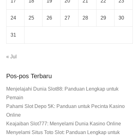
17
18
19
20
21
22
23
24
25
26
27
28
29
30
31
« Jul
Pos-pos Terbaru
Menjelajahi Dunia Slot88: Panduan Lengkap untuk
Pemain
Pahami Slot Depo 5K: Panduan untuk Pecinta Kasino
Online
Keajaiban Slot777: Menyelami Dunia Kasino Online
Menyelami Situs Toto Slot: Panduan Lengkap untuk