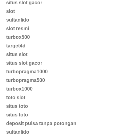
situs slot gacor
slot
sultanlido
slot resmi
turbox500
target4d
situs slot
situs slot gacor
turbopragma1000
turbopragma500
turbox1000
toto slot
situs toto
situs toto
deposit pulsa tanpa potongan
sultanlido