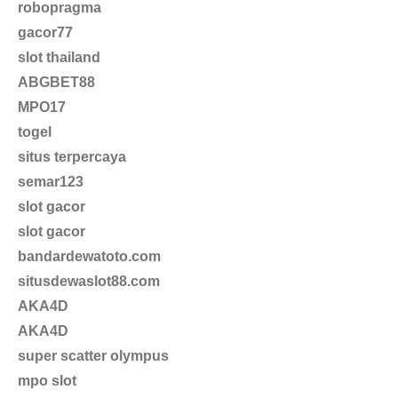
robopragma
gacor77
slot thailand
ABGBET88
MPO17
togel
situs terpercaya
semar123
slot gacor
slot gacor
bandardewatoto.com
situsdewaslot88.com
AKA4D
AKA4D
super scatter olympus
mpo slot