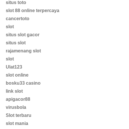
situs toto
slot 88 online terpercaya
cancertoto
slot
situs slot gacor
situs slot
rajamenang slot
slot
Ulat123
slot online
bosku33 casino
link slot
apigacor88
virusbola
Slot terbaru
slot mania