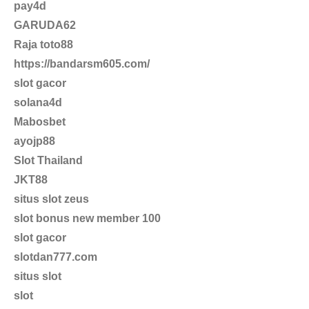
pay4d
GARUDA62
Raja toto88
https://bandarsm605.com/
slot gacor
solana4d
Mabosbet
ayojp88
Slot Thailand
JKT88
situs slot zeus
slot bonus new member 100
slot gacor
slotdan777.com
situs slot
slot