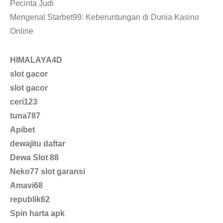
Pecinta Judi
Mengenal Starbet99: Keberuntungan di Dunia Kasino
Online
HIMALAYA4D
slot gacor
slot gacor
ceri123
tuna787
Apibet
dewajitu daftar
Dewa Slot 88
Neko77 slot garansi
Amavi68
republik62
Spin harta apk