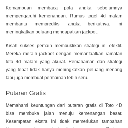
Kemampuan membaca pola angka sebelumnya
mempengaruhi kemenangan. Rumus togel 4d malam
membantu memprediksi angka berikutnya. Ini
meningkatkan peluang mendapatkan jackpot.
Kisah sukses pemain membuktikan strategi ini efektif.
Mereka meraih jackpot dengan memanfaatkan ramalan
toto 4d malam yang akurat. Pemahaman dan strategi
yang tepat tidak hanya meningkatkan peluang menang
tapi juga membuat permainan lebih seru.
Putaran Gratis
Memahami keuntungan dari putaran gratis di Toto 4D
bisa membuka jalan menuju kemenangan besar.
Kesempatan ekstra ini tidak memerlukan tambahan