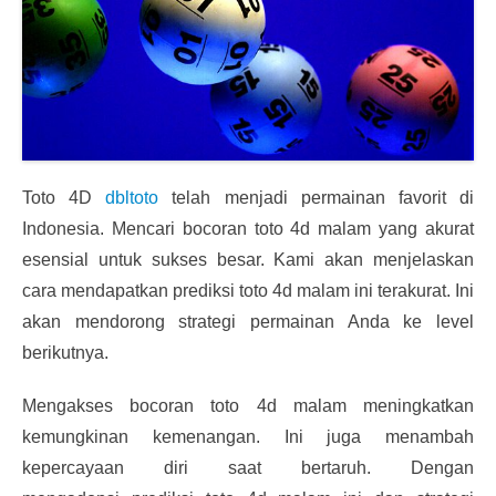
Toto 4D
dbltoto
telah menjadi permainan favorit di
Indonesia. Mencari bocoran toto 4d malam yang akurat
esensial untuk sukses besar. Kami akan menjelaskan
cara mendapatkan prediksi toto 4d malam ini terakurat. Ini
akan mendorong strategi permainan Anda ke level
berikutnya.
Mengakses bocoran toto 4d malam meningkatkan
kemungkinan kemenangan. Ini juga menambah
kepercayaan diri saat bertaruh. Dengan