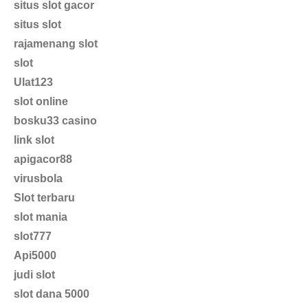
situs slot gacor
situs slot
rajamenang slot
slot
Ulat123
slot online
bosku33 casino
link slot
apigacor88
virusbola
Slot terbaru
slot mania
slot777
Api5000
judi slot
slot dana 5000