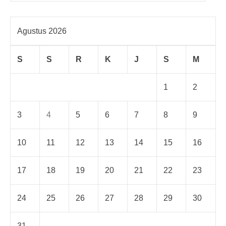
Agustus 2026
S
S
R
K
J
S
M
1
2
3
4
5
6
7
8
9
10
11
12
13
14
15
16
17
18
19
20
21
22
23
24
25
26
27
28
29
30
31