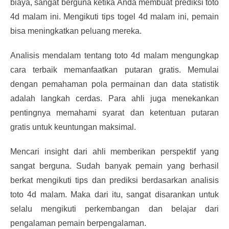
biaya, sangat berguna ketika Anda membuat prediksi toto
4d malam ini. Mengikuti tips togel 4d malam ini, pemain
bisa meningkatkan peluang mereka.
Analisis mendalam tentang toto 4d malam mengungkap
cara terbaik memanfaatkan putaran gratis. Memulai
dengan pemahaman pola permainan dan data statistik
adalah langkah cerdas. Para ahli juga menekankan
pentingnya memahami syarat dan ketentuan putaran
gratis untuk keuntungan maksimal.
Mencari insight dari ahli memberikan perspektif yang
sangat berguna. Sudah banyak pemain yang berhasil
berkat mengikuti tips dan prediksi berdasarkan analisis
toto 4d malam. Maka dari itu, sangat disarankan untuk
selalu mengikuti perkembangan dan belajar dari
pengalaman pemain berpengalaman.