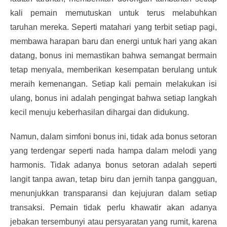
kali pemain memutuskan untuk terus melabuhkan
taruhan mereka. Seperti matahari yang terbit setiap pagi,
membawa harapan baru dan energi untuk hari yang akan
datang, bonus ini memastikan bahwa semangat bermain
tetap menyala, memberikan kesempatan berulang untuk
meraih kemenangan. Setiap kali pemain melakukan isi
ulang, bonus ini adalah pengingat bahwa setiap langkah
kecil menuju keberhasilan dihargai dan didukung.
Namun, dalam simfoni bonus ini, tidak ada bonus setoran
yang terdengar seperti nada hampa dalam melodi yang
harmonis. Tidak adanya bonus setoran adalah seperti
langit tanpa awan, tetap biru dan jernih tanpa gangguan,
menunjukkan transparansi dan kejujuran dalam setiap
transaksi. Pemain tidak perlu khawatir akan adanya
jebakan tersembunyi atau persyaratan yang rumit, karena