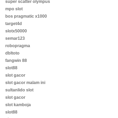
super scatter olympus
mpo slot
bos pragmatic x1000
target4d
slotx50000
semar123
robopragma
dbltoto
fangwin 88
slot88
slot gacor
slot gacor malam ini
sultanlido slot
slot gacor
slot kamboja
slot88