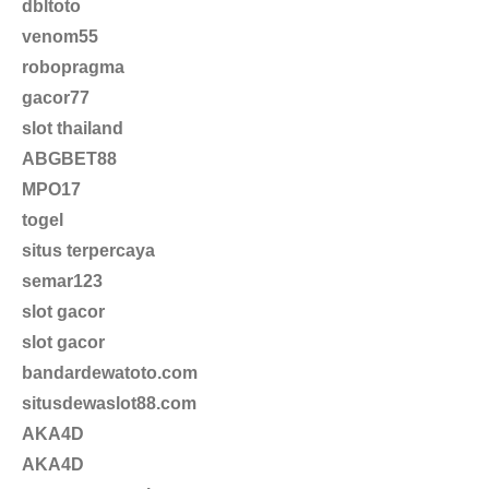
dbltoto
venom55
robopragma
gacor77
slot thailand
ABGBET88
MPO17
togel
situs terpercaya
semar123
slot gacor
slot gacor
bandardewatoto.com
situsdewaslot88.com
AKA4D
AKA4D