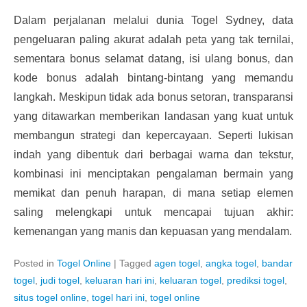
Dalam perjalanan melalui dunia Togel Sydney, data
pengeluaran paling akurat adalah peta yang tak ternilai,
sementara bonus selamat datang, isi ulang bonus, dan
kode bonus adalah bintang-bintang yang memandu
langkah. Meskipun tidak ada bonus setoran, transparansi
yang ditawarkan memberikan landasan yang kuat untuk
membangun strategi dan kepercayaan. Seperti lukisan
indah yang dibentuk dari berbagai warna dan tekstur,
kombinasi ini menciptakan pengalaman bermain yang
memikat dan penuh harapan, di mana setiap elemen
saling melengkapi untuk mencapai tujuan akhir:
kemenangan yang manis dan kepuasan yang mendalam.
Posted in
Togel Online
|
Tagged
agen togel
,
angka togel
,
bandar
togel
,
judi togel
,
keluaran hari ini
,
keluaran togel
,
prediksi togel
,
situs togel online
,
togel hari ini
,
togel online