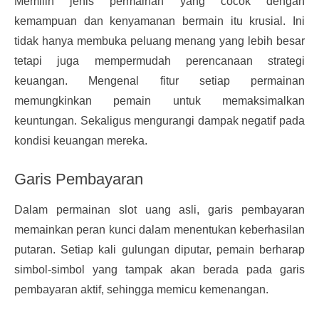
Memilih jenis permainan yang cocok dengan
kemampuan dan kenyamanan bermain itu krusial. Ini
tidak hanya membuka peluang menang yang lebih besar
tetapi juga mempermudah perencanaan strategi
keuangan. Mengenal fitur setiap permainan
memungkinkan pemain untuk memaksimalkan
keuntungan. Sekaligus mengurangi dampak negatif pada
kondisi keuangan mereka.
Garis Pembayaran
Dalam permainan slot uang asli, garis pembayaran
memainkan peran kunci dalam menentukan keberhasilan
putaran. Setiap kali gulungan diputar, pemain berharap
simbol-simbol yang tampak akan berada pada garis
pembayaran aktif, sehingga memicu kemenangan.