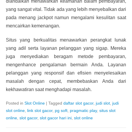
diandalkan menawarkan keamanan dalam pembayaran,
yang sangat vital. Tidak ada yang lebih menyebalkan dari
pada menang jackpot namun mengalami kesulitan saat
mencairkan kemenangan.
Situs yang berkualitas menawarkan perangkat lunak
yang adil serta layanan pelanggan yang sigap. Mereka
juga menyediakan beragam metode pembayaran,
mengenhance pengalaman bermain Anda. Layanan
pelanggan yang responsif dan efisien menyelesaikan
masalah dengan cepat, membebaskan Anda dari
kekhawatiran saat menghadapi masalah.
Posted in
Slot Online
|
Tagged
daftar slot gacor
,
judi slot
,
judi
slot online
,
link slot gacor
,
pg soft
,
pragmatic play
,
situs slot
online
,
slot gacor
,
slot gacor hari ini
,
slot online