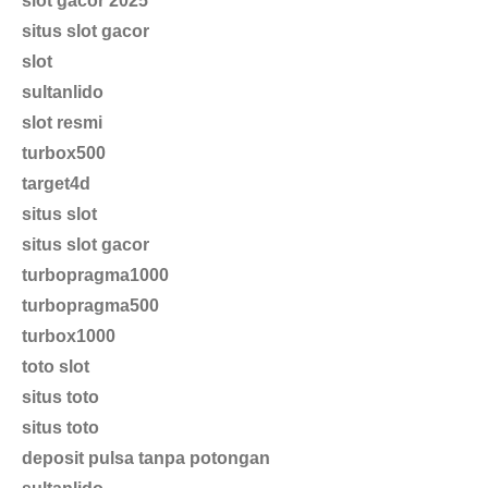
slot gacor 2025
situs slot gacor
slot
sultanlido
slot resmi
turbox500
target4d
situs slot
situs slot gacor
turbopragma1000
turbopragma500
turbox1000
toto slot
situs toto
situs toto
deposit pulsa tanpa potongan