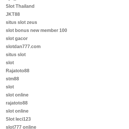
Slot Thailand
JKT88
situs slot zeus
slot bonus new member 100
slot gacor
slotdan777.com
situs slot
slot
Rajatoto88
stm88
slot
slot online
rajatoto88
slot online
Slot leci123
slot777 online