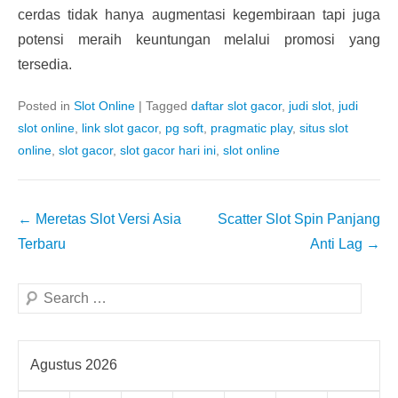
cerdas tidak hanya augmentasi kegembiraan tapi juga
potensi meraih keuntungan melalui promosi yang
tersedia.
Posted in
Slot Online
|
Tagged
daftar slot gacor
,
judi slot
,
judi
slot online
,
link slot gacor
,
pg soft
,
pragmatic play
,
situs slot
online
,
slot gacor
,
slot gacor hari ini
,
slot online
Post
←
Meretas Slot Versi Asia
Scatter Slot Spin Panjang
navigation
Terbaru
Anti Lag
→
Search
Agustus 2026