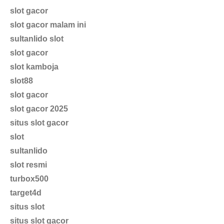
slot gacor
slot gacor malam ini
sultanlido slot
slot gacor
slot kamboja
slot88
slot gacor
slot gacor 2025
situs slot gacor
slot
sultanlido
slot resmi
turbox500
target4d
situs slot
situs slot gacor