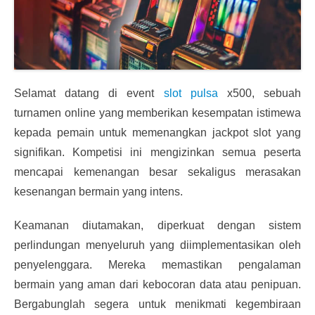
Selamat datang di event
slot pulsa
x500, sebuah
turnamen online yang memberikan kesempatan istimewa
kepada pemain untuk memenangkan jackpot slot yang
signifikan. Kompetisi ini mengizinkan semua peserta
mencapai kemenangan besar sekaligus merasakan
kesenangan bermain yang intens.
Keamanan diutamakan, diperkuat dengan sistem
perlindungan menyeluruh yang diimplementasikan oleh
penyelenggara. Mereka memastikan pengalaman
bermain yang aman dari kebocoran data atau penipuan.
Bergabunglah segera untuk menikmati kegembiraan