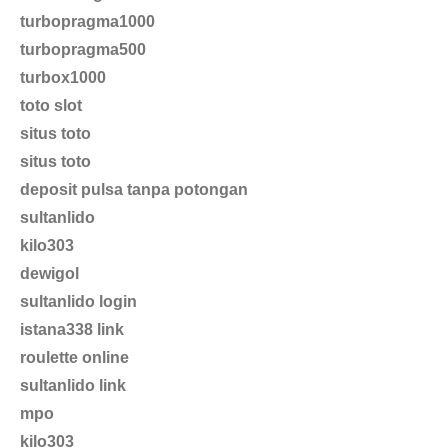
turbopragma1000
turbopragma500
turbox1000
toto slot
situs toto
situs toto
deposit pulsa tanpa potongan
sultanlido
kilo303
dewigol
sultanlido login
istana338 link
roulette online
sultanlido link
mpo
kilo303