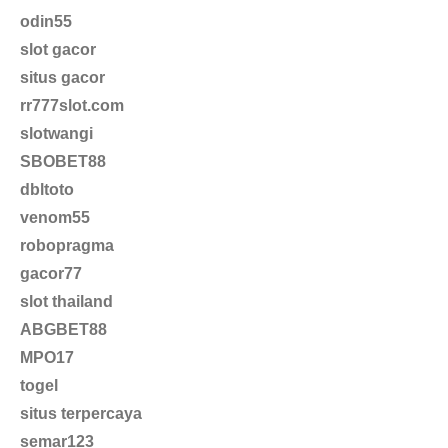
odin55
slot gacor
situs gacor
rr777slot.com
slotwangi
SBOBET88
dbltoto
venom55
robopragma
gacor77
slot thailand
ABGBET88
MPO17
togel
situs terpercaya
semar123