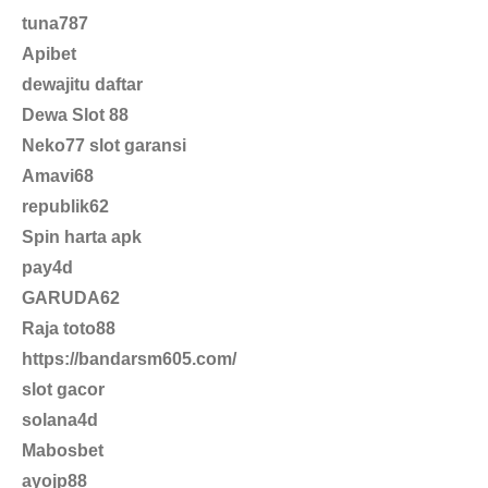
tuna787
Apibet
dewajitu daftar
Dewa Slot 88
Neko77 slot garansi
Amavi68
republik62
Spin harta apk
pay4d
GARUDA62
Raja toto88
https://bandarsm605.com/
slot gacor
solana4d
Mabosbet
ayojp88