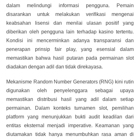
dalam melindungi informasi pengguna. Pemain
disarankan untuk melakukan verifikasi mengenai
keabsahan lisensi dan menilai ulasan positif yang
diberikan oleh pengguna lain terhadap kasino tertentu.
Kondisi ini mencerminkan adanya transparansi dan
penerapan prinsip fair play, yang esensial dalam
memastikan bahwa hasil putaran pada permainan slot
diadakan dengan adil dan tidak direkayasa.
Mekanisme Random Number Generators (RNG) kini rutin
digunakan oleh penyelenggara sebagai upaya
memastikan distribusi hasil yang adil dalam setiap
permainan. Dalam konteks turnamen slot, pemilihan
platform yang menunjukkan bukti audit keadilan dari
entitas eksternal menjadi imperative. Keamanan yang
diutamakan tidak hanya menumbuhkan rasa aman di