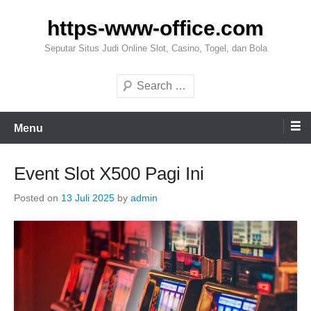
Skip
https-www-office.com
to
content
Seputar Situs Judi Online Slot, Casino, Togel, dan Bola
Search
Menu
Event Slot X500 Pagi Ini
Posted on
13 Juli 2025
by
admin