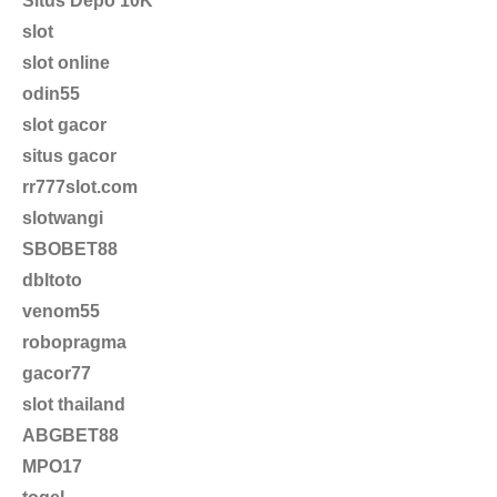
Situs Depo 10K
slot
slot online
odin55
slot gacor
situs gacor
rr777slot.com
slotwangi
SBOBET88
dbltoto
venom55
robopragma
gacor77
slot thailand
ABGBET88
MPO17