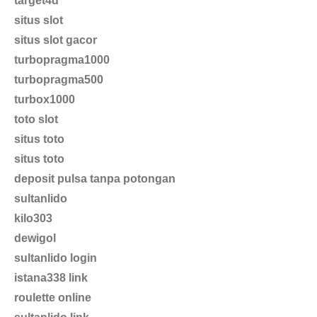
target4d
situs slot
situs slot gacor
turbopragma1000
turbopragma500
turbox1000
toto slot
situs toto
situs toto
deposit pulsa tanpa potongan
sultanlido
kilo303
dewigol
sultanlido login
istana338 link
roulette online