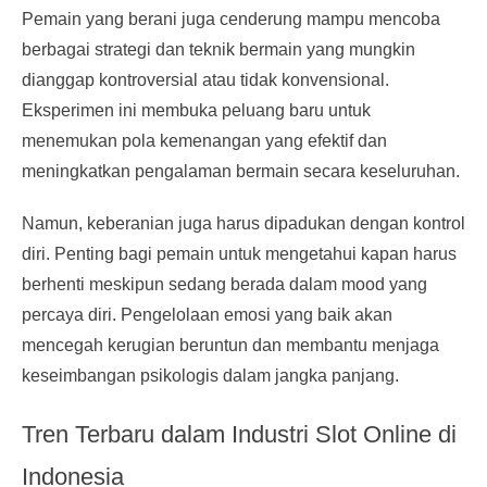
Pemain yang berani juga cenderung mampu mencoba
berbagai strategi dan teknik bermain yang mungkin
dianggap kontroversial atau tidak konvensional.
Eksperimen ini membuka peluang baru untuk
menemukan pola kemenangan yang efektif dan
meningkatkan pengalaman bermain secara keseluruhan.
Namun, keberanian juga harus dipadukan dengan kontrol
diri. Penting bagi pemain untuk mengetahui kapan harus
berhenti meskipun sedang berada dalam mood yang
percaya diri. Pengelolaan emosi yang baik akan
mencegah kerugian beruntun dan membantu menjaga
keseimbangan psikologis dalam jangka panjang.
Tren Terbaru dalam Industri Slot Online di
Indonesia