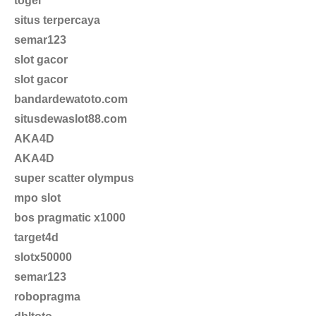
togel
situs terpercaya
semar123
slot gacor
slot gacor
bandardewatoto.com
situsdewaslot88.com
AKA4D
AKA4D
super scatter olympus
mpo slot
bos pragmatic x1000
target4d
slotx50000
semar123
robopragma