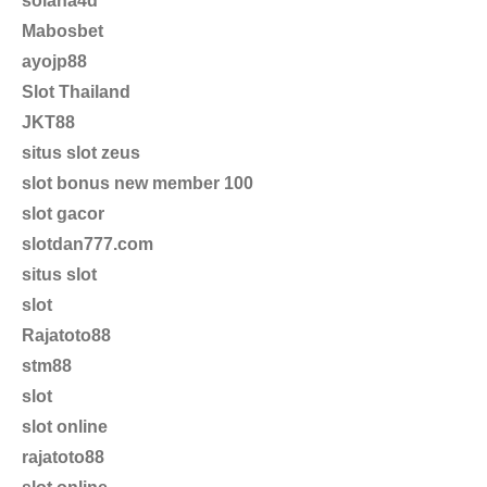
solana4d
Mabosbet
ayojp88
Slot Thailand
JKT88
situs slot zeus
slot bonus new member 100
slot gacor
slotdan777.com
situs slot
slot
Rajatoto88
stm88
slot
slot online
rajatoto88