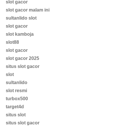
slot gacor
slot gacor malam ini
sultanlido slot
slot gacor
slot kamboja
slot88
slot gacor
slot gacor 2025
situs slot gacor
slot
sultanlido
slot resmi
turbox500
target4d
situs slot
situs slot gacor