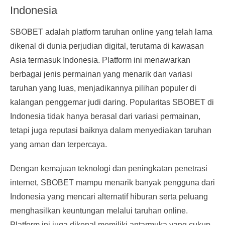
Indonesia
SBOBET adalah platform taruhan online yang telah lama
dikenal di dunia perjudian digital, terutama di kawasan
Asia termasuk Indonesia. Platform ini menawarkan
berbagai jenis permainan yang menarik dan variasi
taruhan yang luas, menjadikannya pilihan populer di
kalangan penggemar judi daring. Popularitas SBOBET di
Indonesia tidak hanya berasal dari variasi permainan,
tetapi juga reputasi baiknya dalam menyediakan taruhan
yang aman dan terpercaya.
Dengan kemajuan teknologi dan peningkatan penetrasi
internet, SBOBET mampu menarik banyak pengguna dari
Indonesia yang mencari alternatif hiburan serta peluang
menghasilkan keuntungan melalui taruhan online.
Platform ini juga dikenal memiliki antarmuka yang cukup