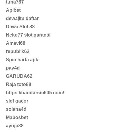
tuna787
Apibet
dewajitu daftar
Dewa Slot 88
Neko77 slot garansi
Amavi68
republik62
Spin harta apk
pay4d
GARUDA62
Raja toto88
https://bandarsm605.com/
slot gacor
solana4d
Mabosbet
ayojp88