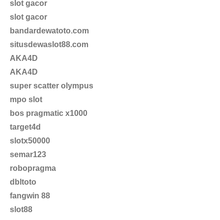
slot gacor
slot gacor
bandardewatoto.com
situsdewaslot88.com
AKA4D
AKA4D
super scatter olympus
mpo slot
bos pragmatic x1000
target4d
slotx50000
semar123
robopragma
dbltoto
fangwin 88
slot88