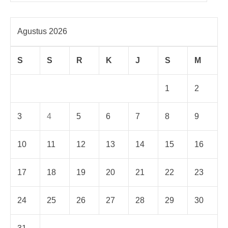
Agustus 2026
S
S
R
K
J
S
M
1
2
3
4
5
6
7
8
9
10
11
12
13
14
15
16
17
18
19
20
21
22
23
24
25
26
27
28
29
30