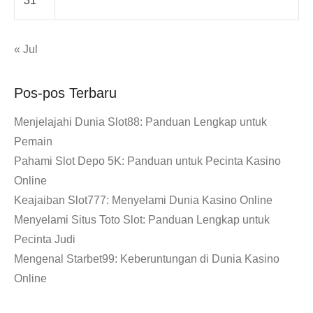
31
« Jul
Pos-pos Terbaru
Menjelajahi Dunia Slot88: Panduan Lengkap untuk
Pemain
Pahami Slot Depo 5K: Panduan untuk Pecinta Kasino
Online
Keajaiban Slot777: Menyelami Dunia Kasino Online
Menyelami Situs Toto Slot: Panduan Lengkap untuk
Pecinta Judi
Mengenal Starbet99: Keberuntungan di Dunia Kasino
Online