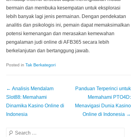
bermain dan membuka kesempatan untuk eksplorasi
lebih banyak lagi jenis permainan. Dengan pendekatan
analitis dan psikologis ini, pemain dapat memaksimalkan
potensi kemenangan dan merasakan kemewahan
pengalaman judi online di AFB365 secara lebih
berkelanjutan dan bertanggung jawab.
Posted in
Tak Berkategori
Post
←
Analisis Mendalam
Panduan Terperinci untuk
navigation
Slot88: Memahami
Memahami PTO4D:
Dinamika Kasino Online di
Menavigasi Dunia Kasino
Indonesia
Online di Indonesia
→
Search