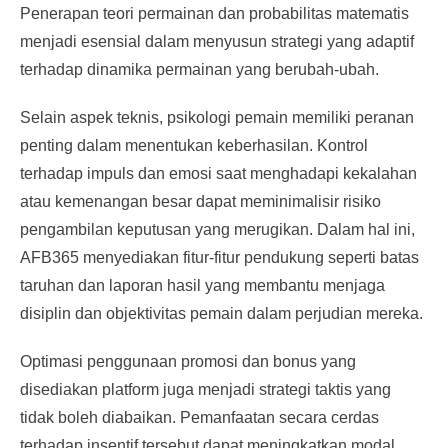
Penerapan teori permainan dan probabilitas matematis
menjadi esensial dalam menyusun strategi yang adaptif
terhadap dinamika permainan yang berubah-ubah.
Selain aspek teknis, psikologi pemain memiliki peranan
penting dalam menentukan keberhasilan. Kontrol
terhadap impuls dan emosi saat menghadapi kekalahan
atau kemenangan besar dapat meminimalisir risiko
pengambilan keputusan yang merugikan. Dalam hal ini,
AFB365 menyediakan fitur-fitur pendukung seperti batas
taruhan dan laporan hasil yang membantu menjaga
disiplin dan objektivitas pemain dalam perjudian mereka.
Optimasi penggunaan promosi dan bonus yang
disediakan platform juga menjadi strategi taktis yang
tidak boleh diabaikan. Pemanfaatan secara cerdas
terhadap insentif tersebut dapat meningkatkan modal