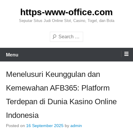
Skip
https-www-office.com
to
content
Seputar Situs Judi Online Slot, Casino, Togel, dan Bola
Search
Menu
Menelusuri Keunggulan dan
Kemewahan AFB365: Platform
Terdepan di Dunia Kasino Online
Indonesia
Posted on
16 September 2025
by
admin