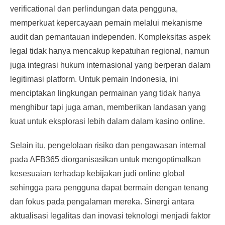
verificational dan perlindungan data pengguna,
memperkuat kepercayaan pemain melalui mekanisme
audit dan pemantauan independen. Kompleksitas aspek
legal tidak hanya mencakup kepatuhan regional, namun
juga integrasi hukum internasional yang berperan dalam
legitimasi platform. Untuk pemain Indonesia, ini
menciptakan lingkungan permainan yang tidak hanya
menghibur tapi juga aman, memberikan landasan yang
kuat untuk eksplorasi lebih dalam dalam kasino online.
Selain itu, pengelolaan risiko dan pengawasan internal
pada AFB365 diorganisasikan untuk mengoptimalkan
kesesuaian terhadap kebijakan judi online global
sehingga para pengguna dapat bermain dengan tenang
dan fokus pada pengalaman mereka. Sinergi antara
aktualisasi legalitas dan inovasi teknologi menjadi faktor