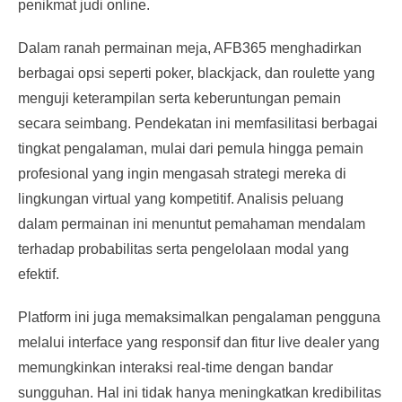
penikmat judi online.
Dalam ranah permainan meja, AFB365 menghadirkan
berbagai opsi seperti poker, blackjack, dan roulette yang
menguji keterampilan serta keberuntungan pemain
secara seimbang. Pendekatan ini memfasilitasi berbagai
tingkat pengalaman, mulai dari pemula hingga pemain
profesional yang ingin mengasah strategi mereka di
lingkungan virtual yang kompetitif. Analisis peluang
dalam permainan ini menuntut pemahaman mendalam
terhadap probabilitas serta pengelolaan modal yang
efektif.
Platform ini juga memaksimalkan pengalaman pengguna
melalui interface yang responsif dan fitur live dealer yang
memungkinkan interaksi real-time dengan bandar
sungguhan. Hal ini tidak hanya meningkatkan kredibilitas