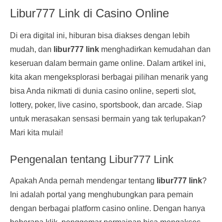
Libur777 Link di Casino Online
Di era digital ini, hiburan bisa diakses dengan lebih
mudah, dan
libur777 link
menghadirkan kemudahan dan
keseruan dalam bermain game online. Dalam artikel ini,
kita akan mengeksplorasi berbagai pilihan menarik yang
bisa Anda nikmati di dunia casino online, seperti slot,
lottery, poker, live casino, sportsbook, dan arcade. Siap
untuk merasakan sensasi bermain yang tak terlupakan?
Mari kita mulai!
Pengenalan tentang Libur777 Link
Apakah Anda pernah mendengar tentang
libur777 link
?
Ini adalah portal yang menghubungkan para pemain
dengan berbagai platform casino online. Dengan hanya