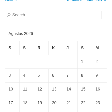
Search
Agustus 2026
S
S
R
K
J
S
M
1
2
3
4
5
6
7
8
9
10
11
12
13
14
15
16
17
18
19
20
21
22
23