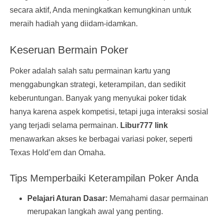
secara aktif, Anda meningkatkan kemungkinan untuk
meraih hadiah yang diidam-idamkan.
Keseruan Bermain Poker
Poker adalah salah satu permainan kartu yang
menggabungkan strategi, keterampilan, dan sedikit
keberuntungan. Banyak yang menyukai poker tidak
hanya karena aspek kompetisi, tetapi juga interaksi sosial
yang terjadi selama permainan.
Libur777 link
menawarkan akses ke berbagai variasi poker, seperti
Texas Hold’em dan Omaha.
Tips Memperbaiki Keterampilan Poker Anda
Pelajari Aturan Dasar:
Memahami dasar permainan
merupakan langkah awal yang penting.