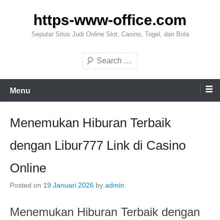
Skip
https-www-office.com
to
content
Seputar Situs Judi Online Slot, Casino, Togel, dan Bola
Search
Menu
Menemukan Hiburan Terbaik
dengan Libur777 Link di Casino
Online
Posted on
19 Januari 2026
by
admin
Menemukan Hiburan Terbaik dengan