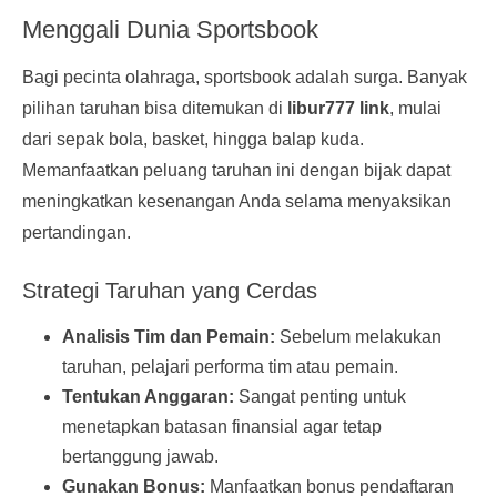
Menggali Dunia Sportsbook
Bagi pecinta olahraga, sportsbook adalah surga. Banyak
pilihan taruhan bisa ditemukan di
libur777 link
, mulai
dari sepak bola, basket, hingga balap kuda.
Memanfaatkan peluang taruhan ini dengan bijak dapat
meningkatkan kesenangan Anda selama menyaksikan
pertandingan.
Strategi Taruhan yang Cerdas
Analisis Tim dan Pemain:
Sebelum melakukan
taruhan, pelajari performa tim atau pemain.
Tentukan Anggaran:
Sangat penting untuk
menetapkan batasan finansial agar tetap
bertanggung jawab.
Gunakan Bonus:
Manfaatkan bonus pendaftaran