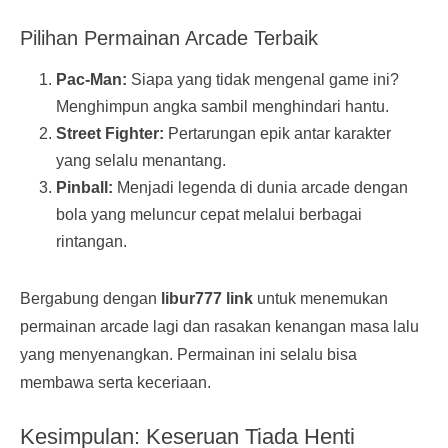
Pilihan Permainan Arcade Terbaik
Pac-Man:
Siapa yang tidak mengenal game ini?
Menghimpun angka sambil menghindari hantu.
Street Fighter:
Pertarungan epik antar karakter
yang selalu menantang.
Pinball:
Menjadi legenda di dunia arcade dengan
bola yang meluncur cepat melalui berbagai
rintangan.
Bergabung dengan
libur777 link
untuk menemukan
permainan arcade lagi dan rasakan kenangan masa lalu
yang menyenangkan. Permainan ini selalu bisa
membawa serta keceriaan.
Kesimpulan: Keseruan Tiada Henti