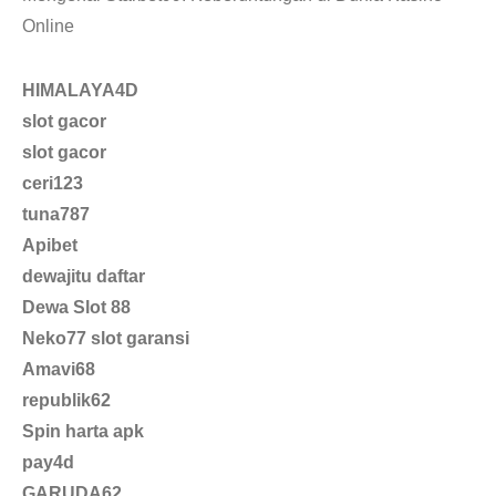
Online
HIMALAYA4D
slot gacor
slot gacor
ceri123
tuna787
Apibet
dewajitu daftar
Dewa Slot 88
Neko77 slot garansi
Amavi68
republik62
Spin harta apk
pay4d
GARUDA62