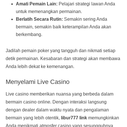
Amati Pemain Lain:
Pelajari strategi lawan Anda
untuk memenangkan permainan.
Berlatih Secara Rutin:
Semakin sering Anda
bermain, semakin baik keterampilan Anda akan
berkembang.
Jadilah pemain poker yang tangguh dan nikmati setiap
detik permainan. Kesabaran dan strategi akan membawa
Anda lebih dekat ke kemenangan.
Menyelami Live Casino
Live casino memberikan nuansa yang berbeda dalam
bermain casino online. Dengan interaksi langsung
dengan dealer dalam waktu nyata dan pengalaman
bermain yang lebih otentik,
libur777 link
memungkinkan
Anda menikmati atmosfer casino yang sesungguhnya