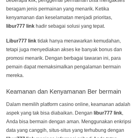
beberapa klik, penggemar permainan bisa mengakses
beragam jenis permainan yang menarik. Ketika
kenyamanan dan keselamatan menjadi prioritas,
libur777 link
hadir sebagai solusi yang tepat.
Libur777 link
tidak hanya menawarkan kemudahan,
tetapi juga menyediakan akses ke banyak bonus dan
promosi menarik. Dengan berbagai tawaran ini, para
pemain dapat memaksimalkan pengalaman bermain
mereka.
Keamanan dan Kenyamanan Ber bermain
Dalam memilih platform casino online, keamanan adalah
aspek yang tak bisa diabaikan. Dengan
libur777 link
,
Anda bisa bermain dengan aman. Menggunakan enkripsi
data yang canggih, situs-situs yang terhubung dengan