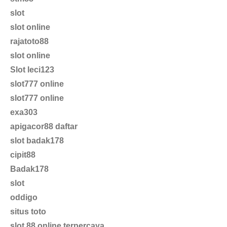
slot
slot online
rajatoto88
slot online
Slot leci123
slot777 online
slot777 online
exa303
apigacor88 daftar
slot badak178
cipit88
Badak178
slot
oddigo
situs toto
slot 88 online terpercaya