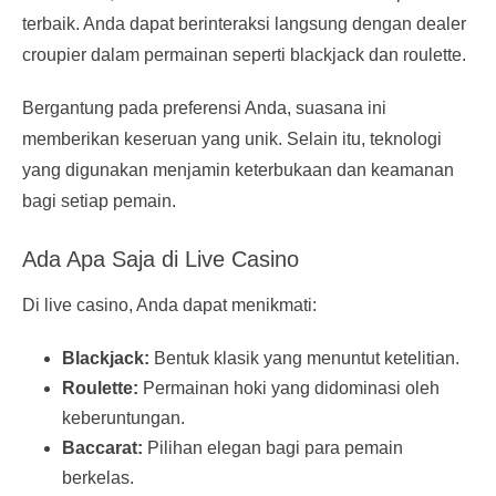
terbaik. Anda dapat berinteraksi langsung dengan dealer
croupier dalam permainan seperti blackjack dan roulette.
Bergantung pada preferensi Anda, suasana ini
memberikan keseruan yang unik. Selain itu, teknologi
yang digunakan menjamin keterbukaan dan keamanan
bagi setiap pemain.
Ada Apa Saja di Live Casino
Di live casino, Anda dapat menikmati:
Blackjack:
Bentuk klasik yang menuntut ketelitian.
Roulette:
Permainan hoki yang didominasi oleh
keberuntungan.
Baccarat:
Pilihan elegan bagi para pemain
berkelas.