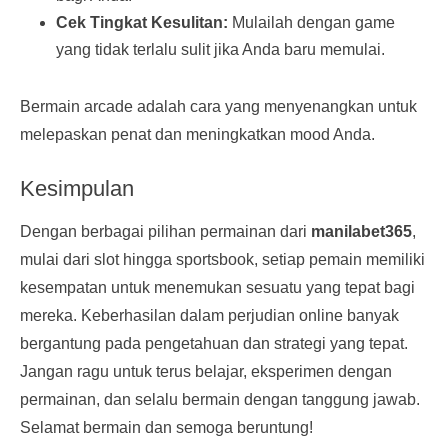
Cek Tingkat Kesulitan:
Mulailah dengan game
yang tidak terlalu sulit jika Anda baru memulai.
Bermain arcade adalah cara yang menyenangkan untuk
melepaskan penat dan meningkatkan mood Anda.
Kesimpulan
Dengan berbagai pilihan permainan dari
manilabet365
,
mulai dari slot hingga sportsbook, setiap pemain memiliki
kesempatan untuk menemukan sesuatu yang tepat bagi
mereka. Keberhasilan dalam perjudian online banyak
bergantung pada pengetahuan dan strategi yang tepat.
Jangan ragu untuk terus belajar, eksperimen dengan
permainan, dan selalu bermain dengan tanggung jawab.
Selamat bermain dan semoga beruntung!