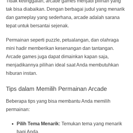
Tidak ketinggalan, arcade games menjadi pilihan yang
tak bisa diabaikan. Dengan berbagai judul yang menarik
dan gameplay yang sederhana, arcade adalah sarana
tepat untuk bersantai sejenak.
Permainan seperti puzzle, petualangan, dan olahraga
mini hadir memberikan kesenangan dan tantangan.
Arcade games juga dapat dimainkan kapan saja,
menjadikannya pilihan ideal saat Anda membutuhkan
hiburan instan.
Tips dalam Memilih Permainan Arcade
Beberapa tips yang bisa membantu Anda memilih
permainan:
Pilih Tema Menarik:
Temukan tema yang menarik
bagi Anda.