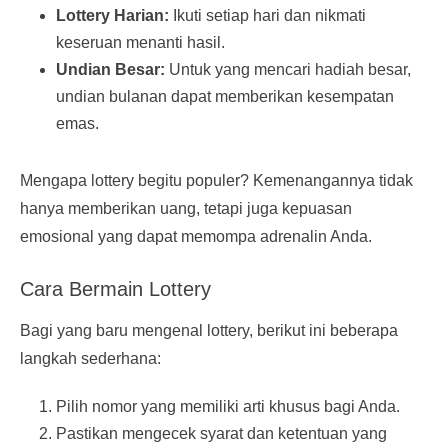
Lottery Harian:
Ikuti setiap hari dan nikmati
keseruan menanti hasil.
Undian Besar:
Untuk yang mencari hadiah besar,
undian bulanan dapat memberikan kesempatan
emas.
Mengapa lottery begitu populer? Kemenangannya tidak
hanya memberikan uang, tetapi juga kepuasan
emosional yang dapat memompa adrenalin Anda.
Cara Bermain Lottery
Bagi yang baru mengenal lottery, berikut ini beberapa
langkah sederhana:
Pilih nomor yang memiliki arti khusus bagi Anda.
Pastikan mengecek syarat dan ketentuan yang