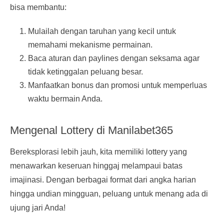
bisa membantu:
Mulailah dengan taruhan yang kecil untuk
memahami mekanisme permainan.
Baca aturan dan paylines dengan seksama agar
tidak ketinggalan peluang besar.
Manfaatkan bonus dan promosi untuk memperluas
waktu bermain Anda.
Mengenal Lottery di Manilabet365
Bereksplorasi lebih jauh, kita memiliki lottery yang
menawarkan keseruan hinggaj melampaui batas
imajinasi. Dengan berbagai format dari angka harian
hingga undian mingguan, peluang untuk menang ada di
ujung jari Anda!