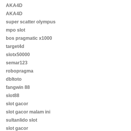
AKA4D
AKA4D
super scatter olympus
mpo slot
bos pragmatic x1000
target4d
slotx50000
semar123
robopragma
dbltoto
fangwin 88
slot88
slot gacor
slot gacor malam ini
sultanlido slot
slot gacor