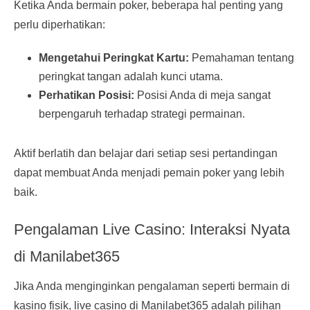
Ketika Anda bermain poker, beberapa hal penting yang
perlu diperhatikan:
Mengetahui Peringkat Kartu:
Pemahaman tentang
peringkat tangan adalah kunci utama.
Perhatikan Posisi:
Posisi Anda di meja sangat
berpengaruh terhadap strategi permainan.
Aktif berlatih dan belajar dari setiap sesi pertandingan
dapat membuat Anda menjadi pemain poker yang lebih
baik.
Pengalaman Live Casino: Interaksi Nyata
di Manilabet365
Jika Anda menginginkan pengalaman seperti bermain di
kasino fisik, live casino di Manilabet365 adalah pilihan