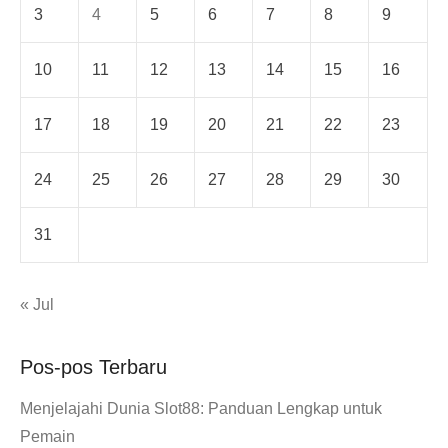
3
4
5
6
7
8
9
10
11
12
13
14
15
16
17
18
19
20
21
22
23
24
25
26
27
28
29
30
31
« Jul
Pos-pos Terbaru
Menjelajahi Dunia Slot88: Panduan Lengkap untuk
Pemain