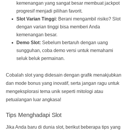
kemenangan yang sangat besar membuat jackpot
progresif menjadi pilihan favorit.
Slot Varian Tinggi:
Berani mengambil risiko? Slot
dengan varian tinggi bisa memberi Anda
kemenangan besar.
Demo Slot:
Sebelum bertaruh dengan uang
sungguhan, coba demo versi untuk memahami
seluk beluk permainan.
Cobalah slot yang didesain dengan grafik menakjubkan
dan mode bonus yang inovatif, serta jangan ragu untuk
mengeksplorasi tema unik seperti mitologi atau
petualangan luar angkasa!
Tips Menghadapi Slot
Jika Anda baru di dunia slot, berikut beberapa tips yang