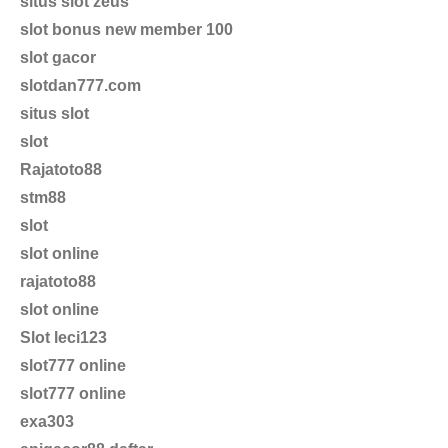
situs slot zeus
slot bonus new member 100
slot gacor
slotdan777.com
situs slot
slot
Rajatoto88
stm88
slot
slot online
rajatoto88
slot online
Slot leci123
slot777 online
slot777 online
exa303