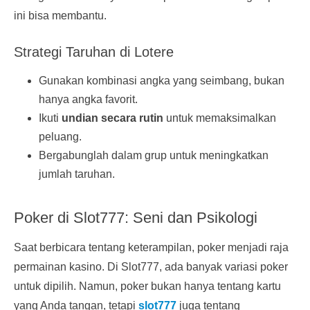
ini bisa membantu.
Strategi Taruhan di Lotere
Gunakan kombinasi angka yang seimbang, bukan
hanya angka favorit.
Ikuti
undian secara rutin
untuk memaksimalkan
peluang.
Bergabunglah dalam grup untuk meningkatkan
jumlah taruhan.
Poker di Slot777: Seni dan Psikologi
Saat berbicara tentang keterampilan, poker menjadi raja
permainan kasino. Di Slot777, ada banyak variasi poker
untuk dipilih. Namun, poker bukan hanya tentang kartu
yang Anda tangan, tetapi
slot777
juga tentang