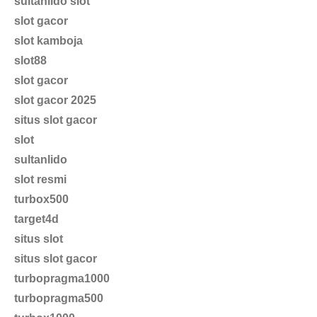
sultanlido slot
slot gacor
slot kamboja
slot88
slot gacor
slot gacor 2025
situs slot gacor
slot
sultanlido
slot resmi
turbox500
target4d
situs slot
situs slot gacor
turbopragma1000
turbopragma500