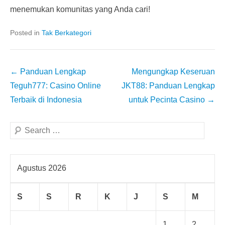
menemukan komunitas yang Anda cari!
Posted in
Tak Berkategori
Post
←
Panduan Lengkap
Mengungkap Keseruan
navigation
Teguh777: Casino Online
JKT88: Panduan Lengkap
Terbaik di Indonesia
untuk Pecinta Casino
→
Search
Agustus 2026
S
S
R
K
J
S
M
1
2