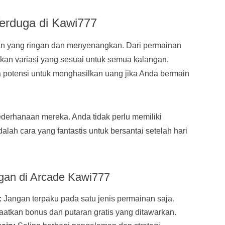
erduga di Kawi777
 yang ringan dan menyenangkan. Dari permainan
an variasi yang sesuai untuk semua kalangan.
a potensi untuk menghasilkan uang jika Anda bermain
derhanaan mereka. Anda tidak perlu memiliki
alah cara yang fantastis untuk bersantai setelah hari
an di Arcade Kawi777
:
Jangan terpaku pada satu jenis permainan saja.
atkan bonus dan putaran gratis yang ditawarkan.