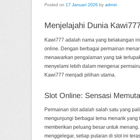
Posted on
17 Januari 2026
by
admin
Menjelajahi Dunia Kawi777:
Kawi777 adalah nama yang belakangan ini 
online. Dengan berbagai permainan menarik s
menawarkan pengalaman yang tak terlupakan
menyelami lebih dalam mengenai permaina
Kawi777 menjadi pilihan utama.
Slot Online: Sensasi Memut
Permainan slot adalah salah satu yang pali
mengunjungi berbagai tema menarik yang t
memberikan peluang besar untuk menang.
menggelegar, setiap putaran di slot ini ter