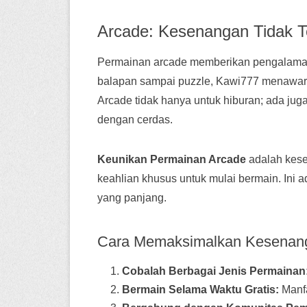
Arcade: Kesenangan Tidak T
Permainan arcade memberikan pengalaman
balapan sampai puzzle, Kawi777 menawark
Arcade tidak hanya untuk hiburan; ada jug
dengan cerdas.
Keunikan Permainan Arcade
adalah kese
keahlian khusus untuk mulai bermain. Ini ad
yang panjang.
Cara Memaksimalkan Kesenang
Cobalah Berbagai Jenis Permainan
Bermain Selama Waktu Gratis:
Manfa