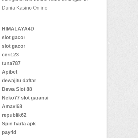
Dunia Kasino Online
HIMALAYA4D
slot gacor
slot gacor
ceri123
tuna787
Apibet
dewajitu daftar
Dewa Slot 88
Neko77 slot garansi
Amavi68
republik62
Spin harta apk
pay4d