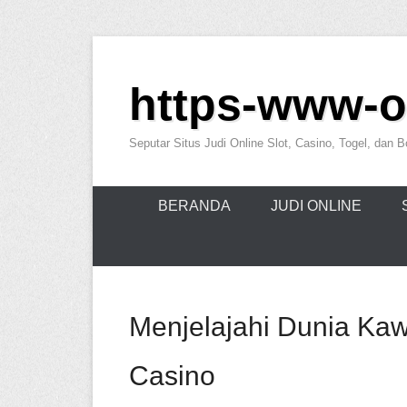
Skip
to
https-www-o
content
Seputar Situs Judi Online Slot, Casino, Togel, dan B
BERANDA
JUDI ONLINE
Menjelajahi Dunia Kawi
Casino