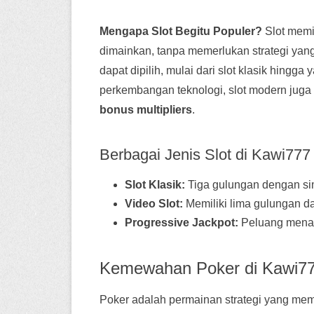
Mengapa Slot Begitu Populer?
Slot memil
dimainkan, tanpa memerlukan strategi yang 
dapat dipilih, mulai dari slot klasik hingg
perkembangan teknologi, slot modern juga mem
bonus multipliers
.
Berbagai Jenis Slot di Kawi777
Slot Klasik:
Tiga gulungan dengan sim
Video Slot:
Memiliki lima gulungan d
Progressive Jackpot:
Peluang menan
Kemewahan Poker di Kawi7
Poker adalah permainan strategi yang mem