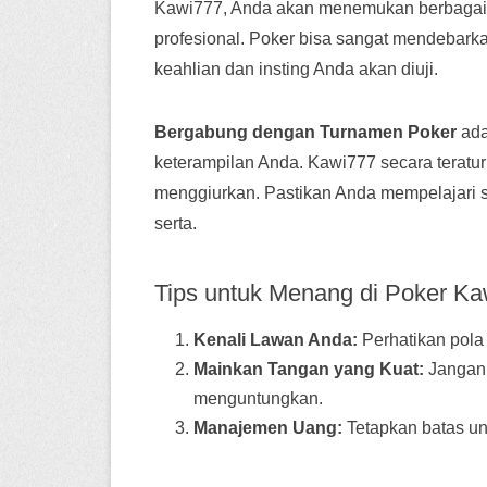
Kawi777, Anda akan menemukan berbagai 
profesional. Poker bisa sangat mendebarkan
keahlian dan insting Anda akan diuji.
Bergabung dengan Turnamen Poker
ada
keterampilan Anda. Kawi777 secara terat
menggiurkan. Pastikan Anda mempelajari 
serta.
Tips untuk Menang di Poker K
Kenali Lawan Anda:
Perhatikan pola
Mainkan Tangan yang Kuat:
Jangan 
menguntungkan.
Manajemen Uang:
Tetapkan batas un