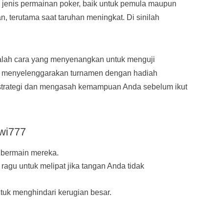
jenis permainan poker, baik untuk pemula maupun
, terutama saat taruhan meningkat. Di sinilah
lah cara yang menyenangkan untuk menguji
ur menyelenggarakan turnamen dengan hadiah
strategi dan mengasah kemampuan Anda sebelum ikut
awi777
 bermain mereka.
ragu untuk melipat jika tangan Anda tidak
tuk menghindari kerugian besar.