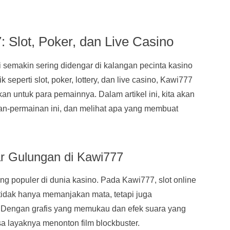
 Slot, Poker, dan Live Casino
semakin sering didengar di kalangan pecinta kasino
eperti slot, poker, lottery, dan live casino, Kawi777
 untuk para pemainnya. Dalam artikel ini, kita akan
n-permainan ini, dan melihat apa yang membuat
ar Gulungan di Kawi777
ng populer di dunia kasino. Pada Kawi777, slot online
idak hanya memanjakan mata, tetapi juga
 Dengan grafis yang memukau dan efek suara yang
asa layaknya menonton film blockbuster.