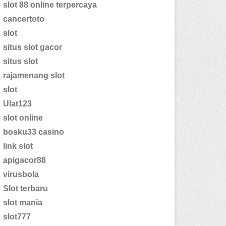
slot 88 online terpercaya
cancertoto
slot
situs slot gacor
situs slot
rajamenang slot
slot
Ulat123
slot online
bosku33 casino
link slot
apigacor88
virusbola
Slot terbaru
slot mania
slot777