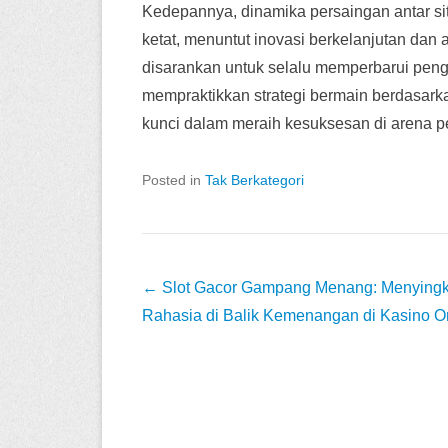
Kedepannya, dinamika persaingan antar situ
ketat, menuntut inovasi berkelanjutan dan 
disarankan untuk selalu memperbarui peng
mempraktikkan strategi bermain berdasarka
kunci dalam meraih kesuksesan di arena per
Posted in
Tak Berkategori
Post
←
Slot Gacor Gampang Menang: Menying
navigation
Rahasia di Balik Kemenangan di Kasino O