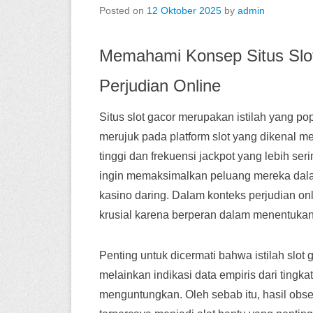
Posted on
12 Oktober 2025
by
admin
Memahami Konsep Situs Slo
Perjudian Online
Situs slot gacor merupakan istilah yang pop
merujuk pada platform slot yang dikenal 
tinggi dan frekuensi jackpot yang lebih se
ingin memaksimalkan peluang mereka dal
kasino daring. Dalam konteks perjudian o
krusial karena berperan dalam menentukan s
Penting untuk dicermati bahwa istilah slo
melainkan indikasi data empiris dari tingka
menguntungkan. Oleh sebab itu, hasil observ