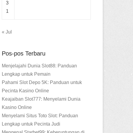
3
1
« Jul
Pos-pos Terbaru
Menjelajahi Dunia Slot88: Panduan
Lengkap untuk Pemain
Pahami Slot Depo 5K: Panduan untuk
Pecinta Kasino Online
Keajaiban Slot777: Menyelami Dunia
Kasino Online
Menyelami Situs Toto Slot: Panduan
Lengkap untuk Pecinta Judi
Mengenal Starbet99: Keberuntungan di