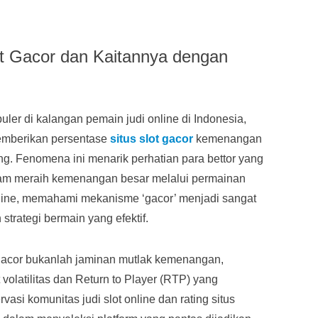
t Gacor dan Kaitannya dengan
uler di kalangan pemain judi online di Indonesia,
memberikan persentase
situs slot gacor
kemenangan
ring. Fenomena ini menarik perhatian para bettor yang
am meraih kemenangan besar melalui permainan
nline, memahami mekanisme ‘gacor’ menjadi sangat
trategi bermain yang efektif.
t gacor bukanlah jaminan mutlak kemenangan,
t volatilitas dan Return to Player (RTP) yang
asi komunitas judi slot online dan rating situs