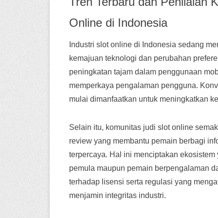
Tren Terbaru dan Penilaian K
Online di Indonesia
Industri slot online di Indonesia sedang m
kemajuan teknologi dan perubahan prefere
peningkatan tajam dalam penggunaan mobil
memperkaya pengalaman pengguna. Konver
mulai dimanfaatkan untuk meningkatkan ke
Selain itu, komunitas judi slot online sema
review yang membantu pemain berbagi inf
terpercaya. Hal ini menciptakan ekosistem
pemula maupun pemain berpengalaman dala
terhadap lisensi serta regulasi yang menga
menjamin integritas industri.