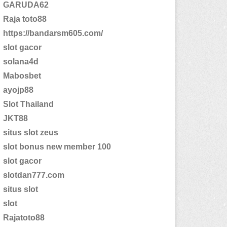
GARUDA62
Raja toto88
https://bandarsm605.com/
slot gacor
solana4d
Mabosbet
ayojp88
Slot Thailand
JKT88
situs slot zeus
slot bonus new member 100
slot gacor
slotdan777.com
situs slot
slot
Rajatoto88