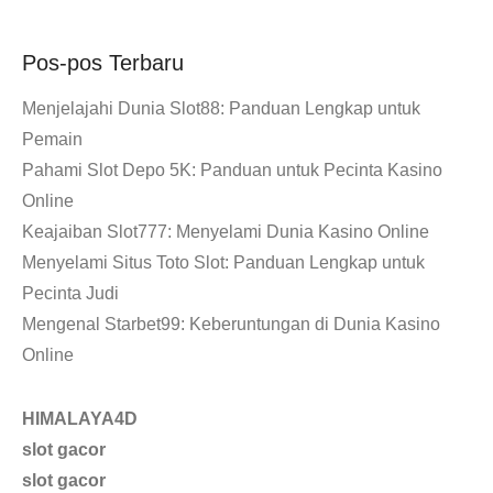
Pos-pos Terbaru
Menjelajahi Dunia Slot88: Panduan Lengkap untuk
Pemain
Pahami Slot Depo 5K: Panduan untuk Pecinta Kasino
Online
Keajaiban Slot777: Menyelami Dunia Kasino Online
Menyelami Situs Toto Slot: Panduan Lengkap untuk
Pecinta Judi
Mengenal Starbet99: Keberuntungan di Dunia Kasino
Online
HIMALAYA4D
slot gacor
slot gacor