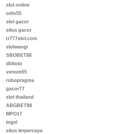
slot online
odin55
slot gacor
situs gacor
rr777slot.com
slotwangi
SBOBET88
dbltoto
venom55
robopragma
gacor77
slot thailand
ABGBET88
MPO17
togel
situs terpercaya