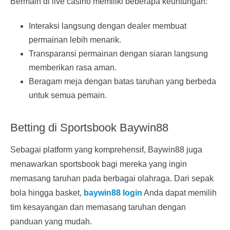
Bermain di live casino memiliki beberapa keuntungan:
Interaksi langsung dengan dealer membuat
permainan lebih menarik.
Transparansi permainan dengan siaran langsung
memberikan rasa aman.
Beragam meja dengan batas taruhan yang berbeda
untuk semua pemain.
Betting di Sportsbook Baywin88
Sebagai platform yang komprehensif, Baywin88 juga
menawarkan sportsbook bagi mereka yang ingin
memasang taruhan pada berbagai olahraga. Dari sepak
bola hingga basket,
baywin88 login
Anda dapat memilih
tim kesayangan dan memasang taruhan dengan
panduan yang mudah.