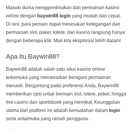
Masuki dunia menggembirakan dari permainan kasino
online dengan
baywin88 login
yang mudah dan cepat.
Di sini, para pemain dapat merasakan ketegangan dari
permainan slot, poker, lotere, dan kasino langsung hanya
dengan beberapa klik. Mari kita eksplorasi lebih dalam!
Apa Itu Baywin88?
Baywin88 adalah salah satu situs kasino online
terkemuka yang menawarkan beragam permainan
menarik. Bergantung pada preferensi Anda, Baywin88
memberikan opsi untuk bermain slot, lotere, poker, hingga
live casino dan sportsbook yang memikat. Keunggulan
utama dari platform ini adalah kemudahan dalam
login
serta antarmuka yang ramah pengguna.