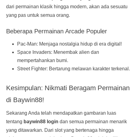
dari permainan klasik hingga modern, akan ada sesuatu
yang pas untuk semua orang.
Beberapa Permainan Arcade Populer
Pac-Man: Menjaga nostalgia hidup di era digital!
Space Invaders: Menembak alien dan
mempertahankan bumi.
Street Fighter: Bertarung melawan karakter terkenal.
Kesimpulan: Nikmati Beragam Permainan
di Baywin88!
Sekarang Anda telah mendapatkan gambaran luas
tentang
baywin88 login
dan semua permainan menarik
yang ditawarkan. Dari slot yang bertenaga hingga