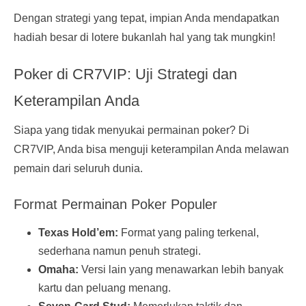
Dengan strategi yang tepat, impian Anda mendapatkan
hadiah besar di lotere bukanlah hal yang tak mungkin!
Poker di CR7VIP: Uji Strategi dan
Keterampilan Anda
Siapa yang tidak menyukai permainan poker? Di
CR7VIP, Anda bisa menguji keterampilan Anda melawan
pemain dari seluruh dunia.
Format Permainan Poker Populer
Texas Hold’em:
Format yang paling terkenal,
sederhana namun penuh strategi.
Omaha:
Versi lain yang menawarkan lebih banyak
kartu dan peluang menang.