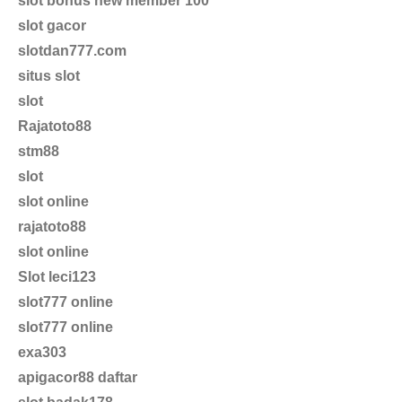
slot bonus new member 100
slot gacor
slotdan777.com
situs slot
slot
Rajatoto88
stm88
slot
slot online
rajatoto88
slot online
Slot leci123
slot777 online
slot777 online
exa303
apigacor88 daftar