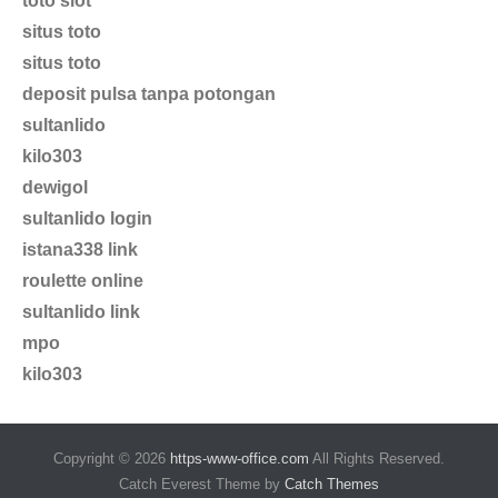
toto slot
situs toto
situs toto
deposit pulsa tanpa potongan
sultanlido
kilo303
dewigol
sultanlido login
istana338 link
roulette online
sultanlido link
mpo
kilo303
Copyright © 2026
https-www-office.com
All Rights Reserved.
Catch Everest Theme by
Catch Themes