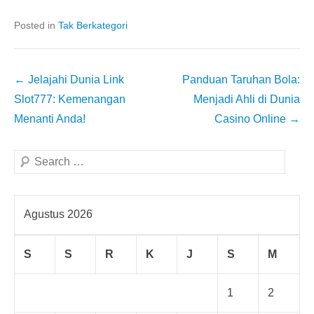
Posted in
Tak Berkategori
Post
←
Jelajahi Dunia Link
Panduan Taruhan Bola:
navigation
Slot777: Kemenangan
Menjadi Ahli di Dunia
Menanti Anda!
Casino Online
→
Search
Agustus 2026
S
S
R
K
J
S
M
1
2