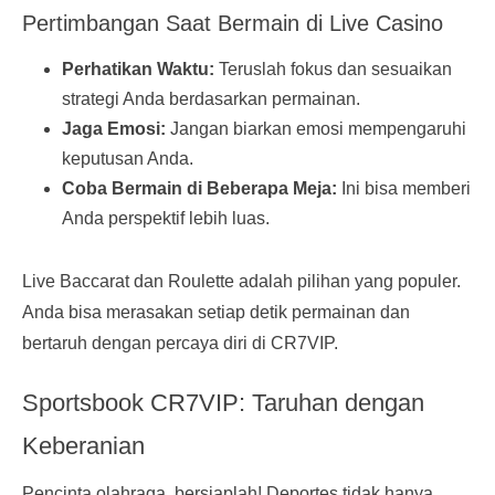
Pertimbangan Saat Bermain di Live Casino
Perhatikan Waktu:
Teruslah fokus dan sesuaikan
strategi Anda berdasarkan permainan.
Jaga Emosi:
Jangan biarkan emosi mempengaruhi
keputusan Anda.
Coba Bermain di Beberapa Meja:
Ini bisa memberi
Anda perspektif lebih luas.
Live Baccarat dan Roulette adalah pilihan yang populer.
Anda bisa merasakan setiap detik permainan dan
bertaruh dengan percaya diri di CR7VIP.
Sportsbook CR7VIP: Taruhan dengan
Keberanian
Pencinta olahraga, bersiaplah! Deportes tidak hanya