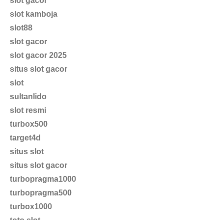
slot gacor
slot kamboja
slot88
slot gacor
slot gacor 2025
situs slot gacor
slot
sultanlido
slot resmi
turbox500
target4d
situs slot
situs slot gacor
turbopragma1000
turbopragma500
turbox1000