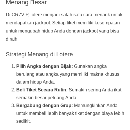
Menang Besar
Di CR7VIP, lotere menjadi salah satu cara menarik untuk
mendapatkan jackpot. Setiap tiket memiliki kesempatan
untuk mengubah hidup Anda dengan jackpot yang bisa
diraih.
Strategi Menang di Lotere
Pilih Angka dengan Bijak:
Gunakan angka
berulang atau angka yang memiliki makna khusus
dalam hidup Anda.
Beli Tiket Secara Rutin:
Semakin sering Anda ikut,
semakin besar peluang Anda.
Bergabung dengan Grup:
Memungkinkan Anda
untuk membeli lebih banyak tiket dengan biaya lebih
sedikit.