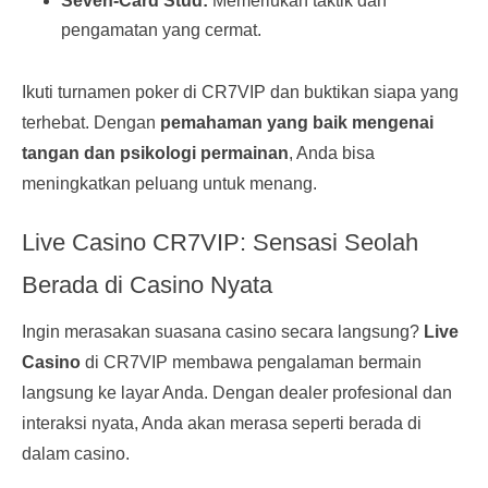
Seven-Card Stud:
Memerlukan taktik dan
pengamatan yang cermat.
Ikuti turnamen poker di CR7VIP dan buktikan siapa yang
terhebat. Dengan
pemahaman yang baik mengenai
tangan dan psikologi permainan
, Anda bisa
meningkatkan peluang untuk menang.
Live Casino CR7VIP: Sensasi Seolah
Berada di Casino Nyata
Ingin merasakan suasana casino secara langsung?
Live
Casino
di CR7VIP membawa pengalaman bermain
langsung ke layar Anda. Dengan dealer profesional dan
interaksi nyata, Anda akan merasa seperti berada di
dalam casino.