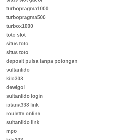
turbopragma1000
turbopragma500
turbox1000
toto slot
situs toto
situs toto
deposit pulsa tanpa potongan
sultanlido
kilo303
dewigol
sultanlido login
istana338 link
roulette online
sultanlido link
mpo
kilo303