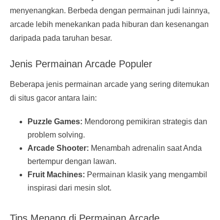
menyenangkan. Berbeda dengan permainan judi lainnya,
arcade lebih menekankan pada hiburan dan kesenangan
daripada pada taruhan besar.
Jenis Permainan Arcade Populer
Beberapa jenis permainan arcade yang sering ditemukan
di situs gacor antara lain:
Puzzle Games:
Mendorong pemikiran strategis dan
problem solving.
Arcade Shooter:
Menambah adrenalin saat Anda
bertempur dengan lawan.
Fruit Machines:
Permainan klasik yang mengambil
inspirasi dari mesin slot.
Tips Menang di Permainan Arcade