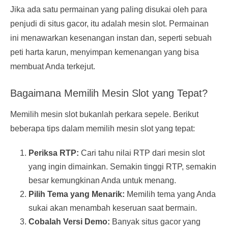
Jika ada satu permainan yang paling disukai oleh para
penjudi di situs gacor, itu adalah mesin slot. Permainan
ini menawarkan kesenangan instan dan, seperti sebuah
peti harta karun, menyimpan kemenangan yang bisa
membuat Anda terkejut.
Bagaimana Memilih Mesin Slot yang Tepat?
Memilih mesin slot bukanlah perkara sepele. Berikut
beberapa tips dalam memilih mesin slot yang tepat:
Periksa RTP:
Cari tahu nilai RTP dari mesin slot
yang ingin dimainkan. Semakin tinggi RTP, semakin
besar kemungkinan Anda untuk menang.
Pilih Tema yang Menarik:
Memilih tema yang Anda
sukai akan menambah keseruan saat bermain.
Cobalah Versi Demo:
Banyak situs gacor yang