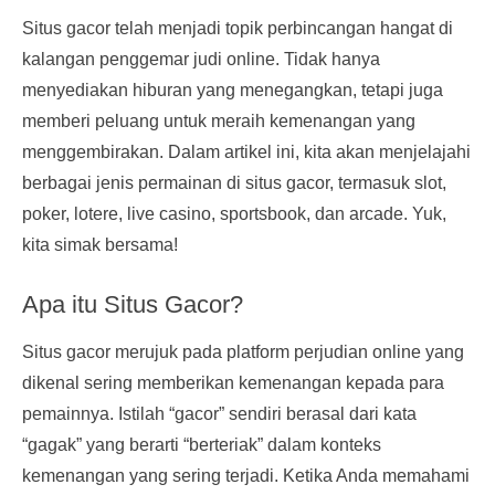
Situs gacor telah menjadi topik perbincangan hangat di
kalangan penggemar judi online. Tidak hanya
menyediakan hiburan yang menegangkan, tetapi juga
memberi peluang untuk meraih kemenangan yang
menggembirakan. Dalam artikel ini, kita akan menjelajahi
berbagai jenis permainan di situs gacor, termasuk slot,
poker, lotere, live casino, sportsbook, dan arcade. Yuk,
kita simak bersama!
Apa itu Situs Gacor?
Situs gacor merujuk pada platform perjudian online yang
dikenal sering memberikan kemenangan kepada para
pemainnya. Istilah “gacor” sendiri berasal dari kata
“gagak” yang berarti “berteriak” dalam konteks
kemenangan yang sering terjadi. Ketika Anda memahami