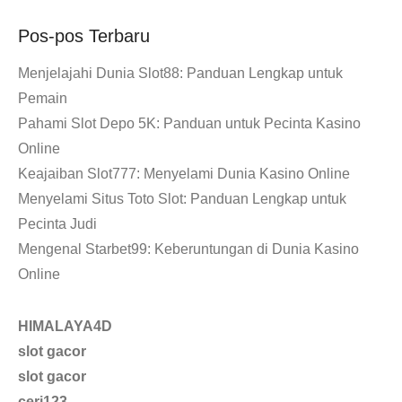
Pos-pos Terbaru
Menjelajahi Dunia Slot88: Panduan Lengkap untuk
Pemain
Pahami Slot Depo 5K: Panduan untuk Pecinta Kasino
Online
Keajaiban Slot777: Menyelami Dunia Kasino Online
Menyelami Situs Toto Slot: Panduan Lengkap untuk
Pecinta Judi
Mengenal Starbet99: Keberuntungan di Dunia Kasino
Online
HIMALAYA4D
slot gacor
slot gacor
ceri123