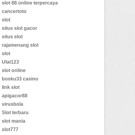
slot 88 online terpercaya
cancertoto
slot
situs slot gacor
situs slot
rajamenang slot
slot
Ulat123
slot online
bosku33 casino
link slot
apigacor88
virusbola
Slot terbaru
slot mania
slot777