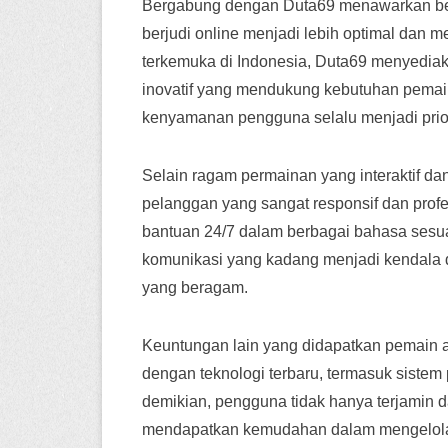
Bergabung dengan Duta69 menawarkan b
berjudi online menjadi lebih optimal dan 
terkemuka di Indonesia, Duta69 menyediakan
inovatif yang mendukung kebutuhan pemai
kenyamanan pengguna selalu menjadi prior
Selain ragam permainan yang interaktif d
pelanggan yang sangat responsif dan prof
bantuan 24/7 dalam berbagai bahasa sesu
komunikasi yang kadang menjadi kendala da
yang beragam.
Keuntungan lain yang didapatkan pemain a
dengan teknologi terbaru, termasuk siste
demikian, pengguna tidak hanya terjamin da
mendapatkan kemudahan dalam mengelola a