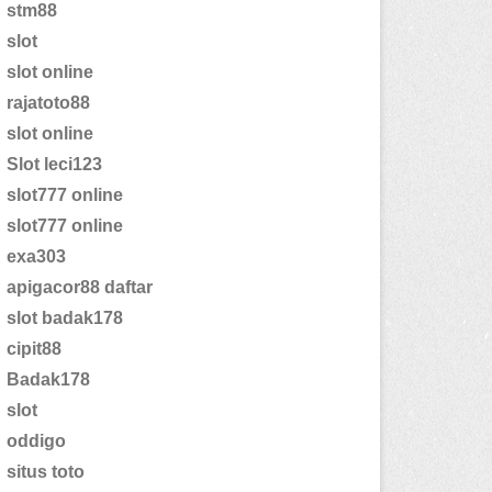
stm88
slot
slot online
rajatoto88
slot online
Slot leci123
slot777 online
slot777 online
exa303
apigacor88 daftar
slot badak178
cipit88
Badak178
slot
oddigo
situs toto