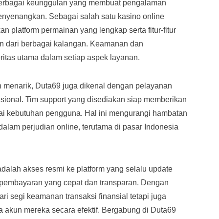
erbagai keunggulan yang membuat pengalaman
menyenangkan. Sebagai salah satu kasino online
 platform permainan yang lengkap serta fitur-fitur
n dari berbagai kalangan. Keamanan dan
itas utama dalam setiap aspek layanan.
an menarik, Duta69 juga dikenal dengan pelayanan
esional. Tim support yang disediakan siap memberikan
ai kebutuhan pengguna. Hal ini mengurangi hambatan
lam perjudian online, terutama di pasar Indonesia
dalah akses resmi ke platform yang selalu update
m pembayaran yang cepat dan transparan. Dengan
ri segi keamanan transaksi finansial tetapi juga
kun mereka secara efektif. Bergabung di Duta69