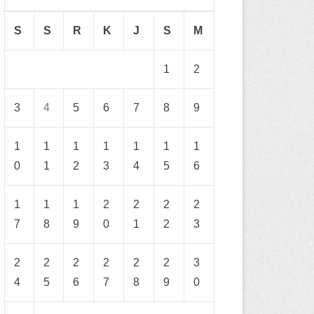
S
S
R
K
J
S
M
1
2
3
4
5
6
7
8
9
1
1
1
1
1
1
1
0
1
2
3
4
5
6
1
1
1
2
2
2
2
7
8
9
0
1
2
3
2
2
2
2
2
2
3
4
5
6
7
8
9
0