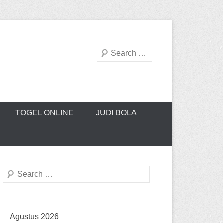
Search
TOGEL ONLINE
JUDI BOLA
Search
Agustus 2026