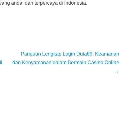
yang andal dan terpercaya di Indonesia.
Panduan Lengkap Login Duta69: Keamanan
i
dan Kenyamanan dalam Bermain Casino Online
→