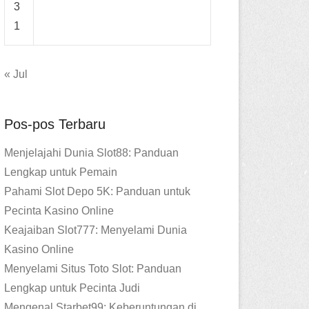
3
1
« Jul
Pos-pos Terbaru
Menjelajahi Dunia Slot88: Panduan
Lengkap untuk Pemain
Pahami Slot Depo 5K: Panduan untuk
Pecinta Kasino Online
Keajaiban Slot777: Menyelami Dunia
Kasino Online
Menyelami Situs Toto Slot: Panduan
Lengkap untuk Pecinta Judi
Mengenal Starbet99: Keberuntungan di