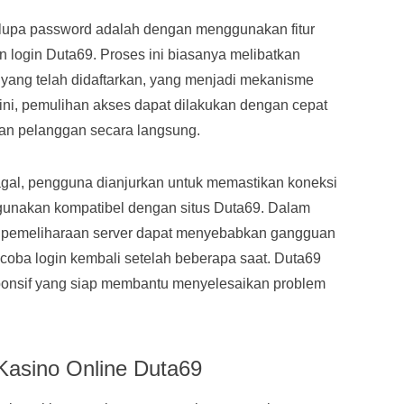
h lupa password adalah dengan menggunakan fitur
 login Duta69. Proses ini biasanya melibatkan
n yang telah didaftarkan, yang menjadi mekanisme
i, pemulihan akses dapat dilakukan dengan cepat
an pelanggan secara langsung.
 gagal, pengguna dianjurkan untuk memastikan koneksi
digunakan kompatibel dengan situs Duta69. Dalam
u pemeliharaan server dapat menyebabkan gangguan
oba login kembali setelah beberapa saat. Duta69
ponsif yang siap membantu menyelesaikan problem
Kasino Online Duta69