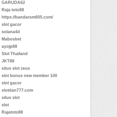
GARUDA62
Raja toto88
https://bandarsm605.com/
slot gacor
solana4d
Mabosbet
ayojp88
Slot Thailand
JKT88
situs slot zeus
slot bonus new member 100
slot gacor
slotdan777.com
situs slot
slot
Rajatoto88