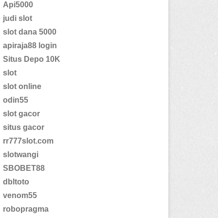
Api5000
judi slot
slot dana 5000
apiraja88 login
Situs Depo 10K
slot
slot online
odin55
slot gacor
situs gacor
rr777slot.com
slotwangi
SBOBET88
dbltoto
venom55
robopragma