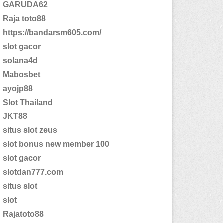
GARUDA62
Raja toto88
https://bandarsm605.com/
slot gacor
solana4d
Mabosbet
ayojp88
Slot Thailand
JKT88
situs slot zeus
slot bonus new member 100
slot gacor
slotdan777.com
situs slot
slot
Rajatoto88