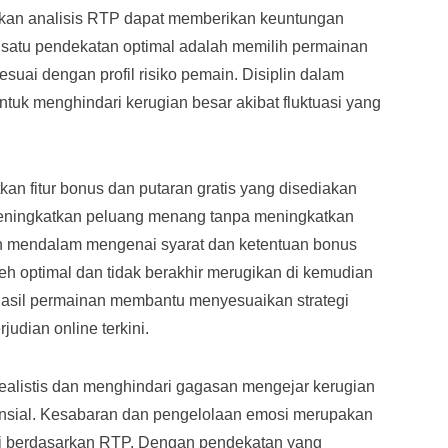
rkan analisis RTP dapat memberikan keuntungan
h satu pendekatan optimal adalah memilih permainan
esuai dengan profil risiko pemain. Disiplin dalam
tuk menghindari kerugian besar akibat fluktuasi yang
tkan fitur bonus dan putaran gratis yang disediakan
meningkatkan peluang menang tanpa meningkatkan
an mendalam mengenai syarat dan ketentuan bonus
leh optimal dan tidak berakhir merugikan di kemudian
p hasil permainan membantu menyesuaikan strategi
judian online terkini.
realistis dan menghindari gagasan mengejar kerugian
nansial. Kesabaran dan pengelolaan emosi merupakan
gi berdasarkan RTP. Dengan pendekatan yang