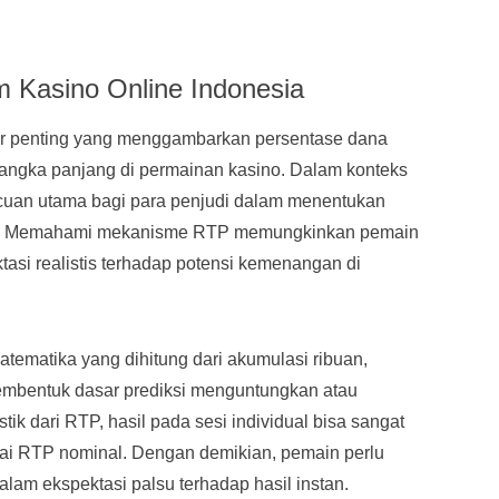
 Kasino Online Indonesia
tor penting yang menggambarkan persentase dana
angka panjang di permainan kasino. Dalam konteks
acuan utama bagi para penjudi dalam menentukan
an. Memahami mekanisme RTP memungkinkan pemain
asi realistis terhadap potensi kemenangan di
atematika yang dihitung dari akumulasi ribuan,
embentuk dasar prediksi menguntungkan atau
istik dari RTP, hasil pada sesi individual bisa sangat
nilai RTP nominal. Dengan demikian, pemain perlu
alam ekspektasi palsu terhadap hasil instan.