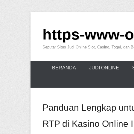
Skip
to
https-www-o
content
Seputar Situs Judi Online Slot, Casino, Togel, dan B
BERANDA
JUDI ONLINE
Panduan Lengkap un
RTP di Kasino Online 