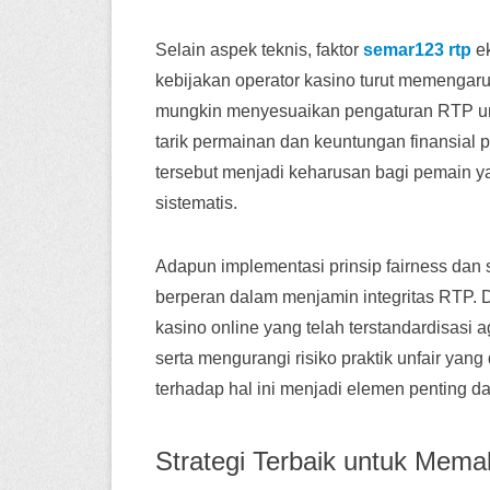
Selain aspek teknis, faktor
semar123 rtp
ek
kebijakan operator kasino turut memengar
mungkin menyesuaikan pengaturan RTP u
tarik permainan dan keuntungan finansial
tersebut menjadi keharusan bagi pemain y
sistematis.
Adapun implementasi prinsip fairness dan 
berperan dalam menjamin integritas RTP. D
kasino online yang telah terstandardisasi
serta mengurangi risiko praktik unfair yan
terhadap hal ini menjadi elemen penting d
Strategi Terbaik untuk Mema