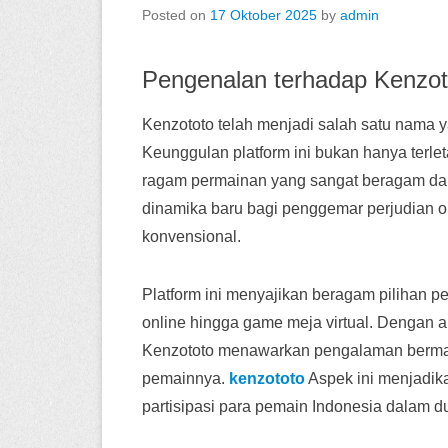
Posted on
17 Oktober 2025
by
admin
Pengenalan terhadap Kenzoto
Kenzototo telah menjadi salah satu nama y
Keunggulan platform ini bukan hanya terl
ragam permainan yang sangat beragam da
dinamika baru bagi penggemar perjudian onl
konvensional.
Platform ini menyajikan beragam pilihan p
online hingga game meja virtual. Dengan a
Kenzototo menawarkan pengalaman berma
pemainnya.
kenzototo
Aspek ini menjadik
partisipasi para pemain Indonesia dalam du