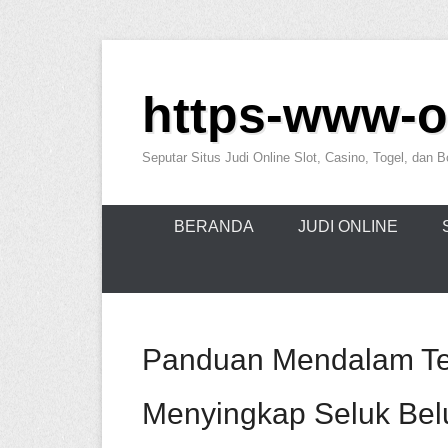
Skip
to
https-www-o
content
Seputar Situs Judi Online Slot, Casino, Togel, dan B
BERANDA
JUDI ONLINE
Panduan Mendalam Te
Menyingkap Seluk Bel