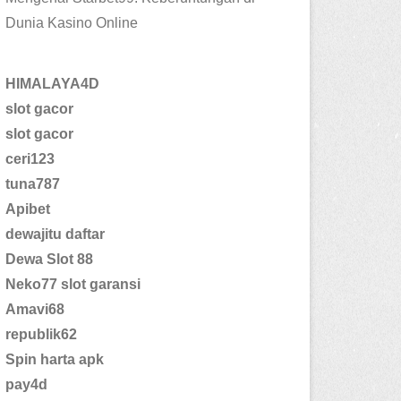
Dunia Kasino Online
HIMALAYA4D
slot gacor
slot gacor
ceri123
tuna787
Apibet
dewajitu daftar
Dewa Slot 88
Neko77 slot garansi
Amavi68
republik62
Spin harta apk
pay4d