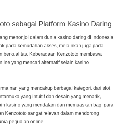
to sebagai Platform Kasino Daring
ang menonjol dalam dunia kasino daring di Indonesia.
etak pada kemudahan akses, melainkan juga pada
n berkualitas. Keberadaan Kenzototo membawa
ine yang mencari alternatif selain kasino
ermainan yang mencakup berbagai kategori, dari slot
ntarmuka yang intuitif dan desain yang menarik,
in kasino yang mendalam dan memuaskan bagi para
an Kenzototo sangat relevan dalam mendorong
nia perjudian online.