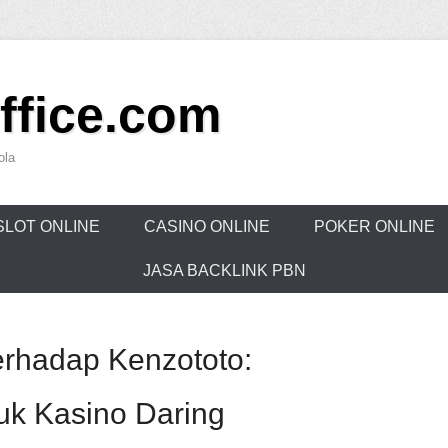
ffice.com
ola
SLOT ONLINE
CASINO ONLINE
POKER ONLINE
JASA BACKLINK PBN
rhadap Kenzototo:
uk Kasino Daring