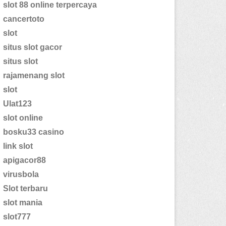
slot 88 online terpercaya
cancertoto
slot
situs slot gacor
situs slot
rajamenang slot
slot
Ulat123
slot online
bosku33 casino
link slot
apigacor88
virusbola
Slot terbaru
slot mania
slot777