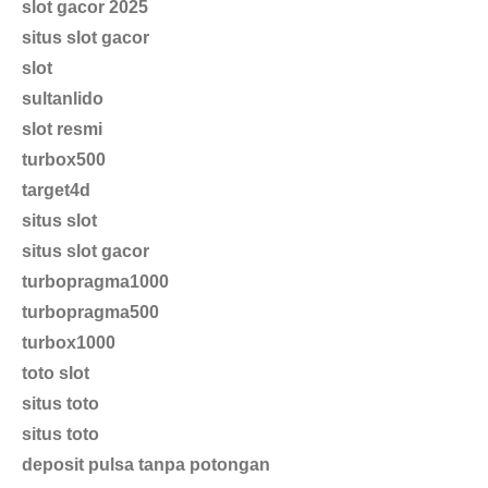
slot gacor 2025
situs slot gacor
slot
sultanlido
slot resmi
turbox500
target4d
situs slot
situs slot gacor
turbopragma1000
turbopragma500
turbox1000
toto slot
situs toto
situs toto
deposit pulsa tanpa potongan