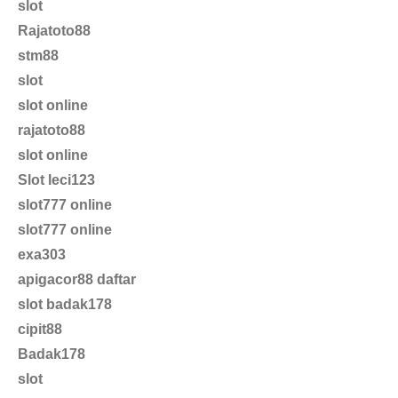
slot
Rajatoto88
stm88
slot
slot online
rajatoto88
slot online
Slot leci123
slot777 online
slot777 online
exa303
apigacor88 daftar
slot badak178
cipit88
Badak178
slot