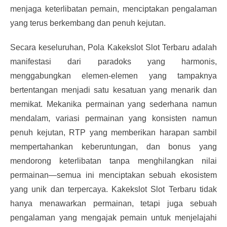
menjaga keterlibatan pemain, menciptakan pengalaman
yang terus berkembang dan penuh kejutan.
Secara keseluruhan, Pola Kakekslot Slot Terbaru adalah
manifestasi dari paradoks yang harmonis,
menggabungkan elemen-elemen yang tampaknya
bertentangan menjadi satu kesatuan yang menarik dan
memikat. Mekanika permainan yang sederhana namun
mendalam, variasi permainan yang konsisten namun
penuh kejutan, RTP yang memberikan harapan sambil
mempertahankan keberuntungan, dan bonus yang
mendorong keterlibatan tanpa menghilangkan nilai
permainan—semua ini menciptakan sebuah ekosistem
yang unik dan terpercaya. Kakekslot Slot Terbaru tidak
hanya menawarkan permainan, tetapi juga sebuah
pengalaman yang mengajak pemain untuk menjelajahi