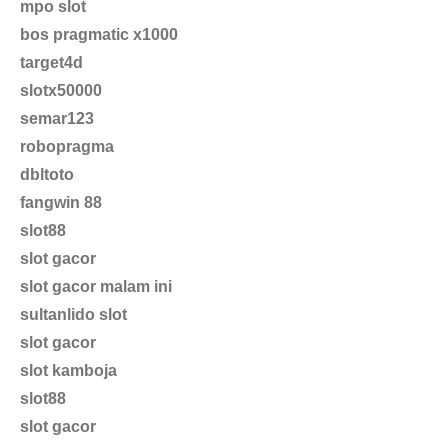
mpo slot
bos pragmatic x1000
target4d
slotx50000
semar123
robopragma
dbltoto
fangwin 88
slot88
slot gacor
slot gacor malam ini
sultanlido slot
slot gacor
slot kamboja
slot88
slot gacor