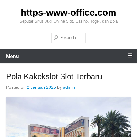
Skip
https-www-office.com
to
content
Seputar Situs Judi Online Slot, Casino, Togel, dan Bola
Search
Menu
Pola Kakekslot Slot Terbaru
Posted on
2 Januari 2025
by
admin