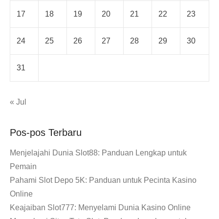
17
18
19
20
21
22
23
24
25
26
27
28
29
30
31
« Jul
Pos-pos Terbaru
Menjelajahi Dunia Slot88: Panduan Lengkap untuk
Pemain
Pahami Slot Depo 5K: Panduan untuk Pecinta Kasino
Online
Keajaiban Slot777: Menyelami Dunia Kasino Online