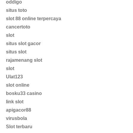
oddigo
situs toto
slot 88 online terpercaya
cancertoto
slot
situs slot gacor
situs slot
rajamenang slot
slot
Ulat123
slot online
bosku33 casino
link slot
apigacor88
virusbola
Slot terbaru