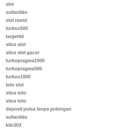
slot
sultanlido
slot resmi
turbox500
target4d
situs slot
situs slot gacor
turbopragma1000
turbopragma500
turbox1000
toto slot
situs toto
situs toto
deposit pulsa tanpa potongan
sultanlido
kilo303