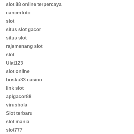
slot 88 online terpercaya
cancertoto
slot
situs slot gacor
situs slot
rajamenang slot
slot
Ulat123
slot online
bosku33 casino
link slot
apigacor88
virusbola
Slot terbaru
slot mania
slot777