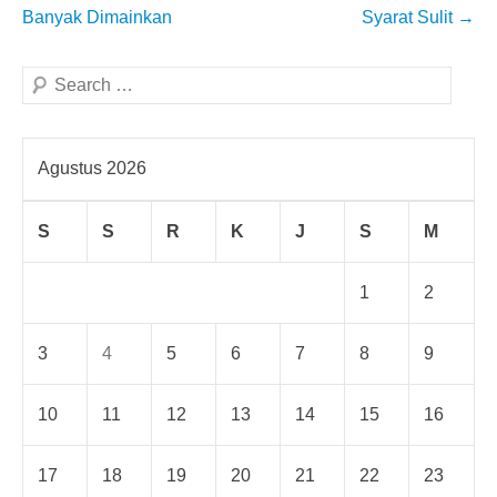
navigation
Banyak Dimainkan
Syarat Sulit
→
Search
Agustus 2026
S
S
R
K
J
S
M
1
2
3
4
5
6
7
8
9
10
11
12
13
14
15
16
17
18
19
20
21
22
23