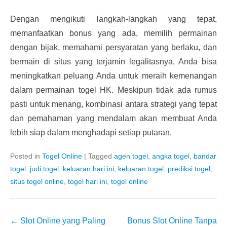
Dengan mengikuti langkah-langkah yang tepat,
memanfaatkan bonus yang ada, memilih permainan
dengan bijak, memahami persyaratan yang berlaku, dan
bermain di situs yang terjamin legalitasnya, Anda bisa
meningkatkan peluang Anda untuk meraih kemenangan
dalam permainan togel HK. Meskipun tidak ada rumus
pasti untuk menang, kombinasi antara strategi yang tepat
dan pemahaman yang mendalam akan membuat Anda
lebih siap dalam menghadapi setiap putaran.
Posted in
Togel Online
|
Tagged
agen togel
,
angka togel
,
bandar
togel
,
judi togel
,
keluaran hari ini
,
keluaran togel
,
prediksi togel
,
situs togel online
,
togel hari ini
,
togel online
Post
←
Slot Online yang Paling
Bonus Slot Online Tanpa