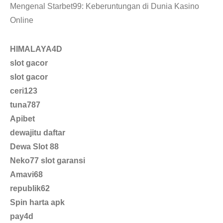
Mengenal Starbet99: Keberuntungan di Dunia Kasino
Online
HIMALAYA4D
slot gacor
slot gacor
ceri123
tuna787
Apibet
dewajitu daftar
Dewa Slot 88
Neko77 slot garansi
Amavi68
republik62
Spin harta apk
pay4d