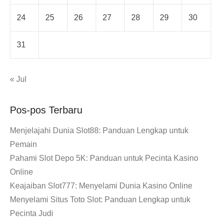
24
25
26
27
28
29
30
31
« Jul
Pos-pos Terbaru
Menjelajahi Dunia Slot88: Panduan Lengkap untuk
Pemain
Pahami Slot Depo 5K: Panduan untuk Pecinta Kasino
Online
Keajaiban Slot777: Menyelami Dunia Kasino Online
Menyelami Situs Toto Slot: Panduan Lengkap untuk
Pecinta Judi