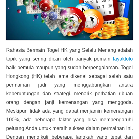
Rahasia Bermain Togel HK yang Selalu Menang adalah
topik yang sering dicari oleh banyak pemain
layaktoto
baik pemula maupun yang sudah berpengalaman. Togel
Hongkong (HK) telah lama dikenal sebagai salah satu
permainan judi yang menggabungkan antara
keberuntungan dan strategi, menarik perhatian ribuan
orang dengan janji kemenangan yang menggoda.
Meskipun tidak ada yang dapat menjamin kemenangan
100%, ada beberapa faktor yang bisa mempengaruhi
peluang Anda untuk meraih sukses dalam permainan ini.
Dengan mengikuti beberapa langkah yang tepat dan