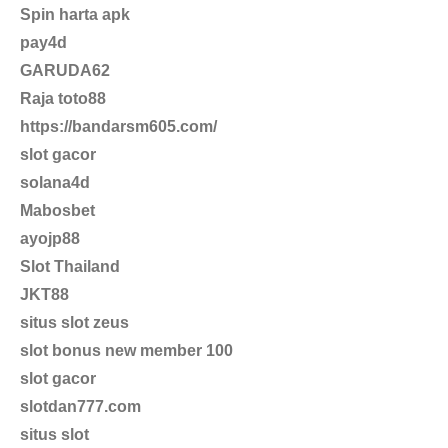
Spin harta apk
pay4d
GARUDA62
Raja toto88
https://bandarsm605.com/
slot gacor
solana4d
Mabosbet
ayojp88
Slot Thailand
JKT88
situs slot zeus
slot bonus new member 100
slot gacor
slotdan777.com
situs slot