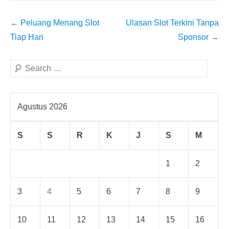
Post
←
Peluang Menang Slot
Ulasan Slot Terkini Tanpa
navigation
Tiap Hari
Sponsor
→
Search
Agustus 2026
S
S
R
K
J
S
M
1
2
3
4
5
6
7
8
9
10
11
12
13
14
15
16