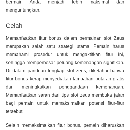
bermain Anda menjadi lebih maksimal dan
menguntungkan.
Celah
Memanfaatkan fitur bonus dalam permainan slot Zeus
merupakan salah satu strategi utama. Pemain harus
memahami prosedur untuk mengaktifkan fitur ini,
sehingga memperbesar peluang kemenangan signifikan.
Di dalam panduan lengkap slot zeus, diketahui bahwa
fitur bonus kerap menyediakan tambahan putaran gratis
dan meningkatkan penggandaan kemenangan.
Memanfaatkan saran dari tips slot zeus membuka jalan
bagi pemain untuk memaksimalkan potensi fitur-fitur
tersebut.
Selain memaksimalkan fitur bonus, pemain diharuskan