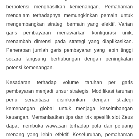
berpotensi menghasilkan kemenangan. Pemahaman
mendalam terhadapnya memungkinkan pemain untuk
mengembangkan strategi bermain yang efektif. Varian
garis pembayaran menawarkan konfigurasi unik,
menambah dimensi pada strategi yang diaplikasikan.
Penerapan jumlah garis pembayaran yang lebih tinggi
secara langsung berhubungan dengan peningkatan
potensi kemenangan.
Kesadaran terhadap volume taruhan per garis
pembayaran menjadi unsur strategis. Modifikasi taruhan
perlu senantiasa disinkronkan dengan strategi
kemenangan global untuk menjaga keseimbangan
keuangan. Memanfaatkan tips dan trik spesifik slot Zeus
dapat membuka wawasan terhadap pola dan peluang
menang yang lebih efektif. Keseluruhan, pemahaman