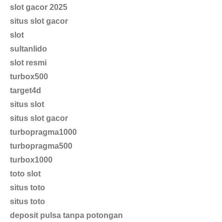
slot gacor 2025
situs slot gacor
slot
sultanlido
slot resmi
turbox500
target4d
situs slot
situs slot gacor
turbopragma1000
turbopragma500
turbox1000
toto slot
situs toto
situs toto
deposit pulsa tanpa potongan