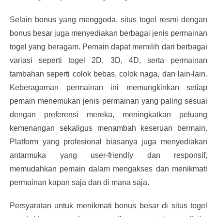
Selain bonus yang menggoda, situs togel resmi dengan
bonus besar juga menyediakan berbagai jenis permainan
togel yang beragam. Pemain dapat memilih dari berbagai
variasi seperti togel 2D, 3D, 4D, serta permainan
tambahan seperti colok bebas, colok naga, dan lain-lain.
Keberagaman permainan ini memungkinkan setiap
pemain menemukan jenis permainan yang paling sesuai
dengan preferensi mereka, meningkatkan peluang
kemenangan sekaligus menambah keseruan bermain.
Platform yang profesional biasanya juga menyediakan
antarmuka yang user-friendly dan responsif,
memudahkan pemain dalam mengakses dan menikmati
permainan kapan saja dan di mana saja.
Persyaratan untuk menikmati bonus besar di situs togel