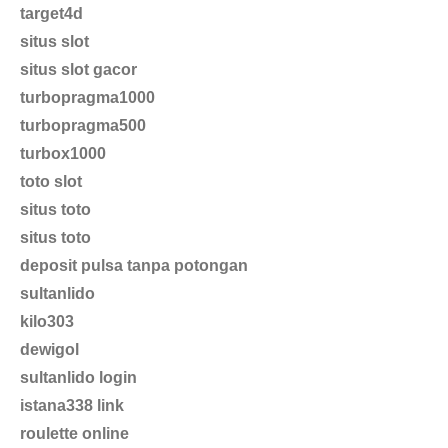
target4d
situs slot
situs slot gacor
turbopragma1000
turbopragma500
turbox1000
toto slot
situs toto
situs toto
deposit pulsa tanpa potongan
sultanlido
kilo303
dewigol
sultanlido login
istana338 link
roulette online