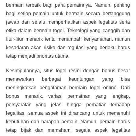
bermain terbaik bagi para pemainnya. Namun, penting
bagi setiap pemain untuk bermain secara bertanggung
jawab dan selalu memperhatikan aspek legalitas serta
etika dalam bermain togel. Teknologi yang canggih dan
fitur-fitur menarik tentu menambah kenyamanan, namun
kesadaran akan risiko dan regulasi yang berlaku harus
tetap menjadi prioritas utama.
Kesimpulannya, situs togel resmi dengan bonus besar
menawarkan berbagai keuntungan yang bisa
meningkatkan pengalaman bermain togel online. Dari
bonus menarik, variasi permainan yang lengkap,
persyaratan yang jelas, hingga perhatian terhadap
legalitas, semua aspek ini dirancang untuk memenuhi
kebutuhan dan harapan pemain. Namun, pemain harus
tetap bijak dan memahami segala aspek legalitas