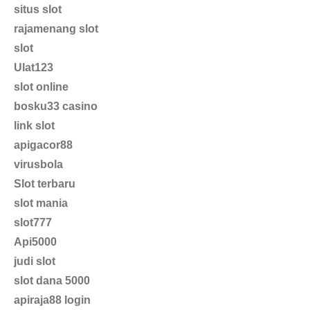
situs slot
rajamenang slot
slot
Ulat123
slot online
bosku33 casino
link slot
apigacor88
virusbola
Slot terbaru
slot mania
slot777
Api5000
judi slot
slot dana 5000
apiraja88 login