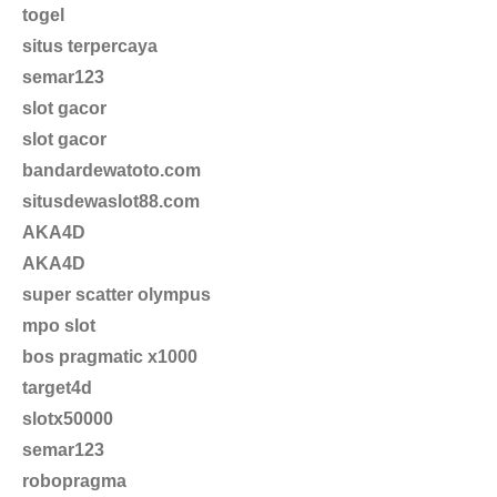
togel
situs terpercaya
semar123
slot gacor
slot gacor
bandardewatoto.com
situsdewaslot88.com
AKA4D
AKA4D
super scatter olympus
mpo slot
bos pragmatic x1000
target4d
slotx50000
semar123
robopragma