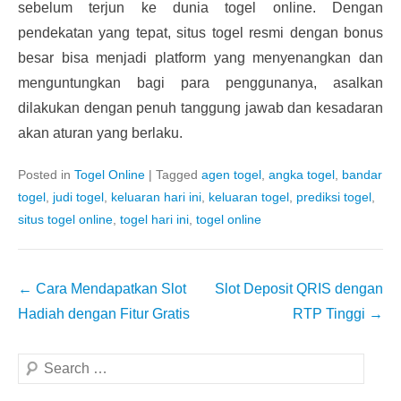
sebelum terjun ke dunia togel online. Dengan
pendekatan yang tepat, situs togel resmi dengan bonus
besar bisa menjadi platform yang menyenangkan dan
menguntungkan bagi para penggunanya, asalkan
dilakukan dengan penuh tanggung jawab dan kesadaran
akan aturan yang berlaku.
Posted in
Togel Online
|
Tagged
agen togel
,
angka togel
,
bandar
togel
,
judi togel
,
keluaran hari ini
,
keluaran togel
,
prediksi togel
,
situs togel online
,
togel hari ini
,
togel online
Post
←
Cara Mendapatkan Slot
Slot Deposit QRIS dengan
navigation
Hadiah dengan Fitur Gratis
RTP Tinggi
→
Search