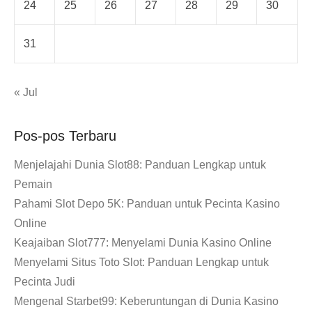
24
25
26
27
28
29
30
31
« Jul
Pos-pos Terbaru
Menjelajahi Dunia Slot88: Panduan Lengkap untuk
Pemain
Pahami Slot Depo 5K: Panduan untuk Pecinta Kasino
Online
Keajaiban Slot777: Menyelami Dunia Kasino Online
Menyelami Situs Toto Slot: Panduan Lengkap untuk
Pecinta Judi
Mengenal Starbet99: Keberuntungan di Dunia Kasino