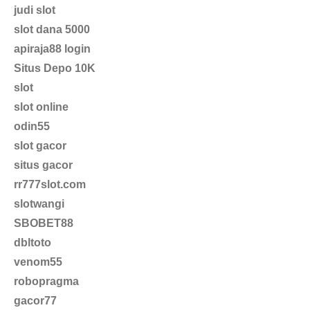
judi slot
slot dana 5000
apiraja88 login
Situs Depo 10K
slot
slot online
odin55
slot gacor
situs gacor
rr777slot.com
slotwangi
SBOBET88
dbltoto
venom55
robopragma
gacor77