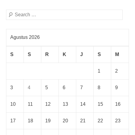
Search
Agustus 2026
S
S
R
K
J
S
M
1
2
3
4
5
6
7
8
9
10
11
12
13
14
15
16
17
18
19
20
21
22
23