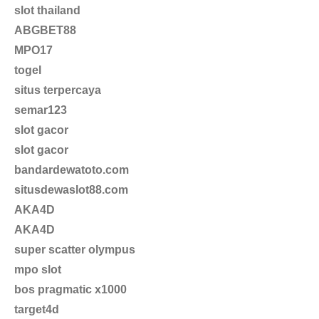
slot thailand
ABGBET88
MPO17
togel
situs terpercaya
semar123
slot gacor
slot gacor
bandardewatoto.com
situsdewaslot88.com
AKA4D
AKA4D
super scatter olympus
mpo slot
bos pragmatic x1000
target4d