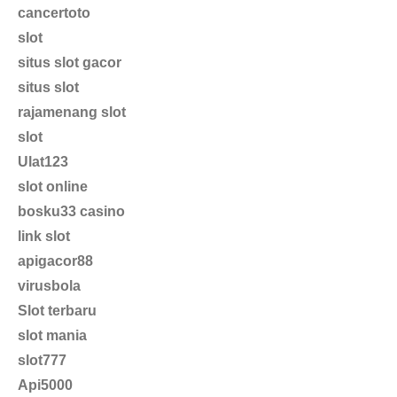
cancertoto
slot
situs slot gacor
situs slot
rajamenang slot
slot
Ulat123
slot online
bosku33 casino
link slot
apigacor88
virusbola
Slot terbaru
slot mania
slot777
Api5000