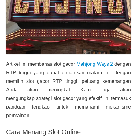
Artikel ini membahas slot gacor
Mahjong Ways 2
dengan
RTP tinggi yang dapat dimainkan malam ini. Dengan
memilih slot gacor RTP tinggi, peluang kemenangan
Anda akan meningkat. Kami juga akan
mengungkap strategi slot gacor yang efektif. Ini termasuk
panduan lengkap untuk memahami mekanisme
permainan.
Cara Menang Slot Online