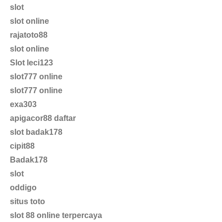
slot
slot online
rajatoto88
slot online
Slot leci123
slot777 online
slot777 online
exa303
apigacor88 daftar
slot badak178
cipit88
Badak178
slot
oddigo
situs toto
slot 88 online terpercaya