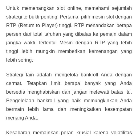
Untuk memenangkan slot online, memahami sejumlah
strategi terbukti penting. Pertama, pilih mesin slot dengan
RTP (Return to Player) tinggi. RTP menandakan berapa
persen dari total taruhan yang dibalas ke pemain dalam
jangka waktu tertentu. Mesin dengan RTP yang lebih
tinggi lebih mungkin memberikan kemenangan yang
lebih sering.
Strategi lain adalah mengelola bankroll Anda dengan
cermat. Tetapkan limit berapa banyak yang Anda
bersedia menghabiskan dan jangan melewati batas itu.
Pengelolaan bankroll yang baik memungkinkan Anda
bermain lebih lama dan meningkatkan kesempatan
menang Anda.
Kesabaran memainkan peran krusial karena volatilitas