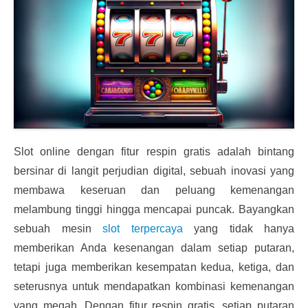
Slot online dengan fitur respin gratis adalah bintang
bersinar di langit perjudian digital, sebuah inovasi yang
membawa keseruan dan peluang kemenangan
melambung tinggi hingga mencapai puncak. Bayangkan
sebuah mesin
slot terpercaya
yang tidak hanya
memberikan Anda kesenangan dalam setiap putaran,
tetapi juga memberikan kesempatan kedua, ketiga, dan
seterusnya untuk mendapatkan kombinasi kemenangan
yang megah. Dengan fitur respin gratis, setiap putaran