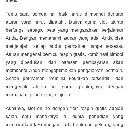
mata.
Tentu saja, semua hal baik harus diimbangi dengan
aturan yang harus dipatuhi. Dalam dunia slot, aturan
berfungsi sebagai peta yang mengarahkan perjalanan
Anda. Dengan memahami aturan yang ada, Anda bisa
menjelajahi setiap sudut permainan tanpa tersesat.
Aturan mengenai pemicu respin gratis, kombinasi simbol
yang diperlukan, dan batasan pembayaran akan
membantu Anda mengoptimalkan pengalaman bermain.
Setiap permainan memiliki keunikan tersendiri, dan
mengenali aturan ini sama pentingnya dengan
memahami jalan menuju tujuan.
Akhirnya, slot online dengan fitur respin gratis adalah
salah satu mahakarya di dunia perjudian yang
menawarkan kesenangan tiada henti dan peluang yang