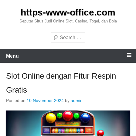
Skip
https-www-office.com
to
content
Seputar Situs Judi Online Slot, Casino, Togel, dan Bola
Search
Menu
Slot Online dengan Fitur Respin
Gratis
Posted on
10 November 2024
by
admin