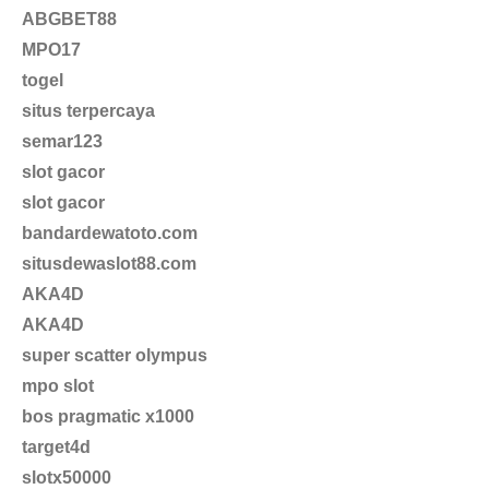
ABGBET88
MPO17
togel
situs terpercaya
semar123
slot gacor
slot gacor
bandardewatoto.com
situsdewaslot88.com
AKA4D
AKA4D
super scatter olympus
mpo slot
bos pragmatic x1000
target4d
slotx50000