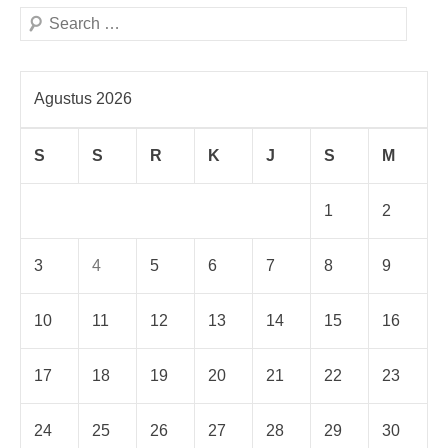
Search
Agustus 2026
S
S
R
K
J
S
M
1
2
3
4
5
6
7
8
9
10
11
12
13
14
15
16
17
18
19
20
21
22
23
24
25
26
27
28
29
30