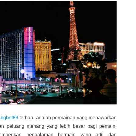
bgbet88
terbaru adalah permainan yang menawarkan
kan peluang menang yang lebih besar bagi pemain.
 memberikan pengalaman bermain yang adil dan