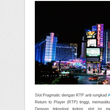
Slot Pragmatic dengan RTP anti rungkad
A
Return to Player (RTP) tinggi, memasti
Dengan teknologi terkini, slot ini