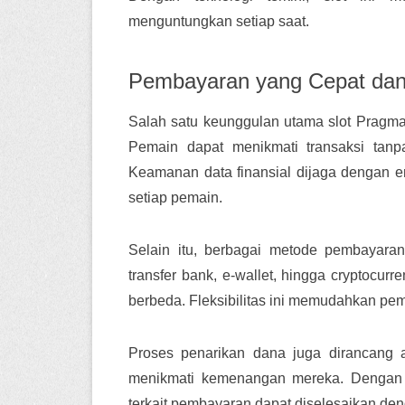
menguntungkan setiap saat.
Pembayaran yang Cepat da
Salah satu keunggulan utama slot Pragma
Pemain dapat menikmati transaksi tanp
Keamanan data finansial dijaga dengan e
setiap pemain.
Selain itu, berbagai metode pembayara
transfer bank, e-wallet, hingga cryptocu
berbeda. Fleksibilitas ini memudahkan pe
Proses penarikan dana juga dirancang 
menikmati kemenangan mereka. Dengan l
terkait pembayaran dapat diselesaikan deng