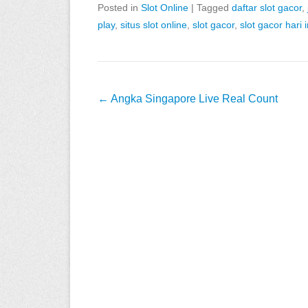
Posted in
Slot Online
|
Tagged
daftar slot gacor
,
play
,
situs slot online
,
slot gacor
,
slot gacor hari i
Post
←
Angka Singapore Live Real Count
navigation