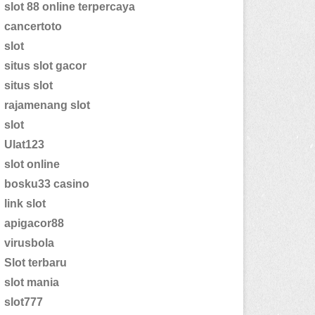
slot 88 online terpercaya
cancertoto
slot
situs slot gacor
situs slot
rajamenang slot
slot
Ulat123
slot online
bosku33 casino
link slot
apigacor88
virusbola
Slot terbaru
slot mania
slot777