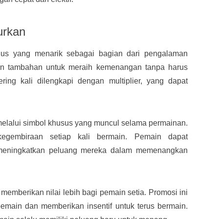
urkan
nus yang menarik sebagai bagian dari pengalaman
tan tambahan untuk meraih kemenangan tanpa harus
ing kali dilengkapi dengan multiplier, yang dapat
n melalui simbol khusus yang muncul selama permainan.
gembiraan setiap kali bermain. Pemain dapat
 meningkatkan peluang mereka dalam memenangkan
memberikan nilai lebih bagi pemain setia. Promosi ini
main dan memberikan insentif untuk terus bermain.