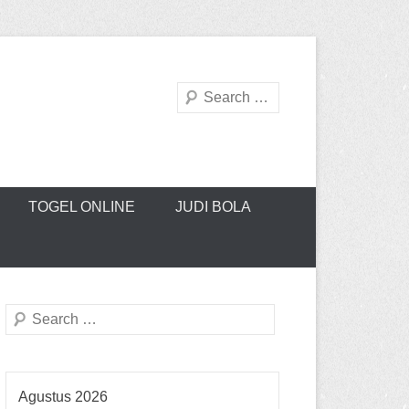
Search
TOGEL ONLINE
JUDI BOLA
Search
Agustus 2026