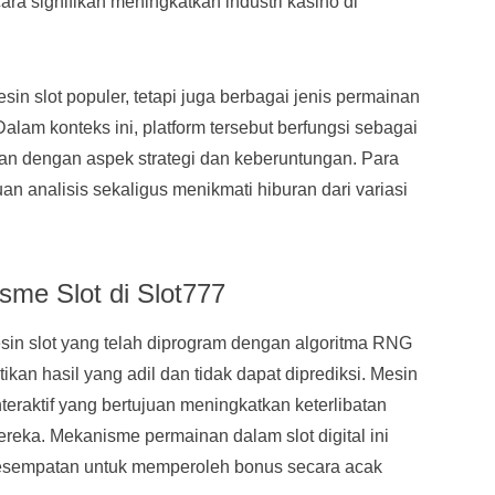
ara signifikan meningkatkan industri kasino di
n slot populer, tetapi juga berbagai jenis permainan
lam konteks ini, platform tersebut berfungsi sebagai
n dengan aspek strategi dan keberuntungan. Para
analisis sekaligus menikmati hiburan dari variasi
me Slot di Slot777
in slot yang telah diprogram dengan algoritma RNG
n hasil yang adil dan tidak dapat diprediksi. Mesin
nteraktif yang bertujuan meningkatkan keterlibatan
reka. Mekanisme permainan dalam slot digital ini
sempatan untuk memperoleh bonus secara acak