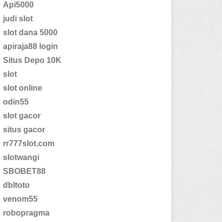
Api5000
judi slot
slot dana 5000
apiraja88 login
Situs Depo 10K
slot
slot online
odin55
slot gacor
situs gacor
rr777slot.com
slotwangi
SBOBET88
dbltoto
venom55
robopragma