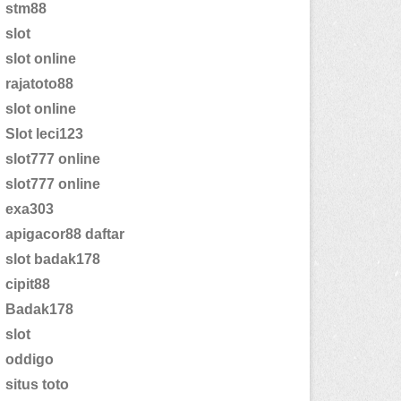
stm88
slot
slot online
rajatoto88
slot online
Slot leci123
slot777 online
slot777 online
exa303
apigacor88 daftar
slot badak178
cipit88
Badak178
slot
oddigo
situs toto