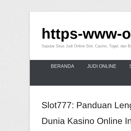
Skip
to
https-www-o
content
Seputar Situs Judi Online Slot, Casino, Togel, dan B
BERANDA
JUDI ONLINE
Slot777: Panduan Len
Dunia Kasino Online I