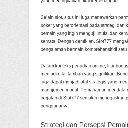
yang meningkatkan nilai kemenangan.
Selain slot, situs ini juga menawarkan perm
poker yang berorientasi pada strategi dan
pemain yang ingin menguji intuisi dan k
semata. Dengan demikian, Slot777 mengak
pengalaman bermain komprehensif di satu 
Dalam konteks perjudian online, fitur bon
menjadi nilai tambah yang signifikan. Bon
juga dapat menjadi alat strategis yang me
manajemen modal. Pemahaman mendalam 
berjalan di Slot777 semakin menegaskan pr
penggunanya.
Strategi dan Persepsi Pemain