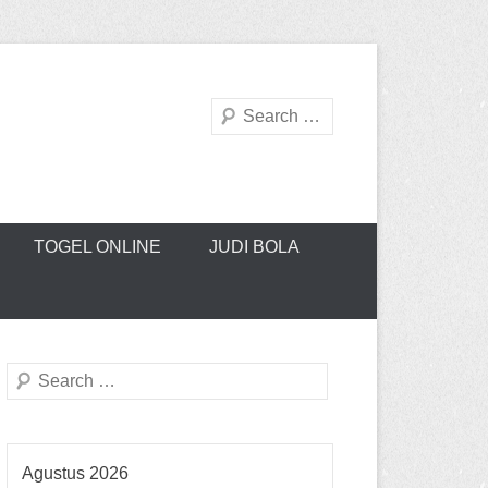
Search
TOGEL ONLINE
JUDI BOLA
Search
Agustus 2026