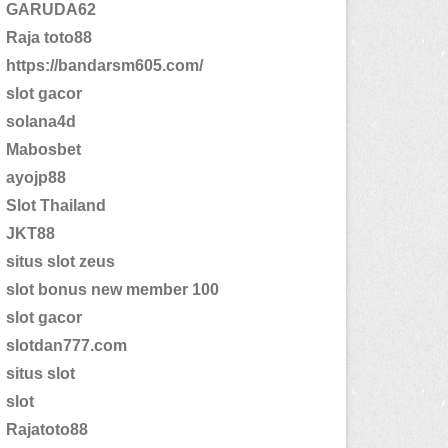
GARUDA62
Raja toto88
https://bandarsm605.com/
slot gacor
solana4d
Mabosbet
ayojp88
Slot Thailand
JKT88
situs slot zeus
slot bonus new member 100
slot gacor
slotdan777.com
situs slot
slot
Rajatoto88