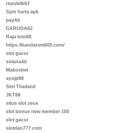
republik62
Spin harta apk
pay4d
GARUDA62
Raja toto88
https://bandarsm605.com/
slot gacor
solana4d
Mabosbet
ayojp88
Slot Thailand
JKT88
situs slot zeus
slot bonus new member 100
slot gacor
slotdan777.com