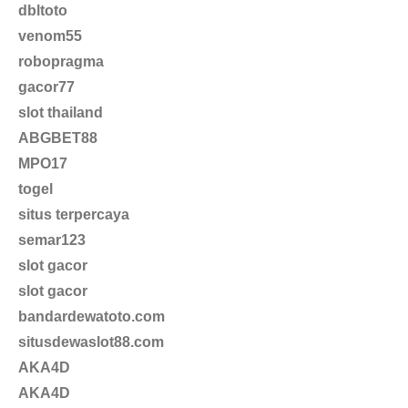
dbltoto
venom55
robopragma
gacor77
slot thailand
ABGBET88
MPO17
togel
situs terpercaya
semar123
slot gacor
slot gacor
bandardewatoto.com
situsdewaslot88.com
AKA4D
AKA4D