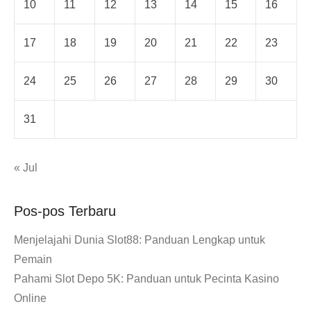
10
11
12
13
14
15
16
17
18
19
20
21
22
23
24
25
26
27
28
29
30
31
« Jul
Pos-pos Terbaru
Menjelajahi Dunia Slot88: Panduan Lengkap untuk
Pemain
Pahami Slot Depo 5K: Panduan untuk Pecinta Kasino
Online