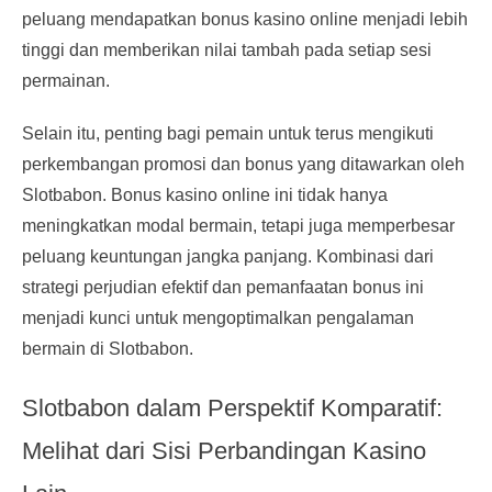
peluang mendapatkan bonus kasino online menjadi lebih
tinggi dan memberikan nilai tambah pada setiap sesi
permainan.
Selain itu, penting bagi pemain untuk terus mengikuti
perkembangan promosi dan bonus yang ditawarkan oleh
Slotbabon. Bonus kasino online ini tidak hanya
meningkatkan modal bermain, tetapi juga memperbesar
peluang keuntungan jangka panjang. Kombinasi dari
strategi perjudian efektif dan pemanfaatan bonus ini
menjadi kunci untuk mengoptimalkan pengalaman
bermain di Slotbabon.
Slotbabon dalam Perspektif Komparatif:
Melihat dari Sisi Perbandingan Kasino