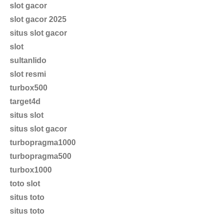
slot gacor
slot gacor 2025
situs slot gacor
slot
sultanlido
slot resmi
turbox500
target4d
situs slot
situs slot gacor
turbopragma1000
turbopragma500
turbox1000
toto slot
situs toto
situs toto