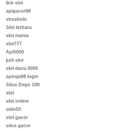
link slot
apigacor88
virusbola
Slot terbaru
slot mania
slot777
Api5000
judi slot
slot dana 5000
apiraja88 login
Situs Depo 10K
slot
slot online
odin55
slot gacor
situs gacor