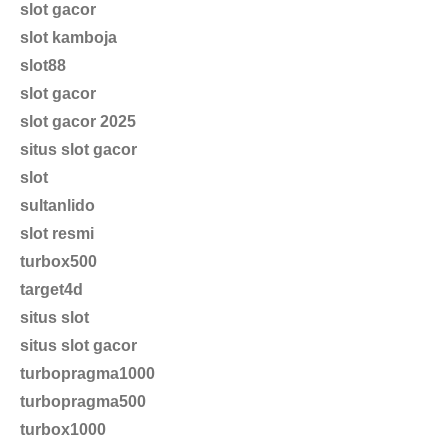
slot gacor
slot kamboja
slot88
slot gacor
slot gacor 2025
situs slot gacor
slot
sultanlido
slot resmi
turbox500
target4d
situs slot
situs slot gacor
turbopragma1000
turbopragma500
turbox1000