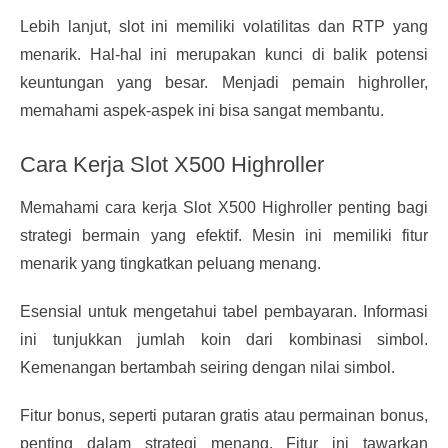
Lebih lanjut, slot ini memiliki volatilitas dan RTP yang
menarik. Hal-hal ini merupakan kunci di balik potensi
keuntungan yang besar. Menjadi pemain highroller,
memahami aspek-aspek ini bisa sangat membantu.
Cara Kerja Slot X500 Highroller
Memahami cara kerja Slot X500 Highroller penting bagi
strategi bermain yang efektif. Mesin ini memiliki fitur
menarik yang tingkatkan peluang menang.
Esensial untuk mengetahui tabel pembayaran. Informasi
ini tunjukkan jumlah koin dari kombinasi simbol.
Kemenangan bertambah seiring dengan nilai simbol.
Fitur bonus, seperti putaran gratis atau permainan bonus,
penting dalam strategi menang. Fitur ini tawarkan