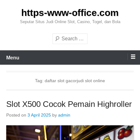
Skip
https-www-office.com
to
content
Seputar Situs Judi Online Slot, Casino, Togel, dan Bola
Search
Menu
Tag:
daftar slot gacorjudi slot online
Slot X500 Cocok Pemain Highroller
Posted on
3 April 2025
by
admin