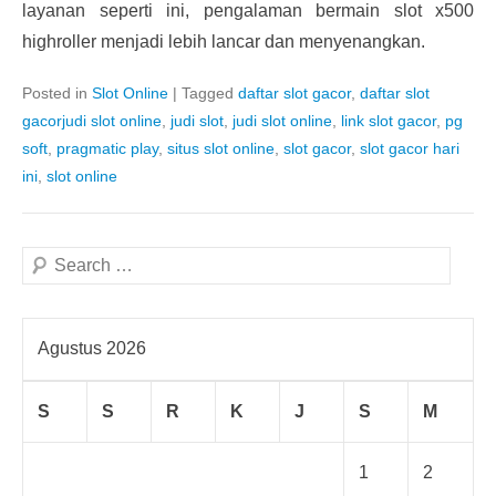
layanan seperti ini, pengalaman bermain slot x500
highroller menjadi lebih lancar dan menyenangkan.
Posted in
Slot Online
|
Tagged
daftar slot gacor
,
daftar slot
gacorjudi slot online
,
judi slot
,
judi slot online
,
link slot gacor
,
pg
soft
,
pragmatic play
,
situs slot online
,
slot gacor
,
slot gacor hari
ini
,
slot online
Search
Agustus 2026
S
S
R
K
J
S
M
1
2