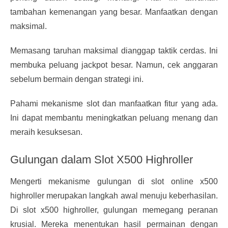
tambahan kemenangan yang besar. Manfaatkan dengan
maksimal.
Memasang taruhan maksimal dianggap taktik cerdas. Ini
membuka peluang jackpot besar. Namun, cek anggaran
sebelum bermain dengan strategi ini.
Pahami mekanisme slot dan manfaatkan fitur yang ada.
Ini dapat membantu meningkatkan peluang menang dan
meraih kesuksesan.
Gulungan dalam Slot X500 Highroller
Mengerti mekanisme gulungan di slot online x500
highroller merupakan langkah awal menuju keberhasilan.
Di slot x500 highroller, gulungan memegang peranan
krusial. Mereka menentukan hasil permainan dengan