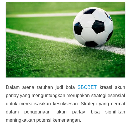
Dalam arena taruhan judi bola
SBOBET
kreasi akun
parlay yang menguntungkan merupakan strategi esensial
untuk merealisasikan kesuksesan. Strategi yang cermat
dalam penggunaan akun parlay bisa signifikan
meningkatkan potensi kemenangan.