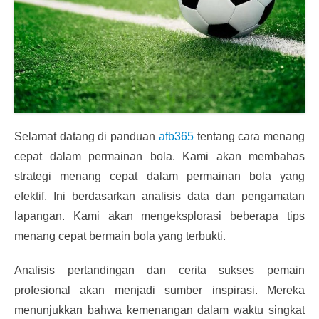
Selamat datang di panduan
afb365
tentang cara menang
cepat dalam permainan bola. Kami akan membahas
strategi menang cepat dalam permainan bola yang
efektif. Ini berdasarkan analisis data dan pengamatan
lapangan. Kami akan mengeksplorasi beberapa tips
menang cepat bermain bola yang terbukti.
Analisis pertandingan dan cerita sukses pemain
profesional akan menjadi sumber inspirasi. Mereka
menunjukkan bahwa kemenangan dalam waktu singkat