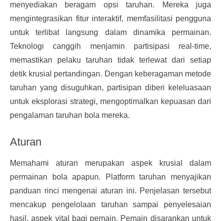
menyediakan beragam opsi taruhan. Mereka juga
mengintegrasikan fitur interaktif, memfasilitasi pengguna
untuk terlibat langsung dalam dinamika permainan.
Teknologi canggih menjamin partisipasi real-time,
memastikan pelaku taruhan tidak terlewat dari setiap
detik krusial pertandingan. Dengan keberagaman metode
taruhan yang disuguhkan, partisipan diberi keleluasaan
untuk eksplorasi strategi, mengoptimalkan kepuasan dari
pengalaman taruhan bola mereka.
Aturan
Memahami aturan merupakan aspek krusial dalam
permainan bola apapun. Platform taruhan menyajikan
panduan rinci mengenai aturan ini. Penjelasan tersebut
mencakup pengelolaan taruhan sampai penyelesaian
hasil, aspek vital bagi pemain. Pemain disarankan untuk