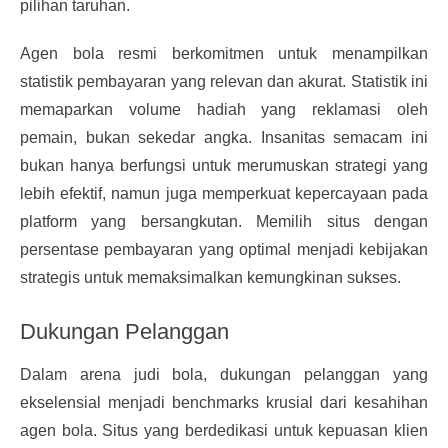
pilihan taruhan.
Agen bola resmi berkomitmen untuk menampilkan
statistik pembayaran yang relevan dan akurat. Statistik ini
memaparkan volume hadiah yang reklamasi oleh
pemain, bukan sekedar angka. Insanitas semacam ini
bukan hanya berfungsi untuk merumuskan strategi yang
lebih efektif, namun juga memperkuat kepercayaan pada
platform yang bersangkutan. Memilih situs dengan
persentase pembayaran yang optimal menjadi kebijakan
strategis untuk memaksimalkan kemungkinan sukses.
Dukungan Pelanggan
Dalam arena judi bola, dukungan pelanggan yang
ekselensial menjadi benchmarks krusial dari kesahihan
agen bola. Situs yang berdedikasi untuk kepuasan klien