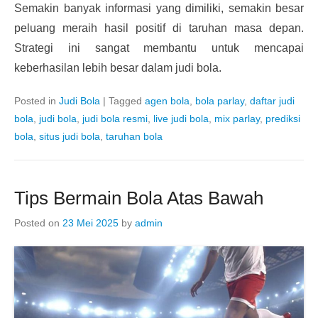
Semakin banyak informasi yang dimiliki, semakin besar
peluang meraih hasil positif di taruhan masa depan.
Strategi ini sangat membantu untuk mencapai
keberhasilan lebih besar dalam judi bola.
Posted in
Judi Bola
|
Tagged
agen bola
,
bola parlay
,
daftar judi
bola
,
judi bola
,
judi bola resmi
,
live judi bola
,
mix parlay
,
prediksi
bola
,
situs judi bola
,
taruhan bola
Tips Bermain Bola Atas Bawah
Posted on
23 Mei 2025
by
admin