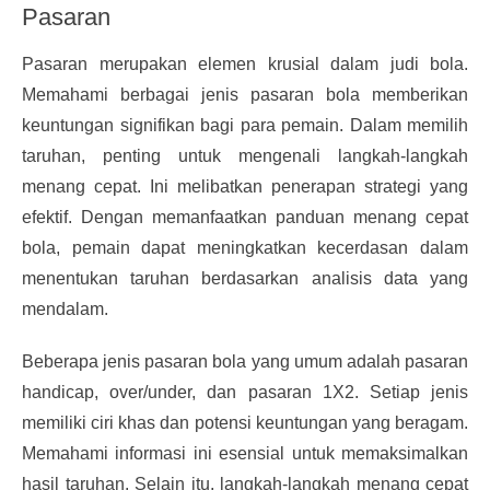
Pasaran
Pasaran merupakan elemen krusial dalam judi bola.
Memahami berbagai jenis pasaran bola memberikan
keuntungan signifikan bagi para pemain. Dalam memilih
taruhan, penting untuk mengenali langkah-langkah
menang cepat. Ini melibatkan penerapan strategi yang
efektif. Dengan memanfaatkan panduan menang cepat
bola, pemain dapat meningkatkan kecerdasan dalam
menentukan taruhan berdasarkan analisis data yang
mendalam.
Beberapa jenis pasaran bola yang umum adalah pasaran
handicap, over/under, dan pasaran 1X2. Setiap jenis
memiliki ciri khas dan potensi keuntungan yang beragam.
Memahami informasi ini esensial untuk memaksimalkan
hasil taruhan. Selain itu, langkah-langkah menang cepat