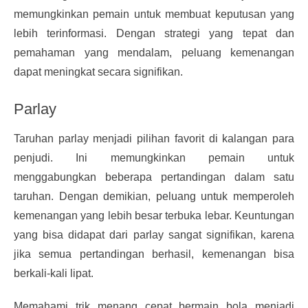
memungkinkan pemain untuk membuat keputusan yang
lebih terinformasi. Dengan strategi yang tepat dan
pemahaman yang mendalam, peluang kemenangan
dapat meningkat secara signifikan.
Parlay
Taruhan parlay menjadi pilihan favorit di kalangan para
penjudi. Ini memungkinkan pemain untuk
menggabungkan beberapa pertandingan dalam satu
taruhan. Dengan demikian, peluang untuk memperoleh
kemenangan yang lebih besar terbuka lebar. Keuntungan
yang bisa didapat dari parlay sangat signifikan, karena
jika semua pertandingan berhasil, kemenangan bisa
berkali-kali lipat.
Memahami trik menang cepat bermain bola menjadi