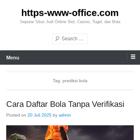
Skip
https-www-office.com
to
content
Seputar Situs Judi Online Slot, Casino, Togel, dan Bola
Search
Menu
Tag:
prediksi bola
Cara Daftar Bola Tanpa Verifikasi
Posted on
20 Juli 2025
by
admin