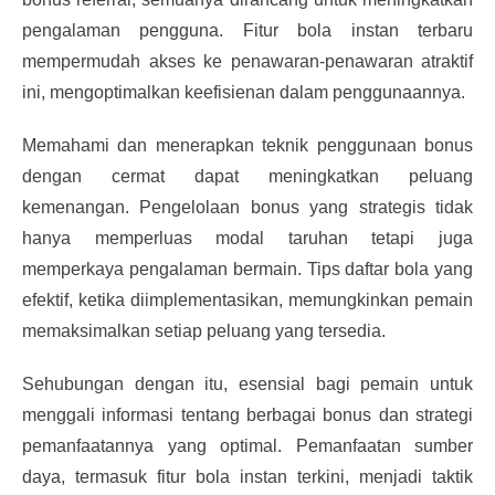
pengalaman pengguna. Fitur bola instan terbaru
mempermudah akses ke penawaran-penawaran atraktif
ini, mengoptimalkan keefisienan dalam penggunaannya.
Memahami dan menerapkan teknik penggunaan bonus
dengan cermat dapat meningkatkan peluang
kemenangan. Pengelolaan bonus yang strategis tidak
hanya memperluas modal taruhan tetapi juga
memperkaya pengalaman bermain. Tips daftar bola yang
efektif, ketika diimplementasikan, memungkinkan pemain
memaksimalkan setiap peluang yang tersedia.
Sehubungan dengan itu, esensial bagi pemain untuk
menggali informasi tentang berbagai bonus dan strategi
pemanfaatannya yang optimal. Pemanfaatan sumber
daya, termasuk fitur bola instan terkini, menjadi taktik