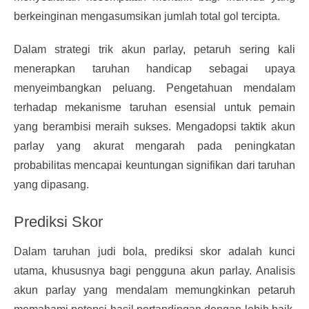
berkeinginan mengasumsikan jumlah total gol tercipta.
Dalam strategi trik akun parlay, petaruh sering kali
menerapkan taruhan handicap sebagai upaya
menyeimbangkan peluang. Pengetahuan mendalam
terhadap mekanisme taruhan esensial untuk pemain
yang berambisi meraih sukses. Mengadopsi taktik akun
parlay yang akurat mengarah pada peningkatan
probabilitas mencapai keuntungan signifikan dari taruhan
yang dipasang.
Prediksi Skor
Dalam taruhan judi bola, prediksi skor adalah kunci
utama, khususnya bagi pengguna akun parlay. Analisis
akun parlay yang mendalam memungkinkan petaruh