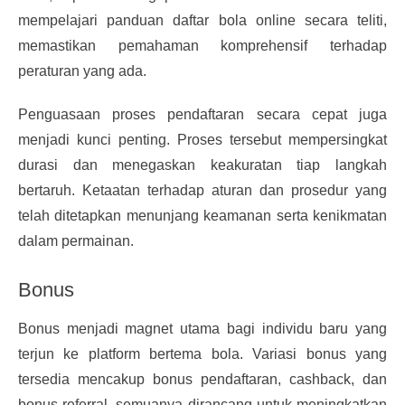
mempelajari panduan daftar bola online secara teliti,
memastikan pemahaman komprehensif terhadap
peraturan yang ada.
Penguasaan proses pendaftaran secara cepat juga
menjadi kunci penting. Proses tersebut mempersingkat
durasi dan menegaskan keakuratan tiap langkah
bertaruh. Ketaatan terhadap aturan dan prosedur yang
telah ditetapkan menunjang keamanan serta kenikmatan
dalam permainan.
Bonus
Bonus menjadi magnet utama bagi individu baru yang
terjun ke platform bertema bola. Variasi bonus yang
tersedia mencakup bonus pendaftaran, cashback, dan
bonus referral, semuanya dirancang untuk meningkatkan