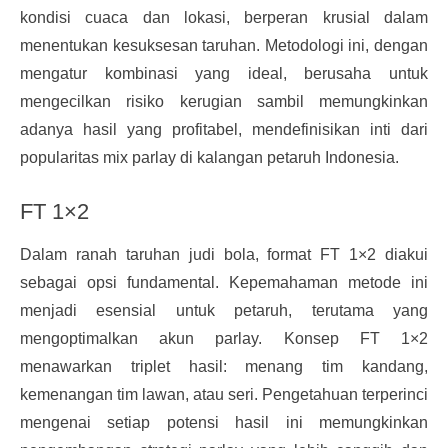
kondisi cuaca dan lokasi, berperan krusial dalam
menentukan kesuksesan taruhan. Metodologi ini, dengan
mengatur kombinasi yang ideal, berusaha untuk
mengecilkan risiko kerugian sambil memungkinkan
adanya hasil yang profitabel, mendefinisikan inti dari
popularitas mix parlay di kalangan petaruh Indonesia.
FT 1×2
Dalam ranah taruhan judi bola, format FT 1×2 diakui
sebagai opsi fundamental. Kepemahaman metode ini
menjadi esensial untuk petaruh, terutama yang
mengoptimalkan akun parlay. Konsep FT 1×2
menawarkan triplet hasil: menang tim kandang,
kemenangan tim lawan, atau seri. Pengetahuan terperinci
mengenai setiap potensi hasil ini memungkinkan