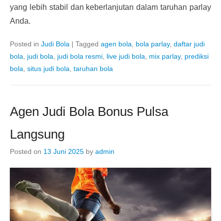
yang lebih stabil dan keberlanjutan dalam taruhan parlay
Anda.
Posted in
Judi Bola
|
Tagged
agen bola
,
bola parlay
,
daftar judi
bola
,
judi bola
,
judi bola resmi
,
live judi bola
,
mix parlay
,
prediksi
bola
,
situs judi bola
,
taruhan bola
Agen Judi Bola Bonus Pulsa
Langsung
Posted on
13 Juni 2025
by
admin