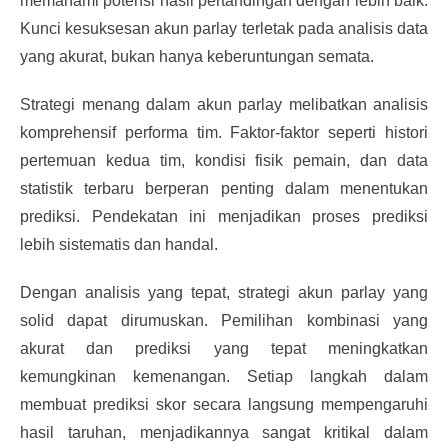
memahami potensi hasil pertandingan dengan lebih baik.
Kunci kesuksesan akun parlay terletak pada analisis data
yang akurat, bukan hanya keberuntungan semata.
Strategi menang dalam akun parlay melibatkan analisis
komprehensif performa tim. Faktor-faktor seperti histori
pertemuan kedua tim, kondisi fisik pemain, dan data
statistik terbaru berperan penting dalam menentukan
prediksi. Pendekatan ini menjadikan proses prediksi
lebih sistematis dan handal.
Dengan analisis yang tepat, strategi akun parlay yang
solid dapat dirumuskan. Pemilihan kombinasi yang
akurat dan prediksi yang tepat meningkatkan
kemungkinan kemenangan. Setiap langkah dalam
membuat prediksi skor secara langsung mempengaruhi
hasil taruhan, menjadikannya sangat kritikal dalam