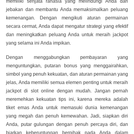
memiliki senjata rahasia yang melindungi Anda dari
jebakan dan membantu Anda memaksimalkan peluang
kemenangan. Dengan mengikuti aturan permainan
secara cermat, Anda dapat mengatur strategi yang efektif
dan meningkatkan peluang Anda untuk meraih jackpot
yang selama ini Anda impikan.
Dengan menggabungkan pembayaran yang
menguntungkan, putaran bonus yang menggairahkan,
simbol yang penuh kekuatan, dan aturan permainan yang
jelas, Anda memiliki semua elemen penting untuk meraih
jackpot di slot online dengan mudah. Jangan pernah
meremehkan kekuatan tips ini, karena mereka adalah
tiket emas Anda untuk memasuki dunia kemenangan
yang megah dan penuh kemewahan. Jadi, siapkan diri
Anda, putar gulungan dengan penuh percaya diri, dan
biarkan keberuntungan berpihak pada Anda dalam