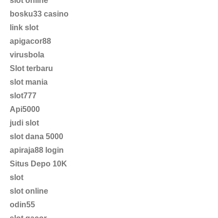
slot online
bosku33 casino
link slot
apigacor88
virusbola
Slot terbaru
slot mania
slot777
Api5000
judi slot
slot dana 5000
apiraja88 login
Situs Depo 10K
slot
slot online
odin55