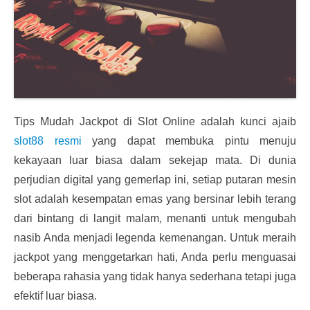
Tips Mudah Jackpot di Slot Online adalah kunci ajaib
slot88 resmi
yang dapat membuka pintu menuju
kekayaan luar biasa dalam sekejap mata. Di dunia
perjudian digital yang gemerlap ini, setiap putaran mesin
slot adalah kesempatan emas yang bersinar lebih terang
dari bintang di langit malam, menanti untuk mengubah
nasib Anda menjadi legenda kemenangan. Untuk meraih
jackpot yang menggetarkan hati, Anda perlu menguasai
beberapa rahasia yang tidak hanya sederhana tetapi juga
efektif luar biasa.