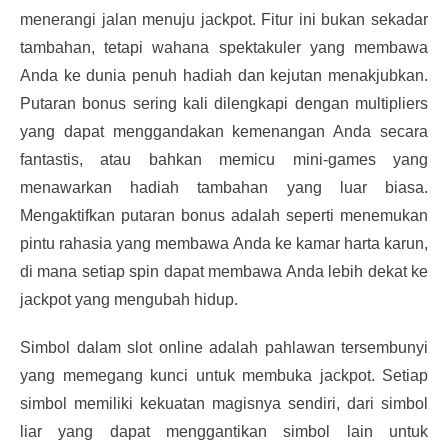
menerangi jalan menuju jackpot. Fitur ini bukan sekadar
tambahan, tetapi wahana spektakuler yang membawa
Anda ke dunia penuh hadiah dan kejutan menakjubkan.
Putaran bonus sering kali dilengkapi dengan multipliers
yang dapat menggandakan kemenangan Anda secara
fantastis, atau bahkan memicu mini-games yang
menawarkan hadiah tambahan yang luar biasa.
Mengaktifkan putaran bonus adalah seperti menemukan
pintu rahasia yang membawa Anda ke kamar harta karun,
di mana setiap spin dapat membawa Anda lebih dekat ke
jackpot yang mengubah hidup.
Simbol dalam slot online adalah pahlawan tersembunyi
yang memegang kunci untuk membuka jackpot. Setiap
simbol memiliki kekuatan magisnya sendiri, dari simbol
liar yang dapat menggantikan simbol lain untuk