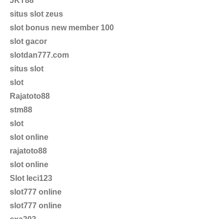
JKT88
situs slot zeus
slot bonus new member 100
slot gacor
slotdan777.com
situs slot
slot
Rajatoto88
stm88
slot
slot online
rajatoto88
slot online
Slot leci123
slot777 online
slot777 online