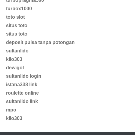
turbopragma500
turbox1000
toto slot
situs toto
situs toto
deposit pulsa tanpa potongan
sultanlido
kilo303
dewigol
sultanlido login
istana338 link
roulette online
sultanlido link
mpo
kilo303