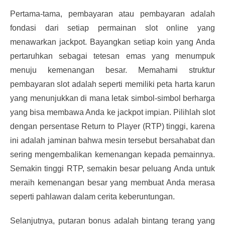
Pertama-tama, pembayaran atau pembayaran adalah
fondasi dari setiap permainan slot online yang
menawarkan jackpot. Bayangkan setiap koin yang Anda
pertaruhkan sebagai tetesan emas yang menumpuk
menuju kemenangan besar. Memahami struktur
pembayaran slot adalah seperti memiliki peta harta karun
yang menunjukkan di mana letak simbol-simbol berharga
yang bisa membawa Anda ke jackpot impian. Pilihlah slot
dengan persentase Return to Player (RTP) tinggi, karena
ini adalah jaminan bahwa mesin tersebut bersahabat dan
sering mengembalikan kemenangan kepada pemainnya.
Semakin tinggi RTP, semakin besar peluang Anda untuk
meraih kemenangan besar yang membuat Anda merasa
seperti pahlawan dalam cerita keberuntungan.
Selanjutnya, putaran bonus adalah bintang terang yang