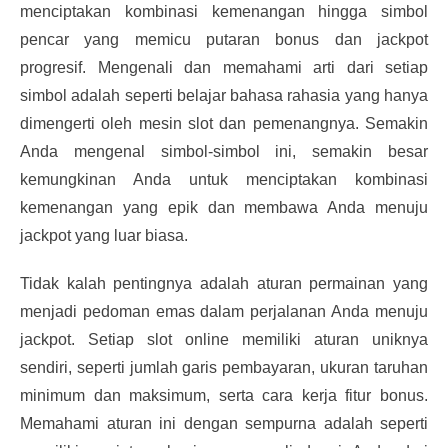
menciptakan kombinasi kemenangan hingga simbol
pencar yang memicu putaran bonus dan jackpot
progresif. Mengenali dan memahami arti dari setiap
simbol adalah seperti belajar bahasa rahasia yang hanya
dimengerti oleh mesin slot dan pemenangnya. Semakin
Anda mengenal simbol-simbol ini, semakin besar
kemungkinan Anda untuk menciptakan kombinasi
kemenangan yang epik dan membawa Anda menuju
jackpot yang luar biasa.
Tidak kalah pentingnya adalah aturan permainan yang
menjadi pedoman emas dalam perjalanan Anda menuju
jackpot. Setiap slot online memiliki aturan uniknya
sendiri, seperti jumlah garis pembayaran, ukuran taruhan
minimum dan maksimum, serta cara kerja fitur bonus.
Memahami aturan ini dengan sempurna adalah seperti