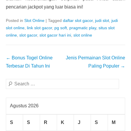
pencarian jackpot yang luar biasa ini!
Posted in
Slot Online
|
Tagged
daftar slot gacor
,
judi slot
,
judi
slot online
,
link slot gacor
,
pg soft
,
pragmatic play
,
situs slot
online
,
slot gacor
,
slot gacor hari ini
,
slot online
Post
←
Bonus Togel Online
Jenis Permainan Slot Online
navigation
Terbesar Di Tahun Ini
Paling Populer
→
Search
Agustus 2026
S
S
R
K
J
S
M