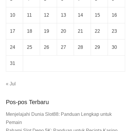
10
11
12
13
14
15
16
17
18
19
20
21
22
23
24
25
26
27
28
29
30
31
« Jul
Pos-pos Terbaru
Menjelajahi Dunia Slot88: Panduan Lengkap untuk
Pemain
Pahami Slot Depo 5K: Panduan untuk Pecinta Kasino