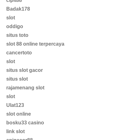
cipit88
Badak178
slot
oddigo
situs toto
slot 88 online terpercaya
cancertoto
slot
situs slot gacor
situs slot
rajamenang slot
slot
Ulat123
slot online
bosku33 casino
link slot