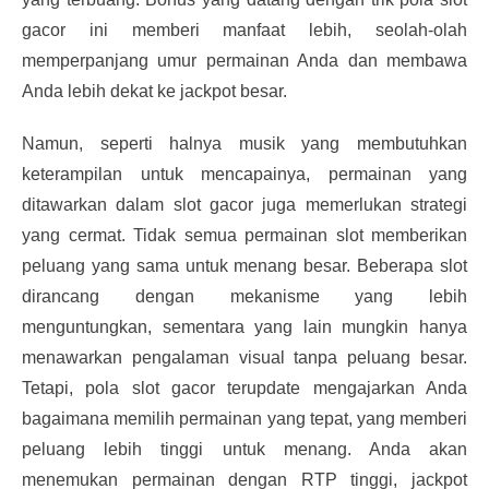
gacor ini memberi manfaat lebih, seolah-olah
memperpanjang umur permainan Anda dan membawa
Anda lebih dekat ke jackpot besar.
Namun, seperti halnya musik yang membutuhkan
keterampilan untuk mencapainya, permainan yang
ditawarkan dalam slot gacor juga memerlukan strategi
yang cermat. Tidak semua permainan slot memberikan
peluang yang sama untuk menang besar. Beberapa slot
dirancang dengan mekanisme yang lebih
menguntungkan, sementara yang lain mungkin hanya
menawarkan pengalaman visual tanpa peluang besar.
Tetapi, pola slot gacor terupdate mengajarkan Anda
bagaimana memilih permainan yang tepat, yang memberi
peluang lebih tinggi untuk menang. Anda akan
menemukan permainan dengan RTP tinggi, jackpot