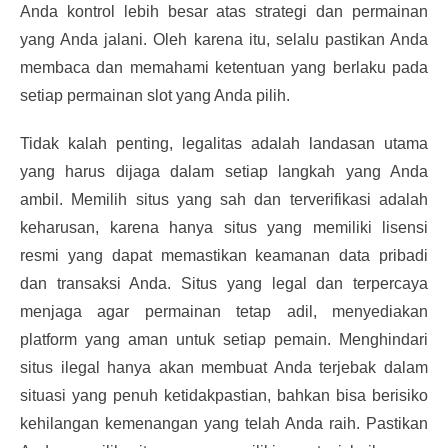
Anda kontrol lebih besar atas strategi dan permainan
yang Anda jalani. Oleh karena itu, selalu pastikan Anda
membaca dan memahami ketentuan yang berlaku pada
setiap permainan slot yang Anda pilih.
Tidak kalah penting, legalitas adalah landasan utama
yang harus dijaga dalam setiap langkah yang Anda
ambil. Memilih situs yang sah dan terverifikasi adalah
keharusan, karena hanya situs yang memiliki lisensi
resmi yang dapat memastikan keamanan data pribadi
dan transaksi Anda. Situs yang legal dan terpercaya
menjaga agar permainan tetap adil, menyediakan
platform yang aman untuk setiap pemain. Menghindari
situs ilegal hanya akan membuat Anda terjebak dalam
situasi yang penuh ketidakpastian, bahkan bisa berisiko
kehilangan kemenangan yang telah Anda raih. Pastikan