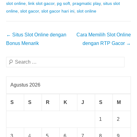
slot online
,
link slot gacor
,
pg soft
,
pragmatic play
,
situs slot
online
,
slot gacor
,
slot gacor hari ini
,
slot online
Post
←
Situs Slot Online dengan
Cara Memilih Slot Online
navigation
Bonus Menarik
dengan RTP Gacor
→
Search
Agustus 2026
S
S
R
K
J
S
M
1
2
3
4
5
6
7
8
9