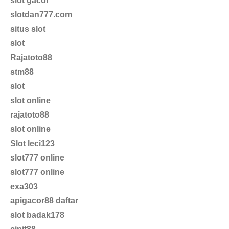
slot gacor
slotdan777.com
situs slot
slot
Rajatoto88
stm88
slot
slot online
rajatoto88
slot online
Slot leci123
slot777 online
slot777 online
exa303
apigacor88 daftar
slot badak178