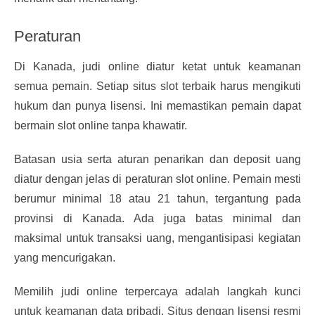
Peraturan
Di Kanada, judi online diatur ketat untuk keamanan
semua pemain. Setiap situs slot terbaik harus mengikuti
hukum dan punya lisensi. Ini memastikan pemain dapat
bermain slot online tanpa khawatir.
Batasan usia serta aturan penarikan dan deposit uang
diatur dengan jelas di peraturan slot online. Pemain mesti
berumur minimal 18 atau 21 tahun, tergantung pada
provinsi di Kanada. Ada juga batas minimal dan
maksimal untuk transaksi uang, mengantisipasi kegiatan
yang mencurigakan.
Memilih judi online terpercaya adalah langkah kunci
untuk keamanan data pribadi. Situs dengan lisensi resmi