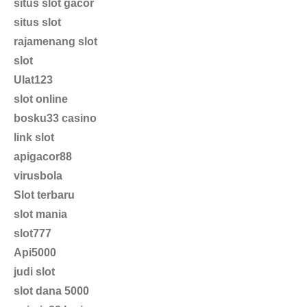
situs slot gacor
situs slot
rajamenang slot
slot
Ulat123
slot online
bosku33 casino
link slot
apigacor88
virusbola
Slot terbaru
slot mania
slot777
Api5000
judi slot
slot dana 5000