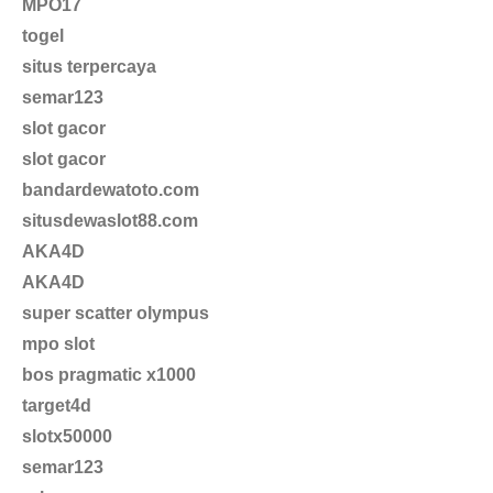
MPO17
togel
situs terpercaya
semar123
slot gacor
slot gacor
bandardewatoto.com
situsdewaslot88.com
AKA4D
AKA4D
super scatter olympus
mpo slot
bos pragmatic x1000
target4d
slotx50000
semar123