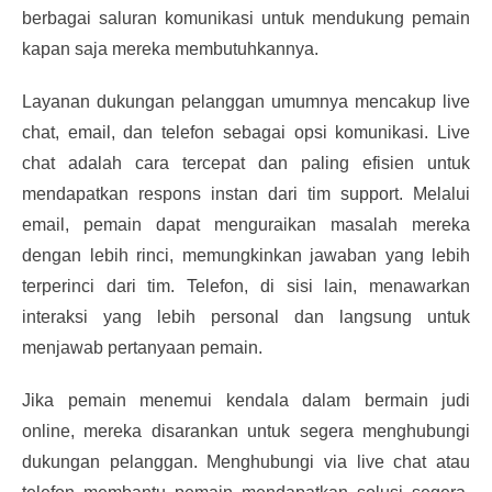
berbagai saluran komunikasi untuk mendukung pemain
kapan saja mereka membutuhkannya.
Layanan dukungan pelanggan umumnya mencakup live
chat, email, dan telefon sebagai opsi komunikasi. Live
chat adalah cara tercepat dan paling efisien untuk
mendapatkan respons instan dari tim support. Melalui
email, pemain dapat menguraikan masalah mereka
dengan lebih rinci, memungkinkan jawaban yang lebih
terperinci dari tim. Telefon, di sisi lain, menawarkan
interaksi yang lebih personal dan langsung untuk
menjawab pertanyaan pemain.
Jika pemain menemui kendala dalam bermain judi
online, mereka disarankan untuk segera menghubungi
dukungan pelanggan. Menghubungi via live chat atau