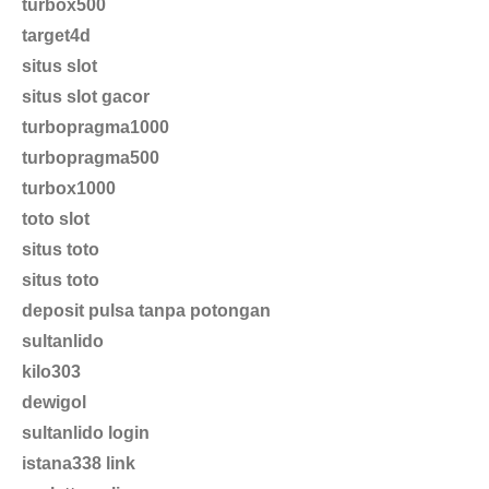
turbox500
target4d
situs slot
situs slot gacor
turbopragma1000
turbopragma500
turbox1000
toto slot
situs toto
situs toto
deposit pulsa tanpa potongan
sultanlido
kilo303
dewigol
sultanlido login
istana338 link