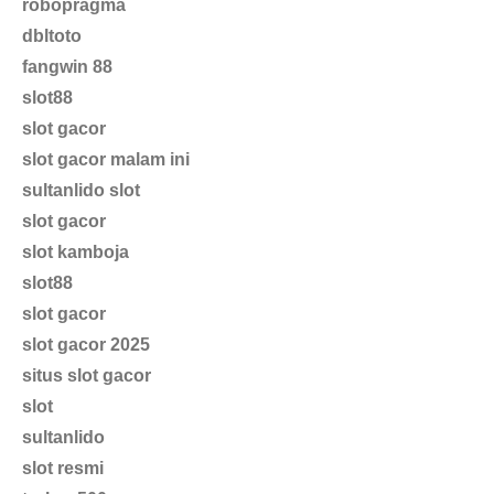
robopragma
dbltoto
fangwin 88
slot88
slot gacor
slot gacor malam ini
sultanlido slot
slot gacor
slot kamboja
slot88
slot gacor
slot gacor 2025
situs slot gacor
slot
sultanlido
slot resmi