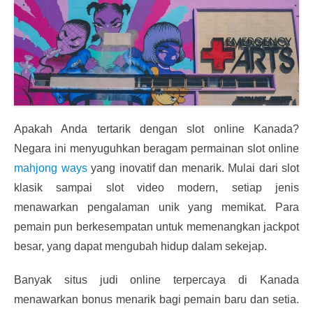
Apakah Anda tertarik dengan slot online Kanada?
Negara ini menyuguhkan beragam permainan slot online
mahjong ways
yang inovatif dan menarik. Mulai dari slot
klasik sampai slot video modern, setiap jenis
menawarkan pengalaman unik yang memikat. Para
pemain pun berkesempatan untuk memenangkan jackpot
besar, yang dapat mengubah hidup dalam sekejap.
Banyak situs judi online terpercaya di Kanada
menawarkan bonus menarik bagi pemain baru dan setia.