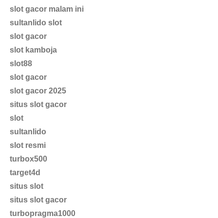
slot gacor malam ini
sultanlido slot
slot gacor
slot kamboja
slot88
slot gacor
slot gacor 2025
situs slot gacor
slot
sultanlido
slot resmi
turbox500
target4d
situs slot
situs slot gacor
turbopragma1000