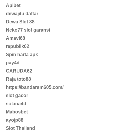
Apibet
dewajitu daftar
Dewa Slot 88
Neko77 slot garansi
Amavi68
republik62
Spin harta apk
pay4d
GARUDA62
Raja toto88
https://bandarsm605.com/
slot gacor
solana4d
Mabosbet
ayojp88
Slot Thailand