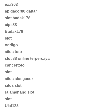
exa303
apigacor88 daftar
slot badak178
cipit88
Badak178
slot
oddigo
situs toto
slot 88 online terpercaya
cancertoto
slot
situs slot gacor
situs slot
rajamenang slot
slot
Ulat123