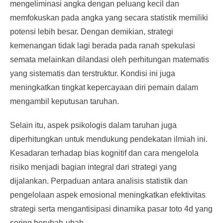
mengeliminasi angka dengan peluang kecil dan
memfokuskan pada angka yang secara statistik memiliki
potensi lebih besar. Dengan demikian, strategi
kemenangan tidak lagi berada pada ranah spekulasi
semata melainkan dilandasi oleh perhitungan matematis
yang sistematis dan terstruktur. Kondisi ini juga
meningkatkan tingkat kepercayaan diri pemain dalam
mengambil keputusan taruhan.
Selain itu, aspek psikologis dalam taruhan juga
diperhitungkan untuk mendukung pendekatan ilmiah ini.
Kesadaran terhadap bias kognitif dan cara mengelola
risiko menjadi bagian integral dari strategi yang
dijalankan. Perpaduan antara analisis statistik dan
pengelolaan aspek emosional meningkatkan efektivitas
strategi serta mengantisipasi dinamika pasar toto 4d yang
sering berubah-ubah.