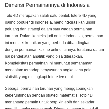
Dimensi Permainannya di Indonesia
Toto 4D merupakan salah satu bentuk lotere 4D yang
paling populer di Indonesia, mengintegrasikan unsur
peluang dan strategi dalam satu wadah permainan
taruhan. Dalam konteks judi online Indonesia, permainan
ini memiliki keunikan yang berbeda dibandingkan
dengan permainan kasino online lainnya, terutama dalam
hal pendekatan analitik yang bisa diterapkan.
Kompleksitas permainan ini menuntut pemahaman
mendalam terhadap penyusunan angka serta pola
statistik yang melingkupi lotere tersebut.
Sebagai permainan taruhan yang menggabungkan
keberuntungan dengan strategi matematis, Toto 4D
menantang pemain untuk berpikir lebih dari sekadar
memilih angka secara acak. Dinamika pasar toto 4d di