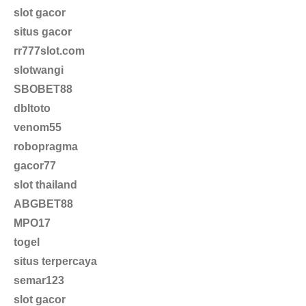
slot gacor
situs gacor
rr777slot.com
slotwangi
SBOBET88
dbltoto
venom55
robopragma
gacor77
slot thailand
ABGBET88
MPO17
togel
situs terpercaya
semar123
slot gacor