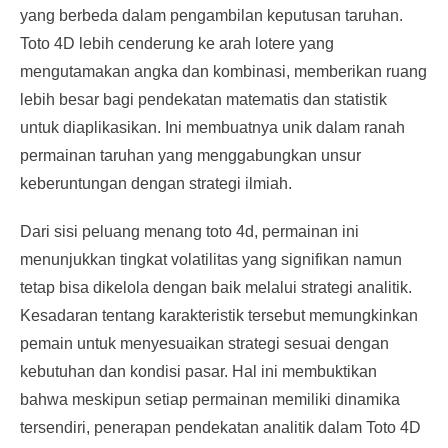
yang berbeda dalam pengambilan keputusan taruhan.
Toto 4D lebih cenderung ke arah lotere yang
mengutamakan angka dan kombinasi, memberikan ruang
lebih besar bagi pendekatan matematis dan statistik
untuk diaplikasikan. Ini membuatnya unik dalam ranah
permainan taruhan yang menggabungkan unsur
keberuntungan dengan strategi ilmiah.
Dari sisi peluang menang toto 4d, permainan ini
menunjukkan tingkat volatilitas yang signifikan namun
tetap bisa dikelola dengan baik melalui strategi analitik.
Kesadaran tentang karakteristik tersebut memungkinkan
pemain untuk menyesuaikan strategi sesuai dengan
kebutuhan dan kondisi pasar. Hal ini membuktikan
bahwa meskipun setiap permainan memiliki dinamika
tersendiri, penerapan pendekatan analitik dalam Toto 4D