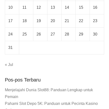
10
11
12
13
14
15
16
17
18
19
20
21
22
23
24
25
26
27
28
29
30
31
« Jul
Pos-pos Terbaru
Menjelajahi Dunia Slot88: Panduan Lengkap untuk
Pemain
Pahami Slot Depo 5K: Panduan untuk Pecinta Kasino