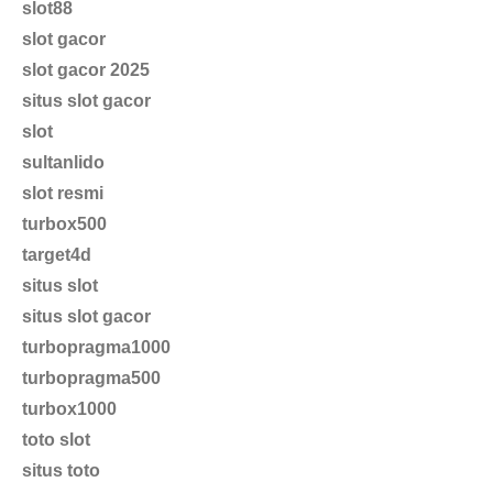
slot88
slot gacor
slot gacor 2025
situs slot gacor
slot
sultanlido
slot resmi
turbox500
target4d
situs slot
situs slot gacor
turbopragma1000
turbopragma500
turbox1000
toto slot
situs toto