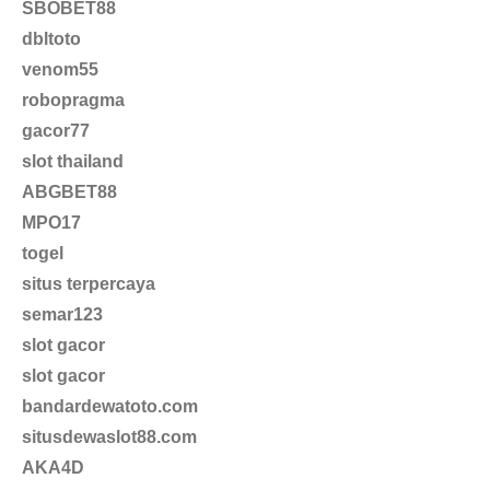
SBOBET88
dbltoto
venom55
robopragma
gacor77
slot thailand
ABGBET88
MPO17
togel
situs terpercaya
semar123
slot gacor
slot gacor
bandardewatoto.com
situsdewaslot88.com
AKA4D