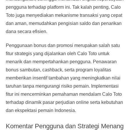
pengguna terhadap platform ini. Tak kalah penting, Calo
Toto juga menyediakan mekanisme transaksi yang cepat
dan aman, memudahkan pengisian saldo dan penarikan
dana secara efisien.
Penggunaan bonus dan promosi merupakan salah satu
fitur strategis yang dijalankan oleh Calo Toto untuk
menarik dan mempertahankan pengguna. Penawaran
bonus sambutan, cashback, serta program loyalitas
memberikan insentif tambahan yang meningkatkan nilai
taruhan tanpa mengurangi risiko pemain. Implementasi
fitur ini mencerminkan pemahaman mendalam Calo Toto
terhadap dinamik pasar perjudian online serta kebutuhan
dan ekspektasi pemain Indonesia.
Komentar Pengguna dan Strategi Menang