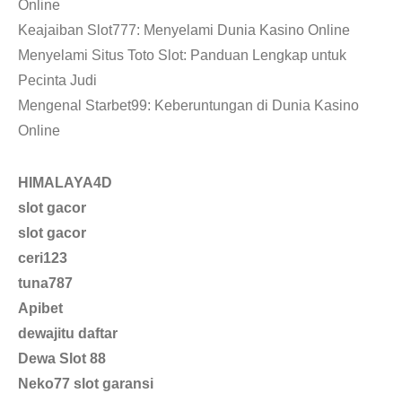
Online
Keajaiban Slot777: Menyelami Dunia Kasino Online
Menyelami Situs Toto Slot: Panduan Lengkap untuk
Pecinta Judi
Mengenal Starbet99: Keberuntungan di Dunia Kasino
Online
HIMALAYA4D
slot gacor
slot gacor
ceri123
tuna787
Apibet
dewajitu daftar
Dewa Slot 88
Neko77 slot garansi