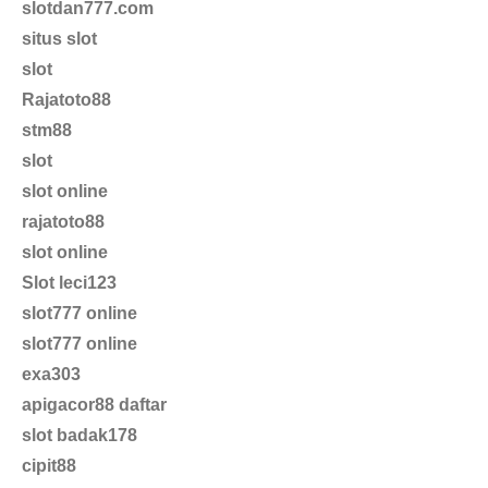
slotdan777.com
situs slot
slot
Rajatoto88
stm88
slot
slot online
rajatoto88
slot online
Slot leci123
slot777 online
slot777 online
exa303
apigacor88 daftar
slot badak178
cipit88